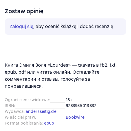
Zostaw opinię
Zaloguj się
, aby ocenić książkę i dodać recenzję
Книга Эмиля Золя «Lourdes» — скачать в fb2, txt,
epub, pdf или читать онлайн. Оставляйте
комментарии и отзывы, голосуйте за
понравившиеся.
Ograniczenie wiekowe
:
18+
ISBN
:
9783955013837
Wydawca
:
andersseitig.de
Właściciel praw
:
Bookwire
Format pobierania
:
epub