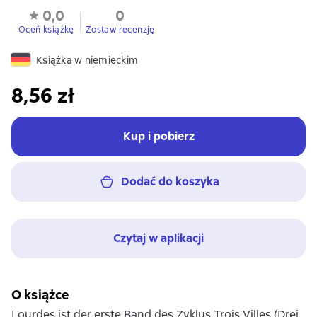
0,0
0
Oceń książkę
Zostaw recenzję
Książka w niemieckim
8,56 zł
Kup i pobierz
Dodać do koszyka
Czytaj w aplikacji
O książce
Lourdes ist der erste Band des Zyklus Trois Villes (Drei