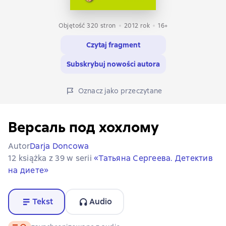
Objętość 320 stron
2012
rok
16+
Czytaj fragment
Subskrybuj nowości autora
Oznacz jako przeczytane
Версаль под хохлому
Autor
Darja Doncowa
12 książka z 39 w serii
«Татьяна Сергеева. Детектив
на диете»
Tekst
Audio
Tekst
, format audio dostępny