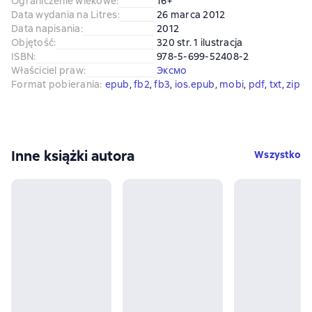
Ograniczenie wiekowe
:
16+
Data wydania na Litres
:
26 marca 2012
Data napisania
:
2012
Objętość
:
320 str. 1 ilustracja
ISBN
:
978-5-699-52408-2
Właściciel praw
:
Эксмо
Format pobierania
:
epub
, 
fb2
, 
fb3
, 
ios.epub
, 
mobi
, 
pdf
, 
txt
, 
zip
Inne książki autora
Wszystko