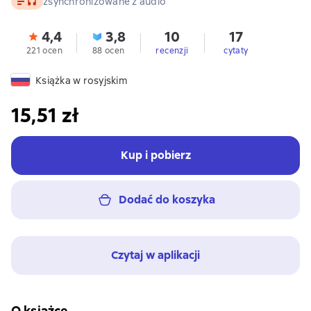
zsynchronizowane z audio
4,4
3,8
10
17
221 ocen
88 ocen
recenzji
cytaty
Książka w rosyjskim
15,51 zł
Kup i pobierz
Dodać do koszyka
Czytaj w aplikacji
O książce