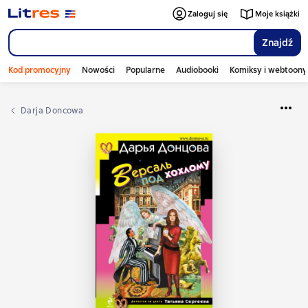
Zaloguj się
Moje książki
Znajdź
Kod promocyjny
Nowości
Popularne
Audiobooki
Komiksy i webtoony
Darja Doncowa