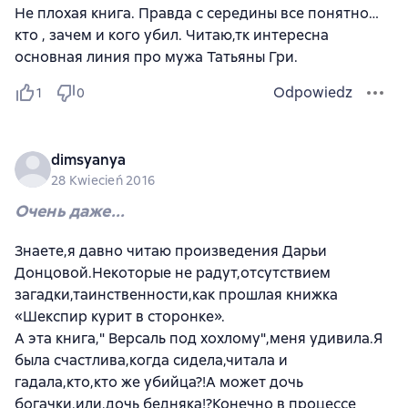
Не плохая книга. Правда с середины все понятно…
кто , зачем и кого убил. Читаю,тк интересна
основная линия про мужа Татьяны Гри.
Odpowiedz
1
0
dimsyanya
28 Kwiecień 2016
Очень даже...
Знаете,я давно читаю произведения Дарьи
Донцовой.Некоторые не радут,отсутствием
загадки,таинственности,как прошлая книжка
«Шекспир курит в сторонке».
А эта книга," Версаль под хохлому",меня удивила.Я
была счастлива,когда сидела,читала и
гадала,кто,кто же убийца?!А может дочь
богачки,или,дочь бедняка!?Конечно в процессе