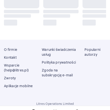
O firmie
Warunki świadczenia
Popularni
usług
autorzy
Kontakt
Polityka prywatności
Wsparcie
(help@litres.pl)
Zgoda na
subskrypcję e-mail
Zwroty
Aplikacje mobilne
Litres Operations Limited
18 Mallow street co. Limerick, Ireland