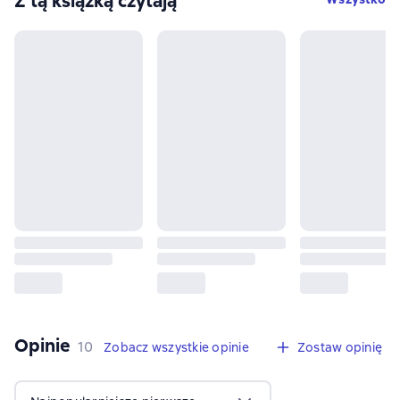
Z tą książką czytają
Opinie
,
10 opinie
10
Zobacz wszystkie opinie
Zostaw opinię