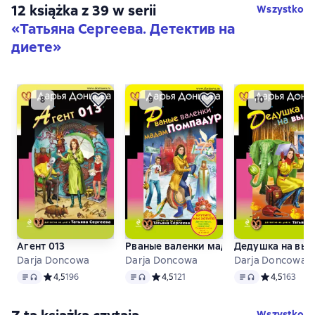
12 książka z 39 w serii
Wszystko
«Татьяна Сергеева. Детектив на
диете»
Агент 013
Рваные валенки мадам Помпадур
Дедушка на выд
Darja Doncowa
Darja Doncowa
Darja Doncowa
Tekst
, format audio dostępny
Tekst
, format audio dostępny
Tekst
, format audio
Средний рейтинг 4,5 на основе 196 оценок
4,5
196
Средний рейтинг 4,5 на основе 121 оце
4,5
121
Средний рейт
4,5
163
Wszystko