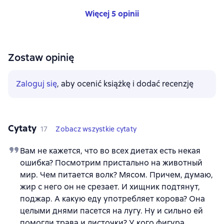
Więcej 5 opinii
Zostaw opinię
Zaloguj się
, aby ocenić książkę i dodać recenzję
Cytaty
17
Zobacz wszystkie cytaty
Вам не кажется, что во всех диетах есть некая
ошибка? Посмотрим пристально на животный
мир. Чем питается волк? Мясом. Причем, думаю,
жир с него он не срезает. И хищник подтянут,
поджар. А какую еду употребляет корова? Она
целыми днями пасется на лугу. Ну и сильно ей
помогли трава и листочки? У кого фигура