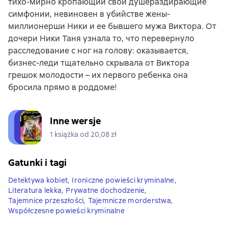
тихо-мирно кропающий свои душераздирающие
симфонии, невиновен в убийстве жены-
миллионерши Ники и ее бывшего мужа Виктора. От
дочери Ники Таня узнала то, что перевернуло
расследование с ног на голову: оказывается,
бизнес-леди тщательно скрывала от Виктора
грешок молодости – их первого ребенка она
бросила прямо в роддоме!
Inne wersje
1 książka od 20,08 zł
Gatunki i tagi
Detektywa kobiet
,
Ironiczne powieści kryminalne
,
Literatura lekka
,
Prywatne dochodzenie
,
Tajemnice przeszłości
,
Tajemnicze morderstwa
,
Współczesne powieści kryminalne