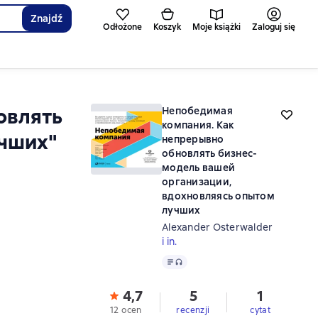
Znajdź
Odłożone
Koszyk
Moje książki
Zaloguj się
овлять
Непобедимая
компания. Как
учших"
непрерывно
обновлять бизнес-
модель вашей
организации,
вдохновляясь опытом
лучших
Alexander Osterwalder
i in.
Tekst
, format audio dostępny
4,7
5
1
12 ocen
recenzji
cytat