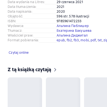
Data wydania na Litres
:
29 czerwca 2021
Data tłumaczenia
:
2021
Data napisania
:
2020
Objętość
:
596 str. 578 ilustracji
ISBN
:
9785961472233
Wydawca
:
Альпина Паблишер
Tłumacz
:
Екатерина Бакушева
Właściciel praw
:
Альпина Диджитал
Format pobierania
:
epub
, 
fb2
, 
fb3
, 
mobi
, 
pdf
, 
txt
, 
zi
Czytaj online
Z tą książką czytają