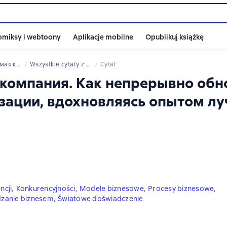
omiksy i webtoony
Aplikacje mobilne
Opublikuj książkę
 организации, вдохновляясь опытом лучших
Wszystkie cytaty z książki
Cytat
я компания. Как непрерывно обн
зации, вдохновляясь опытом л
ncji
,
Konkurencyjności
,
Modele biznesowe
,
Procesy biznesowe
,
zanie biznesem
,
Światowe doświadczenie