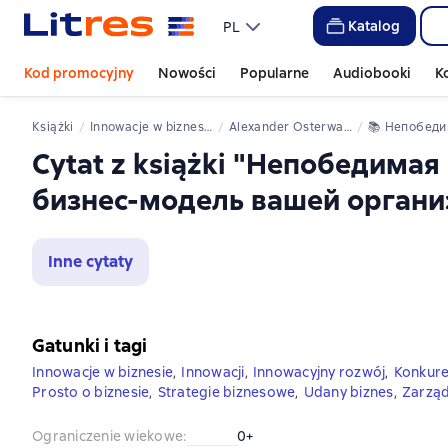
Katalog
PL
Kod promocyjny
Nowości
Popularne
Audiobooki
K
Książki
innowacje w biznesie
Alexander Osterwalder
📚 
Непобедимая компания. Как непрерывно обновлять бизнес-модель вашей
Cytat z książki "Непобедима
бизнес-модель вашей органи
Inne cytaty
Gatunki i tagi
Innowacje w biznesie
,
Innowacji
,
Innowacyjny rozwój
,
Konkure
Prosto o biznesie
,
Strategie biznesowe
,
Udany biznes
,
Zarząd
Ograniczenie wiekowe
:
0+