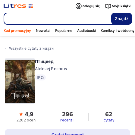
Zaloguj się
Moje książki
Znajdź
Kod promocyjny
Nowości
Popularne
Audiobooki
Komiksy i webtoony
Wszystkie cytaty z książki
Птицеед
Aleksiej Pechow
Tekst
, format audio dostępny
4,9
296
62
2202 ocen
recenzji
cytaty
Czytaj fragment