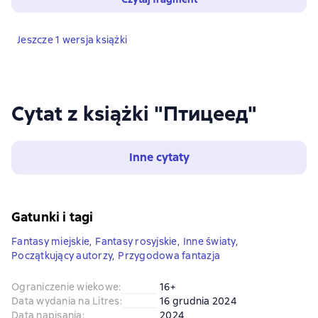
Jeszcze 1 wersja książki
Cytat z książki "Птицеед"
Inne cytaty
Gatunki i tagi
Fantasy miejskie
,
Fantasy rosyjskie
,
Inne światy
,
Początkujący autorzy
,
Przygodowa fantazja
Ograniczenie wiekowe
:
16+
Data wydania na Litres
:
16 grudnia 2024
Data napisania
:
2024