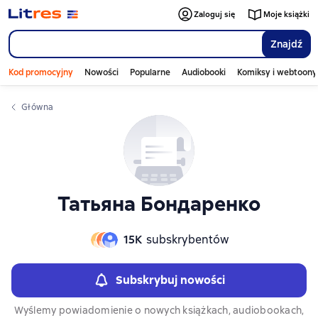
Слайдер с книгами
Zaloguj się
Moje książki
Znajdź
Kod promocyjny
Nowości
Popularne
Audiobooki
Komiksy i webtoony
Główna
Татьяна Бондаренко
15К
subskrybentów
Subskrybuj nowości
Wyślemy powiadomienie o nowych książkach, audiobookach,