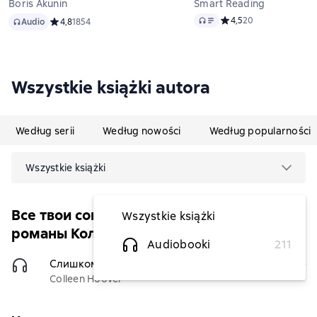
Boris Akunin
Smart Reading
Audio
Audio
Средний рейтинг 4,5 н
4,5
20
Audio
Средний рейтинг 4,8 на основе 1854 оценок
4,8
1854
Wszystkie książki autora
Według serii
Według nowości
Według popularności
Wszystkie książki
Все твои совершенства. Главные
Wszystkie książki
романы Колин Гувер
Audiobooki
211
Слишком поздно
(Чтец)
30,14 zł
Colleen Hoover