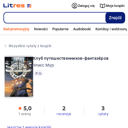
Zaloguj się
Moje książki
Znajdź
Kod promocyjny
Nowości
Popularne
Audiobooki
Komiksy i webtoony
Wszystkie cytaty z książki
Клуб путешественников-фантазёров
Улисс Мур
Tekst
, format audio dostępny
5,0
2
3
1 oceny
recenzje
cytaty
Jeszcze 1 wersja książki