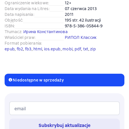
Ograniczenie wiekowe
:
12+
Data wydania na Litres
:
07 czerwca 2013
Data napisania
:
2011
Objętość
:
195 str. 42 ilustracji
ISBN
:
978-5-386-05844-9
Tłumacz
:
Ирина Константинова
Właściciel praw
:
РИПОЛ Классик
Format pobierania
:
epub
, 
fb2
, 
fb3
, 
html
, 
ios.epub
, 
mobi
, 
pdf
, 
txt
, 
zip
Niedostępne w sprzedaży
email
Subskrybuj aktualizacje