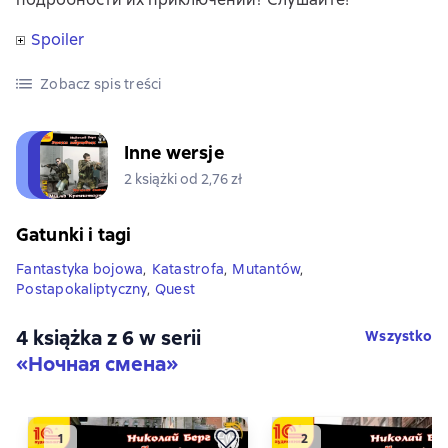
Spoiler
Zobacz spis treści
Inne wersje
2 książki od 2,76 zł
Gatunki i tagi
Fantastyka bojowa
,
Katastrofa
,
Mutantów
,
Postapokaliptyczny
,
Quest
4 książka z 6 w serii
Wszystko
«Ночная смена»