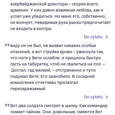
азербайджанской диаспоры – скорее всего,
армянин. У них давно взаимная любовь, как я
успел уже убедиться. Но меня это, собственно,
не волнует, Невидимая рука рынка предпочитает
не входить в контры
Do cytatu
виду он ни был, не вызвал никаких особых
опасений, а вот струйка крови – ужаснула так,
что ноги у Вити ослабли, и пришлось быстро
сесть на табуретку, чтоб не свалиться на пол. –
Достал, гад мелкий, – отстраненно и тупо
подумал Витя. Его зазнобило. В соседней
комнатенке отчетливо пролязгал
перезаряжаемый
Do cytatu
Вот два солдата смотрят в щелку, Как командир
ломает чайник. Они, довольные, смеются Вот