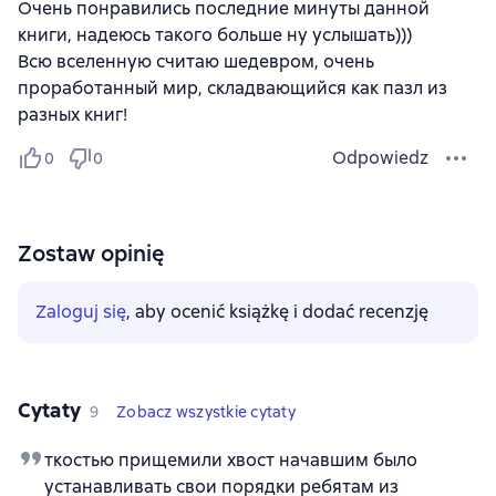
Очень понравились последние минуты данной
книги, надеюсь такого больше ну услышать)))
Всю вселенную считаю шедевром, очень
проработанный мир, складвающийся как пазл из
разных книг!
Odpowiedz
0
0
Zostaw opinię
Zaloguj się
, aby ocenić książkę i dodać recenzję
Cytaty
9
Zobacz wszystkie cytaty
ткостью прищемили хвост начавшим было
устанавливать свои порядки ребятам из