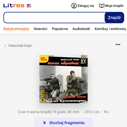
Zaloguj się
Moje książki
Znajdź
Kod promocyjny
Nowości
Popularne
Audiobooki
Komiksy i webtoony
Николай Берг
Czas trwania książki 15 godz. 40 min.
2012
rok
16+
Słuchaj fragmentu