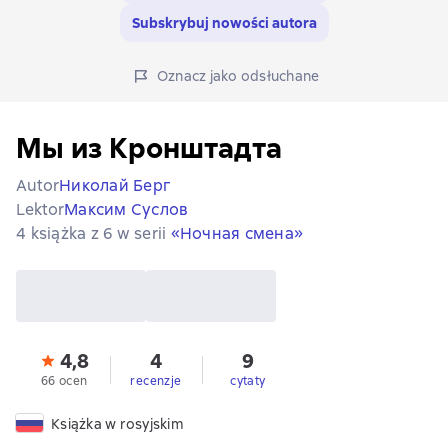
Subskrybuj nowości autora
Oznacz jako odsłuchane
Мы из Кронштадта
Autor
Николай Берг
Lektor
Максим Суслов
4 książka z 6 w serii
«Ночная смена»
4,8
4
9
66 ocen
recenzje
cytaty
Książka w rosyjskim