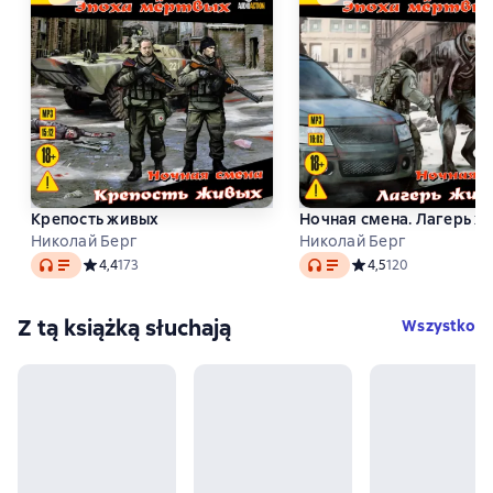
Крепость живых
Ночная смена. Лагерь ж
Николай Берг
Николай Берг
Audio
Audio
Средний рейтинг 4,4 на основе 173 оценок
4,4
173
Средний рейтинг 4,5 
4,5
120
Z tą książką słuchają
Wszystko