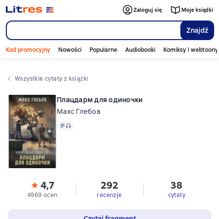
Zaloguj się
Moje książki
Znajdź
Kod promocyjny
Nowości
Popularne
Audiobooki
Komiksy i webtoony
Wszystkie cytaty z książki
Плацдарм для одиночки
Макс Глебов
Tekst
, format audio dostępny
4,7
292
38
4969 ocen
recenzje
cytaty
Czytaj fragment