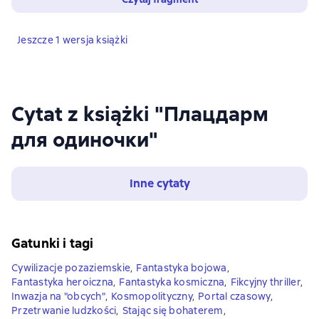
Jeszcze 1 wersja książki
Cytat z książki "Плацдарм
для одиночки"
Inne cytaty
Gatunki i tagi
Cywilizacje pozaziemskie
,
Fantastyka bojowa
,
Fantastyka heroiczna
,
Fantastyka kosmiczna
,
Fikcyjny thriller
,
Inwazja na "obcych"
,
Kosmopolityczny
,
Portal czasowy
,
Przetrwanie ludzkości
,
Stając się bohaterem
,