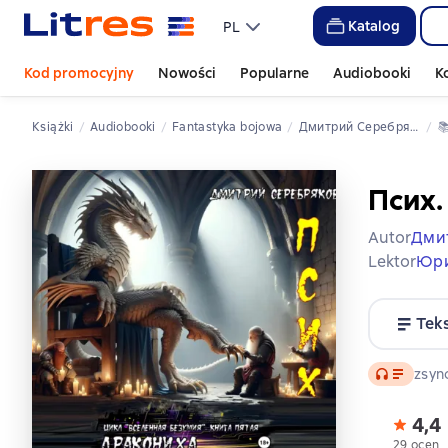
Katalog
PL
Kod promocyjny
Nowości
Popularne
Audiobooki
K
Książki
Audiobooki
fantastyka bojowa
Дмитрий Серебряков

Псих.
Autor
Дми
Lektor
Юри
Tek
Audio
zsyn
4,4
29 ocen