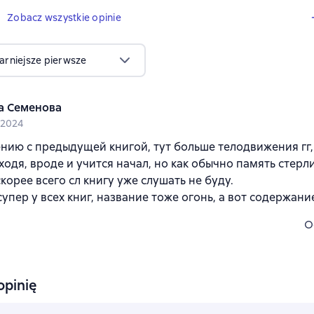
1 opinia
Zobacz wszystkie opinie
arniejsze pierwsze
а Семенова
 2024
нию с предыдущей книгой, тут больше телодвижения гг, 
одя, вроде и учится начал, но как обычно память стерл
скорее всего сл книгу уже слушать не буду.
упер у всех книг, название тоже огонь, а вот содержан
O
opinię