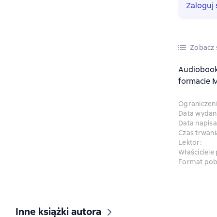
Zaloguj 
Zobacz s
Audiobook
formacie M
Ograniczen
Data wydani
Data napisa
Czas trwani
Lektor
:
Właściciele
Format pob
Inne książki autora