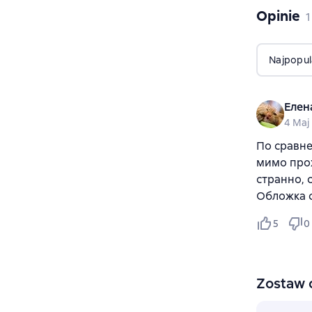
Opinie
,
1
Najpopul
Елен
4 Maj
По сравне
мимо прох
странно, 
Обложка с
5
0
Zostaw 