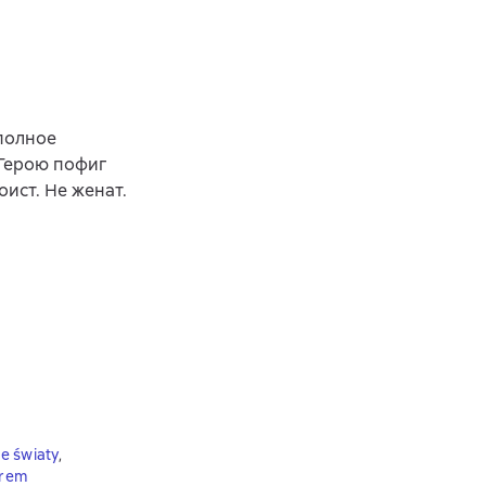
 полное
 Герою пофиг
ист. Не женат.
e światy
,
erem