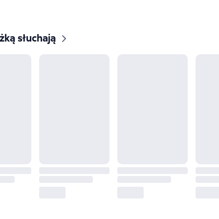
ążką słuchają