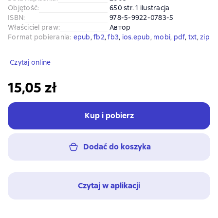
Objętość
:
650 str. 1 ilustracja
ISBN
:
978-5-9922-0783-5
Właściciel praw
:
Автор
Format pobierania
:
epub
, 
fb2
, 
fb3
, 
ios.epub
, 
mobi
, 
pdf
, 
txt
, 
zip
Czytaj online
15,05 zł
Kup i pobierz
Dodać do koszyka
Czytaj w aplikacji