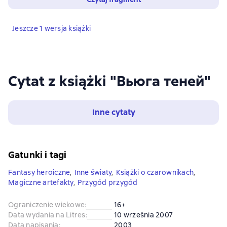
Jeszcze 1 wersja książki
Cytat z książki "Вьюга теней"
Inne cytaty
Gatunki i tagi
Fantasy heroiczne
,
Inne światy
,
Książki o czarownikach
,
Magiczne artefakty
,
Przygód przygód
Ograniczenie wiekowe
:
16+
Data wydania na Litres
:
10 września 2007
Data napisania
:
2003