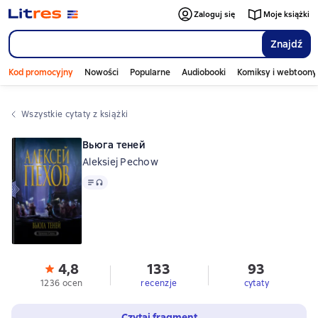
Zaloguj się
Moje książki
Znajdź
Kod promocyjny
Nowości
Popularne
Audiobooki
Komiksy i webtoony
Wszystkie cytaty z książki
Вьюга теней
Aleksiej Pechow
Tekst
, format audio dostępny
4,8
133
93
1236 ocen
recenzje
cytaty
Czytaj fragment