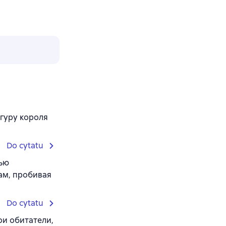
игуру короля
Do cytatu
тью
ам, пробивая
Do cytatu
ои обитатели,