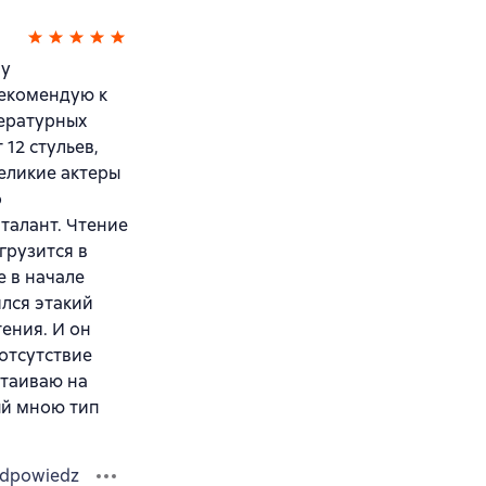
му
рекомендую к
тературных
12 стульев,
еликие актеры
о
 талант. Чтение
грузится в
 в начале
ился этакий
тения. И он
отсутствие
стаиваю на
ый мною тип
dpowiedz