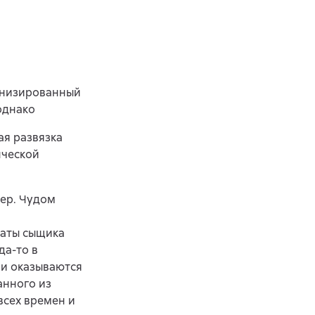
анизированный
однако
ая развязка
нческой
нер. Чудом
а
таты сыщика
да-то в
ни оказываются
анного из
всех времен и