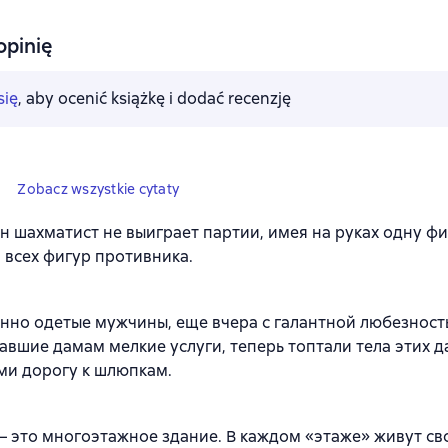
opinię
się
, aby ocenić książkę i dodać recenzję
5
Zobacz wszystkie cytaty
н шахматист не выиграет партии, имея на руках одну ф
 всех фигур противника.
нно одетые мужчины, еще вчера с галантной любезнос
авшие дамам мелкие услуги, теперь топтали тела этих д
ми дорогу к шлюпкам.
 это многоэтажное здание. В каждом «этаже» живут св