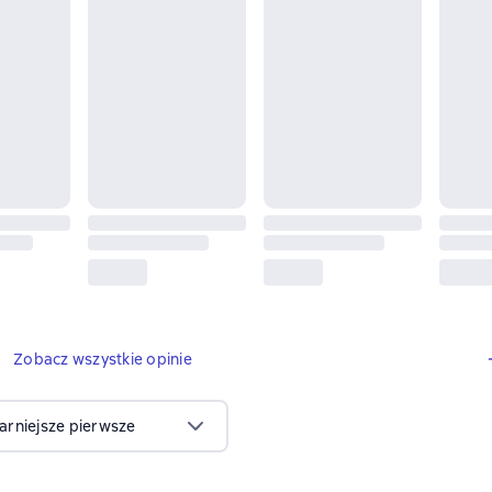
2 opinie
Zobacz wszystkie opinie
arniejsze pierwsze