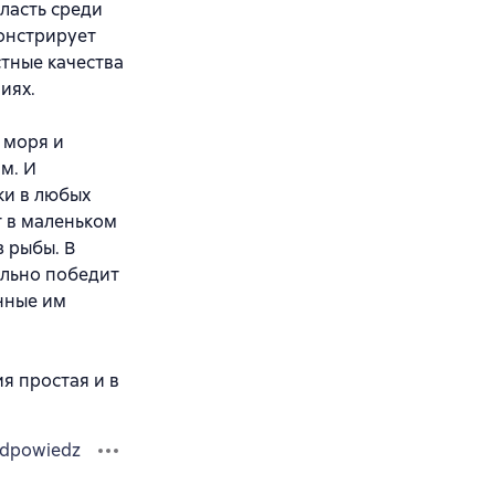
ласть среди
онстрирует
тные качества
иях.
 моря и
м. И
ки в любых
т в маленьком
 рыбы. В
ельно победит
анные им
я простая и в
dpowiedz