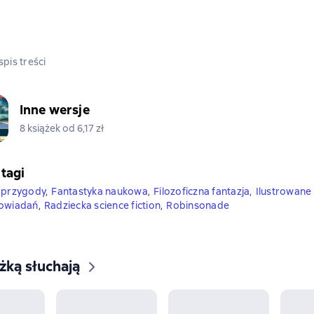
pis treści
Inne wersje
8 książek od 6,17 zł
 tagi
 przygody
,
Fantastyka naukowa
,
Filozoficzna fantazja
,
Ilustrowane
powiadań
,
Radziecka science fiction
,
Robinsonade
ążką słuchają