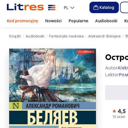
Katalog
PL
Kod promocyjny
Nowości
Popularne
Audiobooki
K
Książki
Audiobooki
fantastyka naukowa
Aleksandr Bielajew

Остр
Autor
Alek
Lektor
Ром
4,5
13 ocen