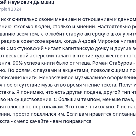
ей Наумович Дымшиц
erpień 2024
 исключительно своим мнением и отношением к данно
нию. Сколько людей, столько и мнений. Настоятельно 
анию всем тем, кто любит старую актерскую школу ли
 радио в советское время, когда Андрей Миронов читает 
й Смоктуновский читает Капитанскую дочку и другие в
т весь свой актерский талант в чтение художественног
ния. 90% успеха книги было от чтеца. Роман Стабуров -
о. По ролям, с паузами и акцентами, позволяющими по
описания книги. Ненавязчивое музыкальное оформление
олное отсутствие музыки во время чтение текста. Получ
такль. Я понимаю, что есть другая подача, другой тип ч
во на существование. С большим темпом, меньше пауз, 
я голосов по персонажам. Это тоже прикольно. Я не на
нии, просто поделился им. Если вам нравится описанн
кста - смело качайте - вам понравится!
O