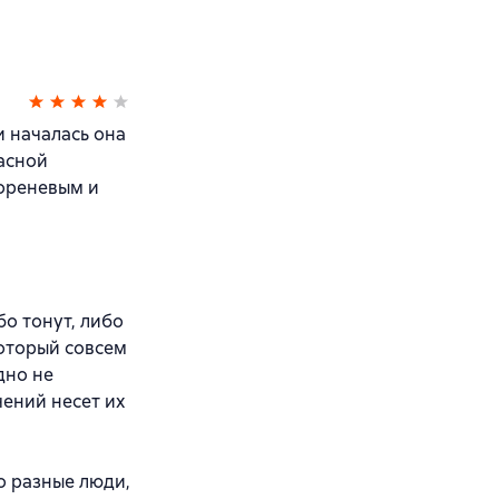
и началась она
асной
ореневым и
о тонут, либо
который совсем
дно не
чений несет их
о разные люди,