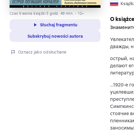
Książk
Czas trwania książki 5 godz. 49 min.
12+
O książc
Słuchaj fragmentu
Знаменит
Subskrybuj nowości autora
Увлекате
дважды, н
Oznacz jako odsłuchane
острый, н
делают ег
литератур
…1920-е г
уцелевших
преступле
Симпкинса
стоячие в
пленникам
заносимых