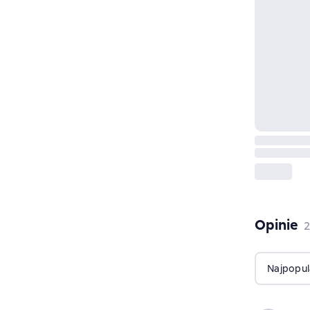
Opinie
,
2
Najpopul