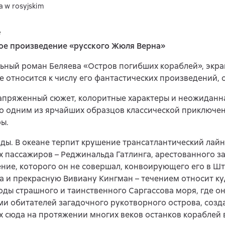
a w rosyjskim
e
ое произведение «русского Жюля Верна»
льный роман Беляева «Остров погибших кораблей», экр
е относится к числу его фантастических произведений, 
апряженный сюжет, колоритные характеры и неожиданн
о одним из ярчайших образцов классической приключе
ы.
оды. В океане терпит крушение трансатлантический лай
 пассажиров – Реджинальда Гатлинга, арестованного з
ние, которого он не совершал, конвоирующего его в Ш
 и прекрасную Вивиану Кингман – течением относит ку
оды страшного и таинственного Саргассова моря, где о
и обитателей загадочного рукотворного острова, созд
 сюда на протяжении многих веков останков кораблей 