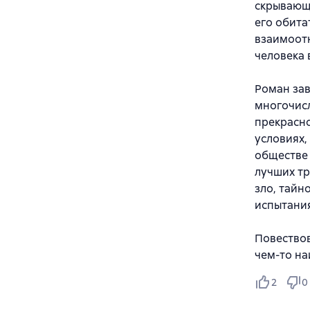
скрывающи
его обита
взаимоотн
человека 
Роман за
многочисл
прекрасно
условиях,
обществе 
лучших тр
зло, тайн
испытания
Повествов
чем-то на
2
0