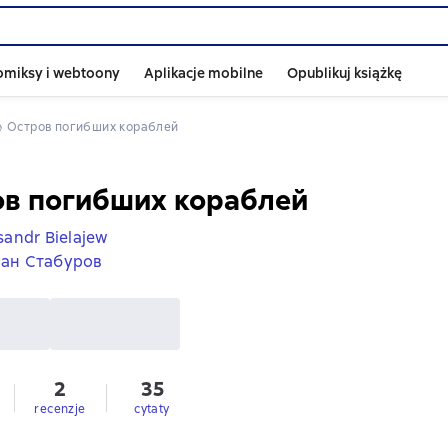
omiksy i webtoony
Aplikacje mobilne
Opublikuj książkę
 
Остров погибших кораблей
ов погибших кораблей
sandr Bielajew
ан Стабуров
2
35
recenzje
cytaty