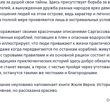
е за душой свои тайны. Здесь присутствует борьба за в
телей, а вынужденная дружба разных народов ярко дем
ошения людей на этом острове, ведь характер и личнос
в полной мере проявляются лишь в экстремальных услов
вораживает своими красочными описаниями Саргассова
енных кораблей, попавших в плен к опасным водоросля
 иллюстрирует, что люди привыкают к жизни практичес
 даже когда передвигаются по останкам кораблей, живу
с суровыми правилами и их основной рацион состоит из
адициях приключенческих историй здесь добро обязат
ое станет явным, а герои, с честью пройдя через уготов
, останутся такими же честными и благородными.
ание неуловимо напоминает книги Жюля Верна. Истори
ивная, но рассказана красиво.
O