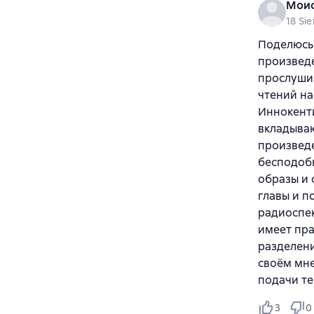
Моис
18 Si
Поделюсь
произведе
прослушив
чтений на
Иннокенти
вкладываю
произведе
бесподобн
образы и 
главы и п
радиоспек
имеет пра
разделени
своём мне
подачи те
3
0