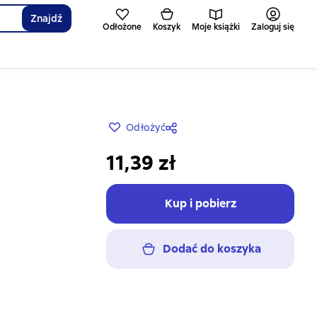
Znajdź
Odłożone
Koszyk
Moje książki
Zaloguj się
Odłożyć
11,39 zł
Kup i pobierz
Dodać do koszyka