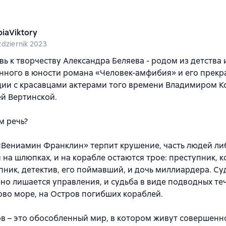
piaViktory
ździernik 2023
ь к творчеству Александра Беляева - родом из детства 
нного в юности романа «Человек-амфибия» и его прекр
ции с красавцами актерами того времени Владимиром К
й Вертинской.
м речь?
Вениамин Франклин» терпит крушение, часть людей либ
 на шлюпках, и на корабле остаются трое: преступник, 
пник, детектив, его поймавший, и дочь миллиардера. Су
 но лишается управления, и судьба в виде подводных те
ово море, на Остров погибших кораблей.
в – это обособленный мир, в котором живут совершенн