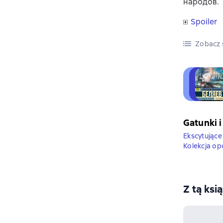
народов.
Spoiler
Zobacz s
Gatunki i
Ekscytujące
Kolekcja o
Z tą ksi