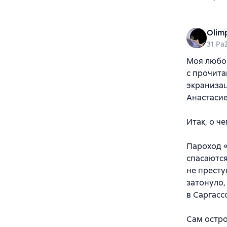
Olim
31 Pa
Моя любов
с прочита
экраниза
Анастасие
Итак, о че
Пароход «
спасаются
не престу
затонуло,
в Саргасс
Сам остро