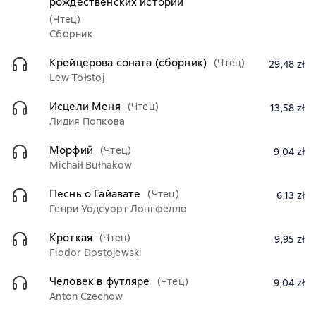
рождественских историй
(Чтец)
Сборник
Крейцерова соната (сборник)
(Чтец)
29,48 zł
Lew Tołstoj
Исцели Меня
(Чтец)
13,58 zł
Лидия Попкова
Морфий
(Чтец)
9,04 zł
Michaił Bułhakow
Песнь о Гайавате
(Чтец)
6,13 zł
Генри Уодсуорт Лонгфелло
Кроткая
(Чтец)
9,95 zł
Fiodor Dostojewski
Человек в футляре
(Чтец)
9,04 zł
Anton Czechow