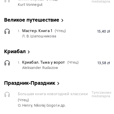
niedostępna
Kurt Vonnegut
Великое путешествие
Мастер. Книга 1
(Чтец)
1.
15,40 zł
Л. В. Шапошникова
Криабал
Криабал. Тьма у ворот
(Чтец)
1.
13,58 zł
Aleksander Rudazow
Праздник-Праздник
tymczasowo
Большая книга новогодней классики
niedostępna
(Чтец)
O. Henry, Nikołaj Gogol и др.