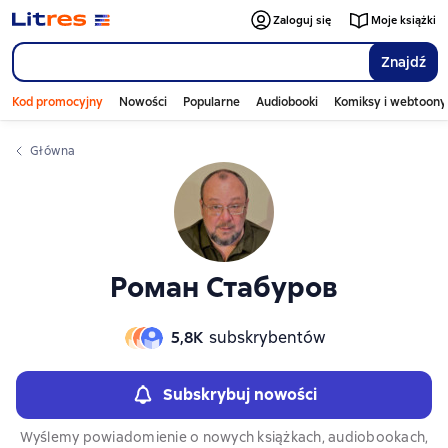
Слайдер с книгами
Zaloguj się
Moje książki
Znajdź
Kod promocyjny
Nowości
Popularne
Audiobooki
Komiksy i webtoony
Główna
Роман Стабуров
5,8К
subskrybentów
Subskrybuj nowości
Wyślemy powiadomienie o nowych książkach, audiobookach,