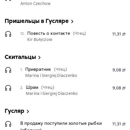
Anton Czechow
Пришельцы в Гусляре
Повесть о контакте
(Чтец)
12.
11,31 zł
Kir Bułyczow
Скитальцы
Привратник
(Чтец)
1.
9,08 zł
Marina i Siergiej Diaczenko
Шрам
(Чтец)
2.
9,08 zł
Marina i Siergiej Diaczenko
Гусляр
В продажу поступили золотые рыбки
11,31 zł