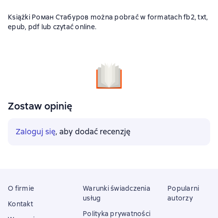
Książki Роман Стабуров można pobrać w formatach fb2, txt,
epub, pdf lub czytać online.
Zostaw opinię
Zaloguj się
, aby dodać recenzję
O firmie
Warunki świadczenia
Popularni
usług
autorzy
Kontakt
Polityka prywatności