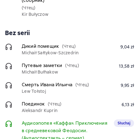
(сборник)
(Чтец)
Kir Bułyczow
Bez serii
Дикий помещик
(Чтец)
9,04 zł
Michaił Sałtykow-Szczedrin
Путевые заметки
(Чтец)
13,58 zł
Michaił Bułhakow
Смерть Ивана Ильича
(Чтец)
9,95 zł
Lew Tołstoj
Поединок
(Чтец)
6,13 zł
Aleksandr Kuprin
Аудиоэпопея «Каффа». Приключения
Słuchaj
в средневековой Феодосии.
(Аудиоспектакль – сериал)