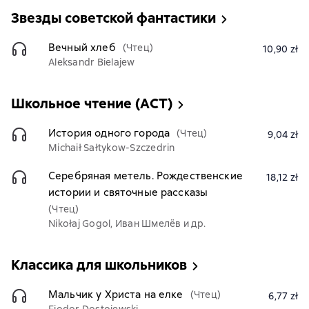
Звезды советской фантастики
Вечный хлеб
(Чтец)
10,90 zł
Aleksandr Bielajew
Школьное чтение (АСТ)
История одного города
(Чтец)
9,04 zł
Michaił Sałtykow-Szczedrin
Серебряная метель. Рождественские
18,12 zł
истории и святочные рассказы
(Чтец)
Nikołaj Gogol, Иван Шмелёв и др.
Классика для школьников
Мальчик у Христа на елке
(Чтец)
6,77 zł