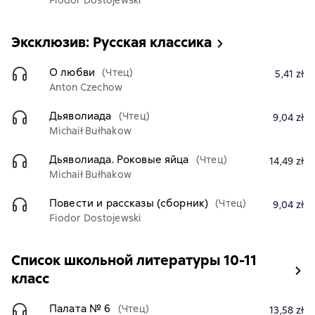
Fiodor Dostojewski
Эксклюзив: Русская классика
О любви
(Чтец)
5,41 zł
Anton Czechow
Дьяволиада
(Чтец)
9,04 zł
Michaił Bułhakow
Дьяволиада. Роковые яйца
(Чтец)
14,49 zł
Michaił Bułhakow
Повести и рассказы (сборник)
(Чтец)
9,04 zł
Fiodor Dostojewski
Список школьной литературы 10-11
класс
Палата № 6
(Чтец)
13,58 zł