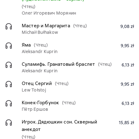
(Чтец)
Олег Игоревич Морянин
Мастер и Маргарита
(Чтец)
9,08 zł
Michaił Bułhakow
Яма
(Чтец)
9,95 zł
Aleksandr Kuprin
Суламифь. Гранатовый браслет
(Чтец)
6,13 zł
Aleksandr Kuprin
Отец Сергий
(Чтец)
9,95 zł
Lew Tołstoj
Конек-Горбунок
(Чтец)
6,13 zł
Пётр Ершов
Игрок. Дядюшкин сон. Скверный
15,85 zł
анекдот
(Чтец)