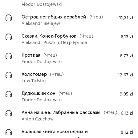
Fiodor Dostojewski
Остров погибших кораблей
(Чтец)
11,31 zł
Aleksandr Bielajew
Сказки. Конек-Горбунок
(Чтец)
6,13 zł
Aleksandr Puszkin, Пётр Ершов
Кроткая
(Чтец)
6,77 zł
Fiodor Dostojewski
Холстомер
(Чтец)
12,67 zł
Lew Tołstoj
Дядюшкин сон
(Чтец)
9,95 zł
Fiodor Dostojewski
Анна на шее. Избранные рассказы
(Чтец)
6,13 zł
Anton Czechow
Большая книга новогодних и
18,12 zł