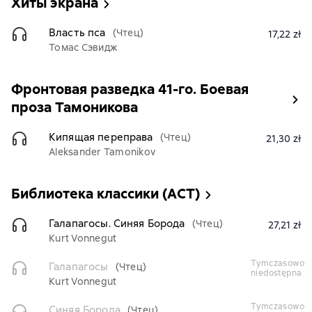
Хиты экрана
Власть пса
(Чтец)
17,22 zł
Томас Сэвидж
Фронтовая разведка 41-го. Боевая
проза Тамоникова
Кипящая переправа
(Чтец)
21,30 zł
Aleksander Tamonikov
Библиотека классики (АСТ)
Галапагосы. Синяя Борода
(Чтец)
27,21 zł
Kurt Vonnegut
tymczasowo
Галапагосы
(Чтец)
niedostępna
Kurt Vonnegut
tymczasowo
Синяя Борода
(Чтец)