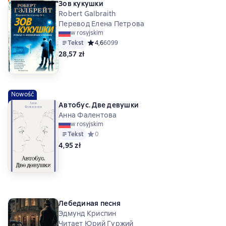
Зов кукушки
Robert Galbraith
Перевод Елена Петрова
w rosyjskim
Tekst
Средний рейтинг 4,6 на основе 6099 оценок
4,6
6099
28,57 zł
Nowość
Автобус. Две девушки
Анна Фалентова
w rosyjskim
Tekst
Средний рейтинг 0 на основе 0 оценок
0
4,95 zł
Лебединая песня
Эдмунд Криспин
Читает Юрий Гуржий