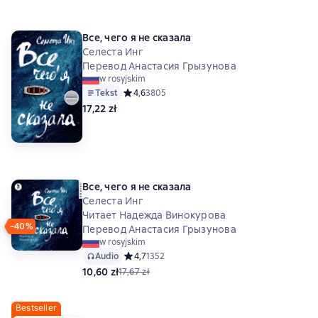
Все, чего я не сказала
Селеста Инг
Перевод Анастасия Грызунова
w rosyjskim
Tekst
Средний рейтинг 4,6 на основе 3805 оценок
4,6
3805
17,22 zł
Все, чего я не сказала
Селеста Инг
Читает Надежда Винокурова
−40%
Перевод Анастасия Грызунова
w rosyjskim
Audio
Средний рейтинг 4,7 на основе 1352 оценок
4,7
1352
10,60 zł
17,67 zł
Bestseller