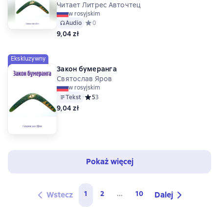
Читает Литрес Авточтец
w rosyjskim
Audio
Средний рейтинг 0 на основе 0 оценок
0
9,04 zł
Ekskluzywny
Закон бумеранга
Святослав Яров
w rosyjskim
Tekst
Средний рейтинг 5 на основе 3 оценок
5
3
9,04 zł
Pokaż więcej
1
2
...
10
Wstecz
Dalej