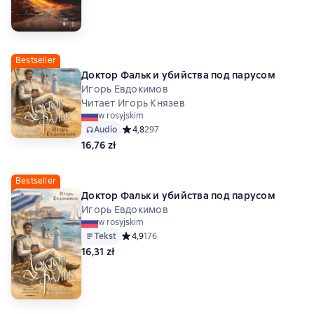
Bestseller
Доктор Фальк и убийства под парусом
Игорь Евдокимов
Читает Игорь Князев
w rosyjskim
Audio
Средний рейтинг 4,8 на основе 297 оценок
4,8
297
16,76 zł
Bestseller
Доктор Фальк и убийства под парусом
Игорь Евдокимов
w rosyjskim
Tekst
Средний рейтинг 4,9 на основе 176 оценок
4,9
176
16,31 zł