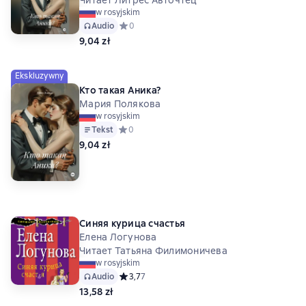
Читает Литрес Авточтец
w rosyjskim
Audio
Средний рейтинг 0 на основе 0 оценок
0
9,04 zł
Ekskluzywny
Кто такая Аника?
Мария Полякова
w rosyjskim
Tekst
Средний рейтинг 0 на основе 0 оценок
0
9,04 zł
Синяя курица счастья
Елена Логунова
Читает Татьяна Филимоничева
w rosyjskim
Audio
Средний рейтинг 3,7 на основе 7 оценок
3,7
7
13,58 zł