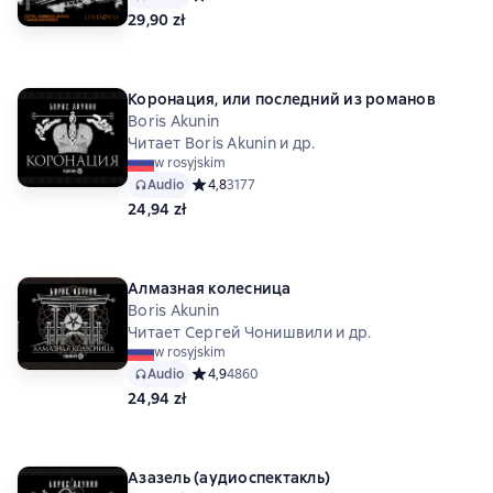
29,90 zł
Коронация, или последний из романов
Boris Akunin
Читает Boris Akunin и др.
w rosyjskim
Audio
Средний рейтинг 4,8 на основе 3177 оценок
4,8
3177
24,94 zł
Алмазная колесница
Boris Akunin
Читает Сергей Чонишвили и др.
w rosyjskim
Audio
Средний рейтинг 4,9 на основе 4860 оценок
4,9
4860
24,94 zł
Азазель (аудиоспектакль)