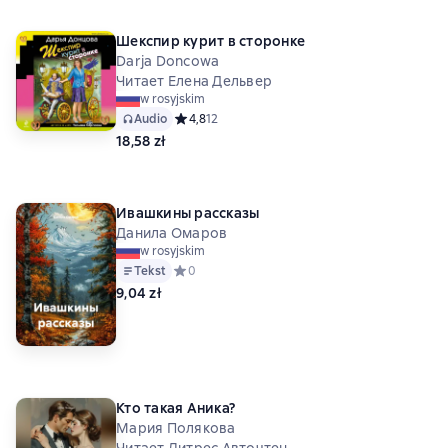
Шекспир курит в сторонке
Darja Doncowa
Читает Елена Дельвер
w rosyjskim
Audio
Средний рейтинг 4,8 на основе 12 оценок
4,8
12
18,58 zł
Ивашкины рассказы
Данила Омаров
w rosyjskim
Tekst
Средний рейтинг 0 на основе 0 оценок
0
9,04 zł
Кто такая Аника?
Мария Полякова