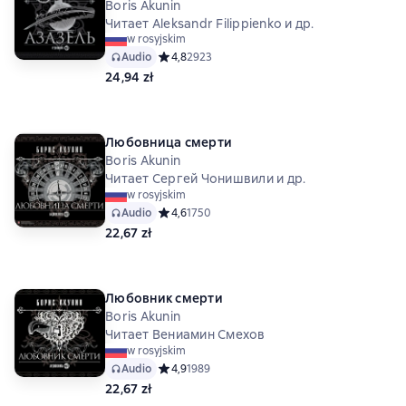
Boris Akunin
Читает Aleksandr Filippienko и др.
w rosyjskim
Audio
Средний рейтинг 4,8 на основе 2923 оценок
4,8
2923
24,94 zł
Любовница смерти
Boris Akunin
Читает Сергей Чонишвили и др.
w rosyjskim
Audio
Средний рейтинг 4,6 на основе 1750 оценок
4,6
1750
22,67 zł
Любовник смерти
Boris Akunin
Читает Вениамин Смехов
w rosyjskim
Audio
Средний рейтинг 4,9 на основе 1989 оценок
4,9
1989
22,67 zł