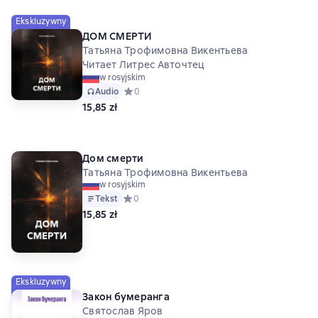
Ekskluzywny
ДОМ СМЕРТИ
Татьяна Трофимовна Викентьева
Читает Литрес Авточтец
w rosyjskim
Audio
Средний рейтинг 0 на основе 0 оценок
0
15,85 zł
Дом смерти
Татьяна Трофимовна Викентьева
w rosyjskim
Tekst
Средний рейтинг 0 на основе 0 оценок
0
15,85 zł
Ekskluzywny
Закон бумеранга
Святослав Яров