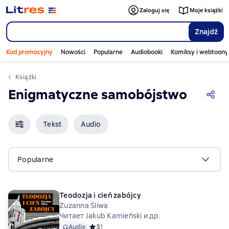
Zaloguj się
Moje książki
Znajdź
Kod promocyjny
Nowości
Popularne
Audiobooki
Komiksy i webtoony
Książki
Enigmatyczne samobójstwo
Tekst
Audio
Popularne
Teodozja i cień zabójcy
Zuzanna Śliwa
Читает Jakub Kamieński и др.
Audio
Средний рейтинг 5 на основе 1 оценок
5
1