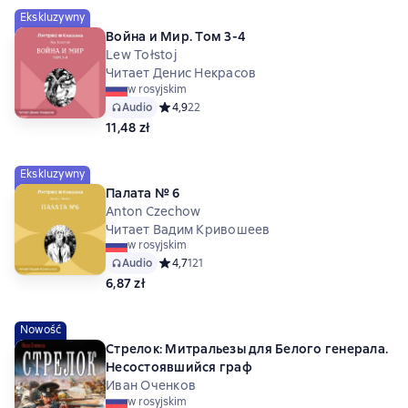
Ekskluzywny
Война и Мир. Том 3-4
Lew Tołstoj
Читает Денис Некрасов
w rosyjskim
Audio
Средний рейтинг 4,9 на основе 22 оценок
4,9
22
11,48 zł
Ekskluzywny
Палата № 6
Anton Czechow
Читает Вадим Кривошеев
w rosyjskim
Audio
Средний рейтинг 4,7 на основе 121 оценок
4,7
121
6,87 zł
Nowość
Стрелок: Митральезы для Белого генерала.
Несостоявшийся граф
Иван Оченков
w rosyjskim