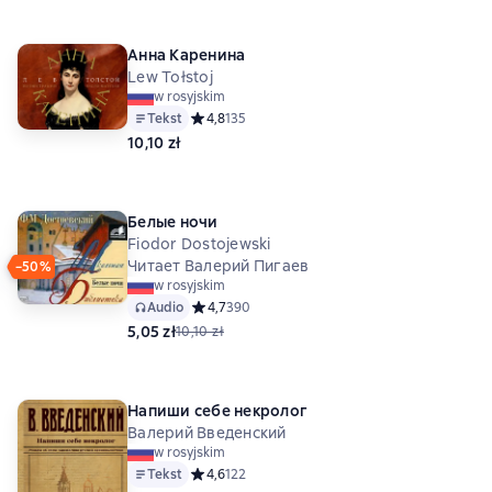
Анна Каренина
Lew Tołstoj
w rosyjskim
Tekst
Средний рейтинг 4,8 на основе 135 оценок
4,8
135
10,10 zł
Белые ночи
Fiodor Dostojewski
Читает Валерий Пигаев
−50%
w rosyjskim
Audio
Средний рейтинг 4,7 на основе 390 оценок
4,7
390
5,05 zł
10,10 zł
Напиши себе некролог
Валерий Введенский
w rosyjskim
Tekst
Средний рейтинг 4,6 на основе 122 оценок
4,6
122