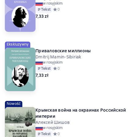
w rosyjskim
Tekst
Средний рейтинг 0 на основе 0 оценок
0
7,33 zł
Ekskluzywny
Приваловские миллионы
Dmitrij Mamin-Sibiriak
w rosyjskim
Tekst
Средний рейтинг 0 на основе 0 оценок
0
7,33 zł
Nowość
Крымская война на окраинах Российской
империи
Алексей Шишов
w rosyjskim
Tekst
Средний рейтинг 0 на основе 0 оценок
0