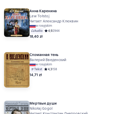
Анна Каренина
Lew Tołstoj
Читает Александр Клюквин
w rosyjskim
Audio
Средний рейтинг 4,9 на основе 2944 оценок
4,9
2944
18,40 zł
Сломанная тень
Валерий Введенский
w rosyjskim
Tekst
Средний рейтинг 4,3 на основе 158 оценок
4,3
158
14,71 zł
Мертвые души
Nikołaj Gogol
Читает Константин Днепровский