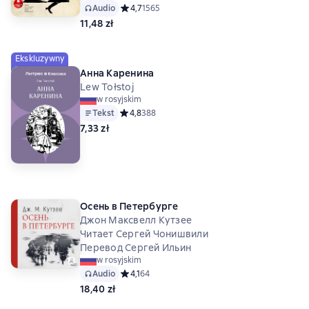
Audio
Средний рейтинг 4,7 на основе 1565 оценок
4,7
1565
11,48 zł
Ekskluzywny
Анна Каренина
Lew Tołstoj
w rosyjskim
Tekst
Средний рейтинг 4,8 на основе 388 оценок
4,8
388
7,33 zł
Осень в Петербурге
Джон Максвелл Кутзее
Читает Сергей Чонишвили
Перевод Сергей Ильин
w rosyjskim
Audio
Средний рейтинг 4,1 на основе 64 оценок
4,1
64
18,40 zł