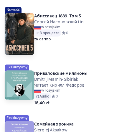
Nowość
Абиссинец 1889. Том 5
Сергей Насоновский i in
w rosyjskim
В процессе
Средний рейтинг 0 на основе 0 оценок
0
za darmo
Ekskluzywny
Приваловские миллионы
Dmitrij Mamin-Sibiriak
Читает Кирилл Федоров
w rosyjskim
Audio
Средний рейтинг 0 на основе 0 оценок
0
18,40 zł
Ekskluzywny
Семейная хроника
Siergiej Aksakow