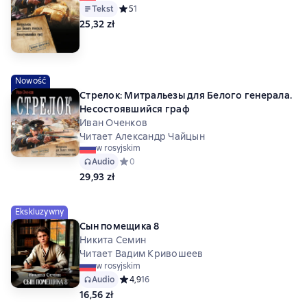
Tekst
Средний рейтинг 5 на основе 1 оценок
5
1
25,32 zł
Nowość
Стрелок: Митральезы для Белого генерала.
Несостоявшийся граф
Иван Оченков
Читает Александр Чайцын
w rosyjskim
Audio
Средний рейтинг 0 на основе 0 оценок
0
29,93 zł
Ekskluzywny
Сын помещика 8
Никита Семин
Читает Вадим Кривошеев
w rosyjskim
Audio
Средний рейтинг 4,9 на основе 16 оценок
4,9
16
16,56 zł