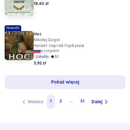
18,40 zł
Nowość
Нос
Nikołaj Gogol
Читает Сергей Горбунов
w rosyjskim
Audio
Средний рейтинг 5 на основе 2 оценок
5
2
3,92 zł
Pokaż więcej
1
2
...
51
Wstecz
Dalej