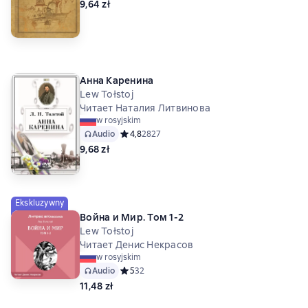
9,64 zł
Анна Каренина
Lew Tołstoj
Читает Наталия Литвинова
w rosyjskim
Audio
Средний рейтинг 4,8 на основе 2827 оценок
4,8
2827
9,68 zł
Ekskluzywny
Война и Мир. Том 1-2
Lew Tołstoj
Читает Денис Некрасов
w rosyjskim
Audio
Средний рейтинг 5 на основе 32 оценок
5
32
11,48 zł