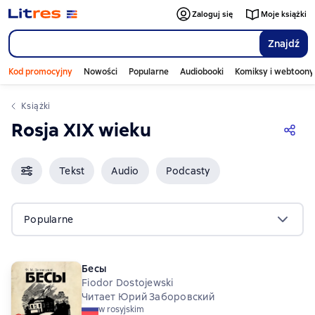
Zaloguj się
Moje książki
Znajdź
Kod promocyjny
Nowości
Popularne
Audiobooki
Komiksy i webtoony
Książki
Rosja XIX wieku
Tekst
Audio
Podcasty
Popularne
Бесы
Fiodor Dostojewski
Читает Юрий Заборовский
w rosyjskim