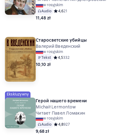
w rosyjskim
Audio
Средний рейтинг 4,6 на основе 21 оценок
4,6
21
11,48 zł
Старосветские убийцы
Валерий Введенский
w rosyjskim
Tekst
Средний рейтинг 4,5 на основе 332 оценок
4,5
332
10,10 zł
Ekskluzywny
Герой нашего времени
Michaił Lermontow
Читает Павел Ломакин
w rosyjskim
Audio
Средний рейтинг 4,8 на основе 927 оценок
4,8
927
9,68 zł