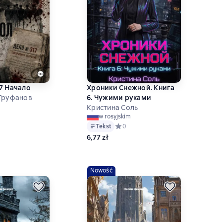
7 Начало
Хроники Снежной. Книга
Труфанов
6. Чужими руками
Кристина Соль
ий рейтинг 0 на основе 0 оценок
w rosyjskim
Tekst
Средний рейтинг 0 на основе 0 оце
0
6,77 zł
Nowość