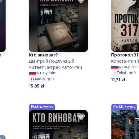
а
Кто виноват?
Протокол 31
Дмитрий Подлужный
Константин 
w rosyjskim
Читает Литрес Авточтец
Tekst
Средн
0
w rosyjskim
ц
Audio
Средний рейтинг 0 на основе 0 оценок
0
11,31 zł
 на основе 0 оценок
15,85 zł
Ekskluzywny
Ekskluzywny