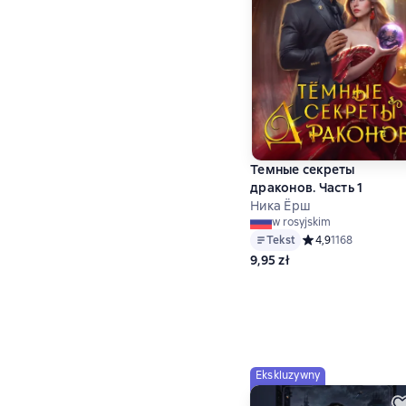
Темные секреты
драконов. Часть 1
Ника Ёрш
w rosyjskim
Tekst
Средний рейтинг 4,
4,9
1168
9,95 zł
Ekskluzywny