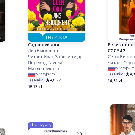
Сад твоей лжи
Ревизор: во
Лиз Ньюджент
СССР 42
Читает Иван Забелин и др.
Серж Винтер
Перевод Таисия
Читает Серг
w rosyjskim
Масленникова
,5 на основе 249 оценок
Audio
Средн
4,8
w rosyjskim
Audio
Средний рейтинг 4,8 на основе 122 оценок
4,8
122
16,31 zł
18,12 zł
Ekskluzywny