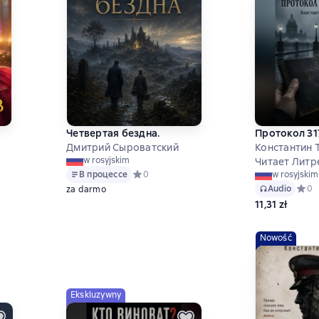
Четвертая бездна.
Протокол 31
Дмитрий Сыроватский
Константин 
w rosyjskim
Читает Литр
В процессе
Средний рейтинг 0 на основе 0 оценок
0
w rosyjskim
9 на основе 1168 оценок
Audio
Средн
0
za darmo
11,31 zł
Nowość
Ekskluzywny