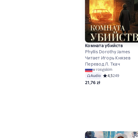
Комната убийств
Phyllis Dorothy James
Читает Игорь Князев
Перевод Л. Ткач
w rosyjskim
Audio
Средний рейтинг 4
4,5
249
21,76 zł