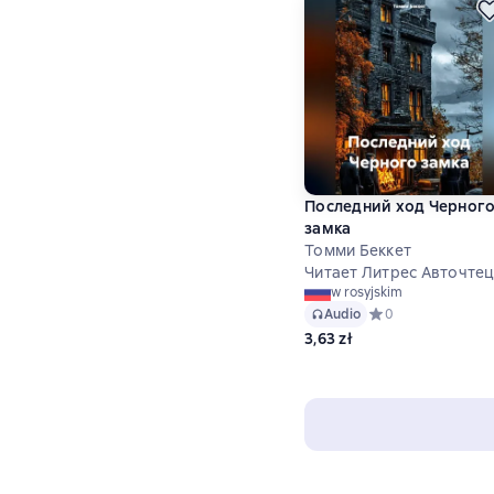
Последний ход Черног
замка
Томми Беккет
Читает Литрес Авточте
w rosyjskim
Audio
Средний рейтинг 0
0
3,63 zł