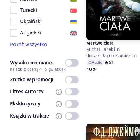
Turecki
Ukraiński
Angielski
Martwe ciała
Pokaż wszystko
Michał Larek i in
Читает Jakub Kamieński
Wysoko oceniane.
Nie
Audio
Средний рейтинг 5
5
3
40 zł
Książki z oceną 4 i 5 gwiazdek
wybrany
Zniżka w promocji
Nie
wybrany
Litres Autorzy
Nie
wybrany
Ekskluzywny
Nie
wybrany
Książki w trakcie
Nie
wybrany