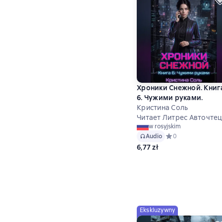
Хроники Снежной. Книг
6. Чужими руками.
Кристина Соль
Читает Литрес Авточте
w rosyjskim
Audio
Средний рейтинг 0
0
6,77 zł
Ekskluzywny