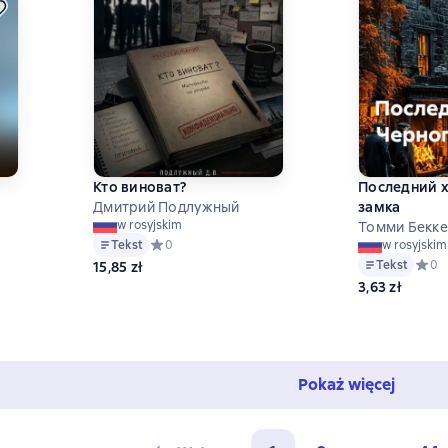
о
Кто виноват?
Последний 
Дмитрий Подлужный
замка
w rosyjskim
Томми Бекке
Tekst
Средний рейтинг 0 на основе 0 оценок
0
w rosyjskim
ц
Tekst
Средн
0
15,85 zł
 на основе 0 оценок
3,63 zł
Pokaż więcej