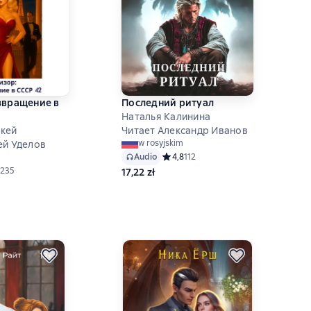
звращение в
Последний ритуал
Наталья Калинина
кей
Читает Александр Иванов
w rosyjskim
ей Уделов
Audio
Средний рейтинг 4,8 на основе 112 
4,8
112
ий рейтинг 4,8 на основе 235 оценок
235
17,22 zł