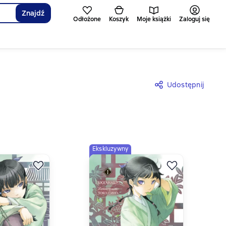
Znajdź
Odłożone
Koszyk
Moje książki
Zaloguj się
Udostępnij
Ekskluzywny