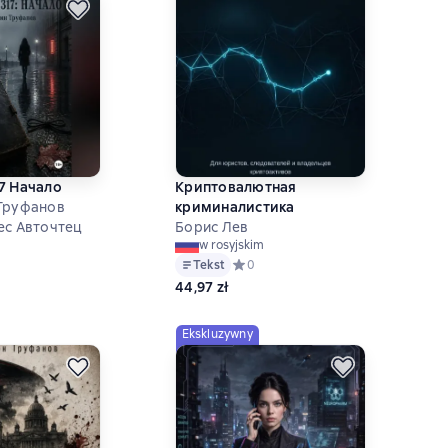
7 Начало
Криптовалютная
Труфанов
криминалистика
ес Авточтец
Борис Лев
w rosyjskim
ий рейтинг 0 на основе 0 оценок
Tekst
Средний рейтинг 0 на основе 0 оце
0
44,97 zł
Ekskluzywny