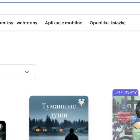
omiksy i webtoony
Aplikacje mobilne
Opublikuj książkę
Ekskluzywny