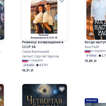
Ревизор: возвращение в
Когда насту
СССР 38
Ана Райт
w rosyjskim
-
Серж Винтеркей
Tekst
Средн
2,7
Читает Сергей Уделов
w rosyjskim
15,85 zł
7 на основе 107 оценок
Audio
Средний рейтинг 4,7 на основе 291 оценок
4,7
291
16,31 zł
Nowość