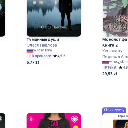
Туманные души
Монолог фа
Олеся Павлова
Книга 2
w rosyjskim
Хюганацу
В процессе
Средний рейтинг 4,5 на основе 15 оценок
4,5
15
Перевод Але
 на основе 3 оценок
w rosyjskim
6,77 zł
Tekst
Средн
4,8
29,53 zł
Ekskluzywny