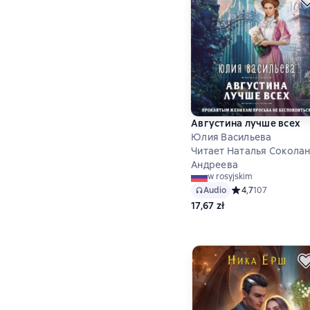
Августина лучше всех
Юлия Васильева
Читает Наталья Соколан
Андреева
w rosyjskim
Audio
Средний рейтинг 4,
4,7
107
17,67 zł