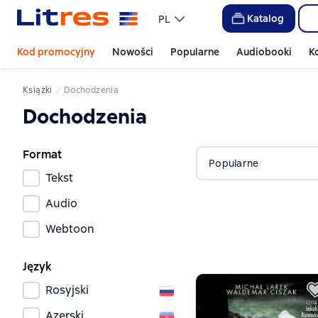
Katalog
PL
Kod promocyjny
Nowości
Popularne
Audiobooki
K
Książki
Dochodzenia
Dochodzenia
Format
Popularne
Tekst
Audio
Webtoon
Język
Rosyjski
Azerski