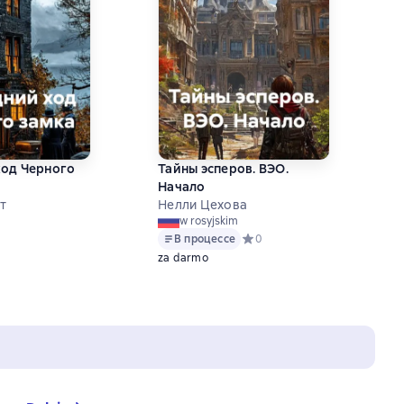
ход Черного
Тайны эсперов. ВЭО.
Начало
т
Нелли Цехова
w rosyjskim
ий рейтинг 0 на основе 0 оценок
В процессе
Средний рейтинг 0 на основе
0
za darmo