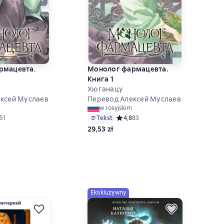
рмацевта.
Монолог фармацевта.
Книга 1
Хюганацу
ксей Муслаев
Перевод Алексей Муслаев
w rosyjskim
ий рейтинг 4,8 на основе 51 оценок
51
Tekst
Средний рейтинг 4,8 на основе 83 о
4,8
83
29,53 zł
Ekskluzywny