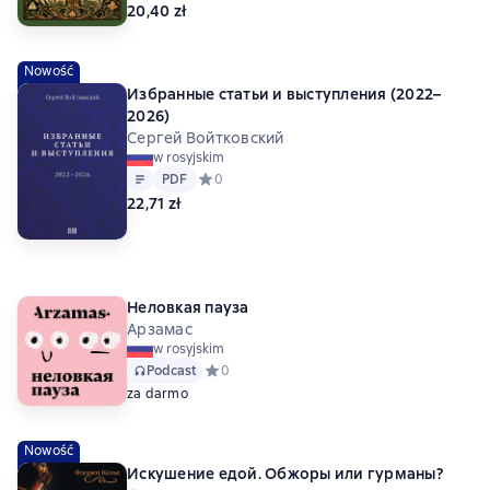
20,40 zł
Nowość
Избранные статьи и выступления (2022–
2026)
Сергей Войтковский
w rosyjskim
Tekst
PDF
PDF
Средний рейтинг 0 на основе 0 оценок
0
22,71 zł
Неловкая пауза
Арзамас
w rosyjskim
Podcast
Средний рейтинг 0 на основе 0 оценок
0
za darmo
Nowość
Искушение едой. Обжоры или гурманы?