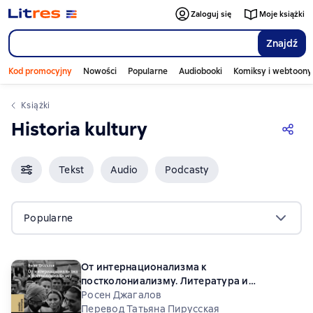
Zaloguj się
Moje książki
Znajdź
Kod promocyjny
Nowości
Popularne
Audiobooki
Komiksy i webtoony
Książki
Historia kultury
Tekst
Audio
Podcasty
Popularne
От интернационализма к
постколониализму. Литература и
кинематограф между вторым и третьим
Росен Джагалов
миром
Перевод Татьяна Пирусская