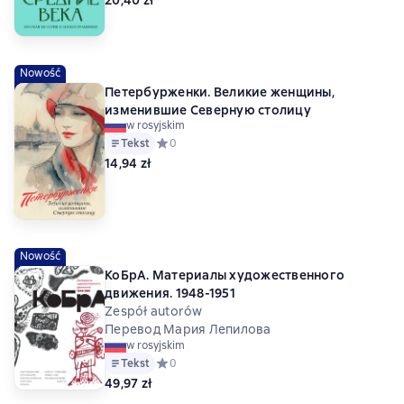
20,40 zł
Nowość
Петербурженки. Великие женщины,
изменившие Северную столицу
w rosyjskim
Tekst
Средний рейтинг 0 на основе 0 оценок
0
14,94 zł
Nowość
КоБрА. Материалы художественного
движения. 1948-1951
Zespół autorów
Перевод Мария Лепилова
w rosyjskim
Tekst
Средний рейтинг 0 на основе 0 оценок
0
49,97 zł