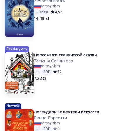
Zespół autorów
w rosyjskim
Tekst
Средний рейтинг 4,5 на основе 2 оценок
4,5
2
14,49 zł
Ekskluzywny
Персонажи славянской сказки
Татьяна Сивчикова
w rosyjskim
Tekst
PDF
PDF
Средний рейтинг 5 на основе 2 оценок
5
2
7,22 zł
Nowość
Легендарные деятели искусств
Ренцо Барсотти
w rosyjskim
Tekst
PDF
PDF
Средний рейтинг 0 на основе 0 оценок
0