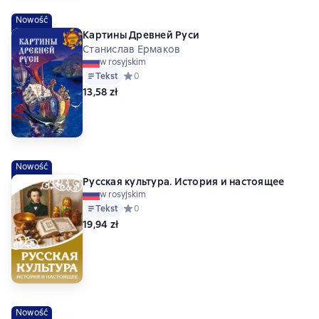
Nowość
Картины Древней Руси
Станислав Ермаков
w rosyjskim
Tekst
Средний рейтинг 0 на основе 0 оценок
0
13,58 zł
Nowość
Русская культура. История и настоящее
w rosyjskim
Tekst
Средний рейтинг 0 на основе 0 оценок
0
19,94 zł
Nowość