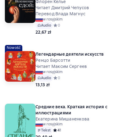
Флорен Келье
Читает Дмитрий Чепусов
Перевод Влада Магнус
w rosyjskim
Audio
Средний рейтинг 0 на основе 0 оценок
0
22,67 zł
Nowość
Легендарные деятели искусств
Ренцо Барсотти
Читает Максим Сергеев
w rosyjskim
Audio
Средний рейтинг 0 на основе 0 оценок
0
13,13 zł
Средние века. Краткая история с
иллюстрациями
Екатерина Мишаненкова
w rosyjskim
Tekst
Средний рейтинг 4 на основе 1 оценок
4
1