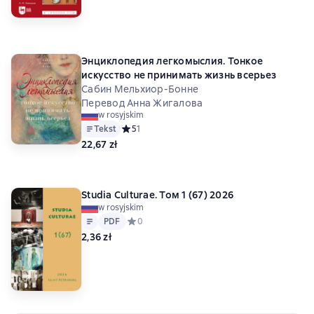
Энциклопедия легкомыслия. Тонкое
искусство не принимать жизнь всерьез
Сабин Мельхиор-Бонне
Перевод Анна Жигалова
w rosyjskim
Tekst
Средний рейтинг 5 на основе 1 оценок
5
1
22,67 zł
Studia Culturae. Том 1 (67) 2026
w rosyjskim
Tekst
PDF
PDF
Средний рейтинг 0 на основе 0 оценок
0
2,36 zł