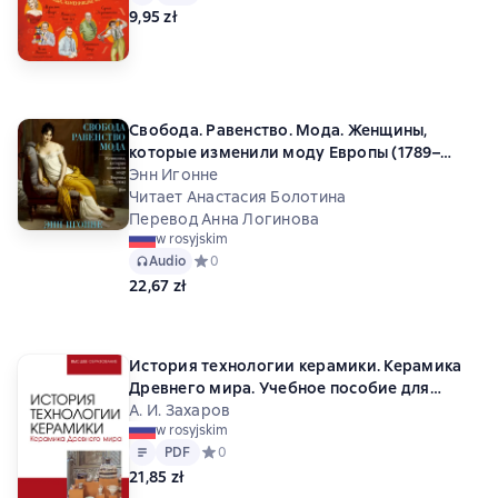
9,95 zł
Свобода. Равенство. Мода. Женщины,
которые изменили моду Европы (1789–
1804)
Энн Игонне
Читает Анастасия Болотина
Перевод Анна Логинова
w rosyjskim
Audio
Средний рейтинг 0 на основе 0 оценок
0
22,67 zł
История технологии керамики. Керамика
Древнего мира. Учебное пособие для
вузов. 3-е издание, стереотипное
А. И. Захаров
w rosyjskim
Tekst
PDF
PDF
Средний рейтинг 0 на основе 0 оценок
0
21,85 zł