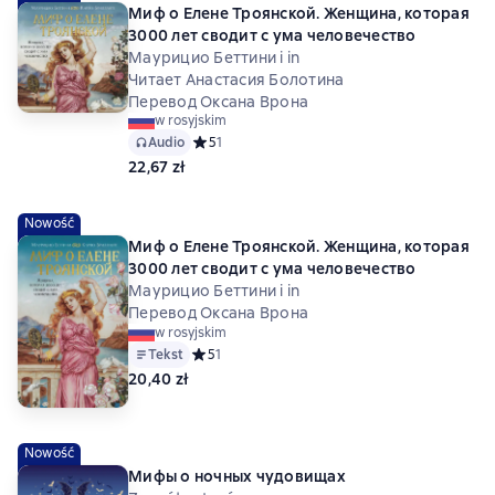
Миф о Елене Троянской. Женщина, которая
3000 лет сводит с ума человечество
Маурицио Беттини i in
Читает Анастасия Болотина
Перевод Оксана Врона
w rosyjskim
Audio
Средний рейтинг 5 на основе 1 оценок
5
1
22,67 zł
Nowość
Миф о Елене Троянской. Женщина, которая
3000 лет сводит с ума человечество
Маурицио Беттини i in
Перевод Оксана Врона
w rosyjskim
Tekst
Средний рейтинг 5 на основе 1 оценок
5
1
20,40 zł
Nowość
Мифы о ночных чудовищах