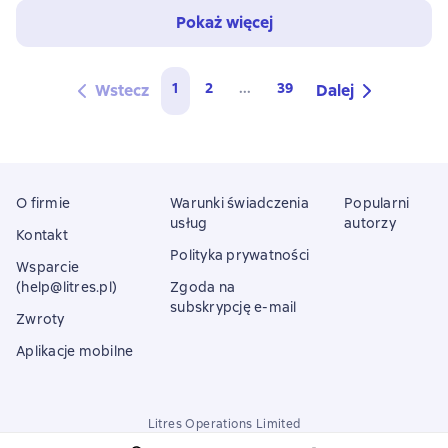
Pokaż więcej
1
2
...
39
Wstecz
Dalej
O firmie
Warunki świadczenia
Popularni
usług
autorzy
Kontakt
Polityka prywatności
Wsparcie
(help@litres.pl)
Zgoda na
subskrypcję e-mail
Zwroty
Aplikacje mobilne
Litres Operations Limited
18 Mallow street co. Limerick, Ireland