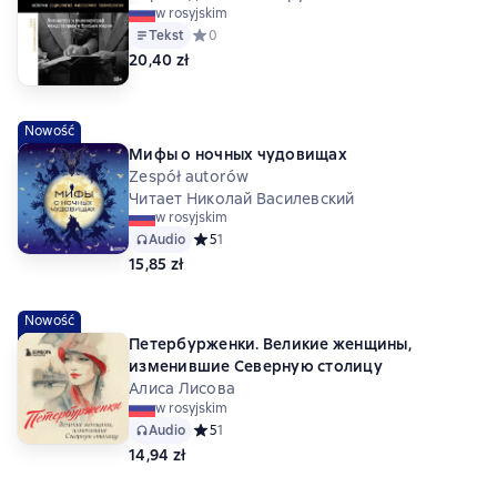
w rosyjskim
Tekst
Средний рейтинг 0 на основе 0 оценок
0
20,40 zł
Nowość
Мифы о ночных чудовищах
Zespół autorów
Читает Николай Василевский
w rosyjskim
Audio
Средний рейтинг 5 на основе 1 оценок
5
1
15,85 zł
Nowość
Петербурженки. Великие женщины,
изменившие Северную столицу
Алиса Лисова
w rosyjskim
Audio
Средний рейтинг 5 на основе 1 оценок
5
1
14,94 zł