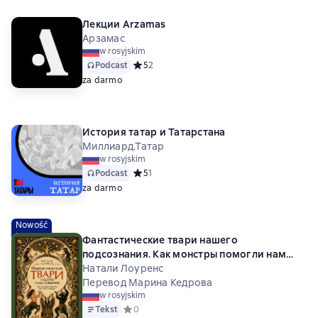
Лекции Arzamas
Арзамас
w rosyjskim
Podcast
Средний рейтинг 5 на основе 2 оценок
5
2
za darmo
История татар и Татарстана
Миллиард.Татар
w rosyjskim
Podcast
Средний рейтинг 5 на основе 1 оценок
5
1
za darmo
Nowość
Фантастические твари нашего
подсознания. Как монстры помогли нам
стать людьми
Натали Лоуренс
Перевод Марина Кедрова
w rosyjskim
Tekst
Средний рейтинг 0 на основе 0 оценок
0