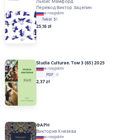
Льюис Мамфорд
Перевод Виктор Зацепин
w rosyjskim
Tekst
Средний рейтинг 5 на основе 1 оценок
5
1
25,16 zł
Studia Culturae. Том 3 (65) 2025
w rosyjskim
Tekst
PDF
PDF
Средний рейтинг 0 на основе 0 оценок
0
2,37 zł
ФАРН
Виктория Князева
w rosyjskim