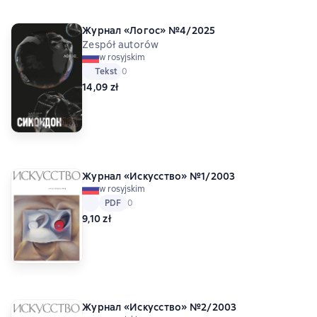
Журнал «Логос» №4/2025
Zespół autorów
w rosyjskim
Tekst
Средний рейтинг 0 на основе 0 оценок
0
14,09 zł
Журнал «Искусство» №1/2003
w rosyjskim
Tekst
PDF
PDF
Средний рейтинг 0 на основе 0 оценок
0
9,10 zł
Журнал «Искусство» №2/2003