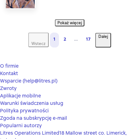
Pokaż więcej
Dalej
1
2
...
17
Wstecz
O firmie
Kontakt
Wsparcie (help@litres.pl)
Zwroty
Aplikacje mobilne
Warunki świadczenia usług
Polityka prywatności
Zgoda na subskrypcję e-mail
Popularni autorzy
Litres Operations Limited
18 Mallow street co. Limerick,