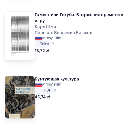
Гамлет или Гекуба. Вторжение времени в
игру
Карл Шмитт
Перевод Владимир Башков
w rosyjskim
Tekst
Средний рейтинг 0 на основе 0 оценок
0
13,72 zł
Бунтующая культура
w rosyjskim
Tekst
PDF
PDF
Средний рейтинг 0 на основе 0 оценок
0
45,74 zł