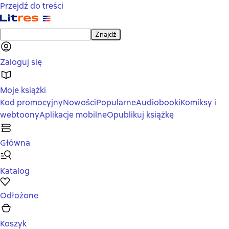
Przejdź do treści
Znajdź
Zaloguj się
Moje książki
Kod promocyjny
Nowości
Popularne
Audiobooki
Komiksy i
webtoony
Aplikacje mobilne
Opublikuj książkę
Główna
Katalog
Odłożone
Koszyk