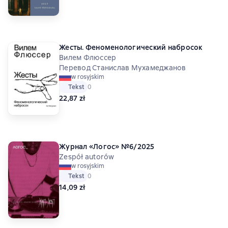
Жесты. Феноменологический набросок
Вилем Флюссер
Перевод Станислав Мухамеджанов
w rosyjskim
Tekst
Средний рейтинг 0 на основе 0 оценок
0
22,87 zł
Журнал «Логос» №6/2025
Zespół autorów
w rosyjskim
Tekst
Средний рейтинг 0 на основе 0 оценок
0
14,09 zł