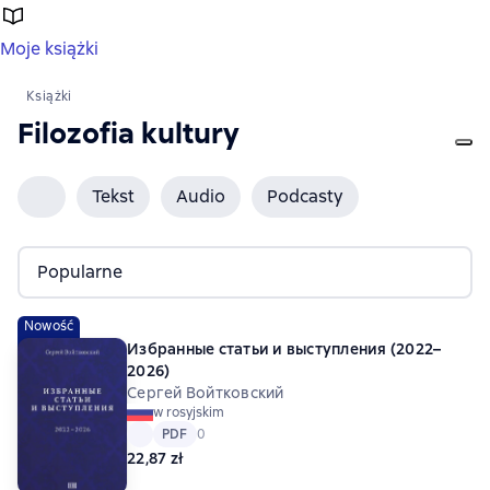
Moje książki
Książki
Filozofia kultury
Tekst
Audio
Podcasty
Popularne
Nowość
Избранные статьи и выступления (2022–
2026)
Сергей Войтковский
w rosyjskim
Tekst
PDF
PDF
Средний рейтинг 0 на основе 0 оценок
0
22,87 zł