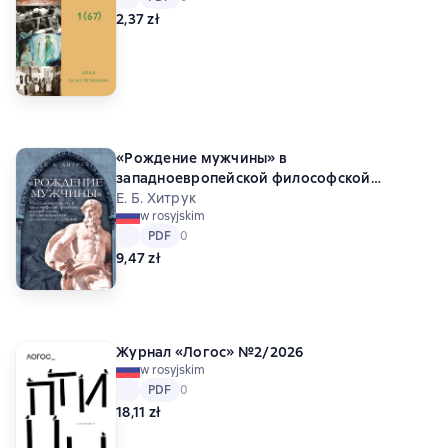
2,37 zł
«Рождение мужчины» в
западноевропейской философской
традиции. Эссенциализм,
Е. Б. Хитрук
w rosyjskim
антиэссенциализм и отцовская революция
Tekst
PDF
PDF
Средний рейтинг 0 на основе 0 оценок
0
9,47 zł
Журнал «Логос» №2/2026
w rosyjskim
Tekst
PDF
PDF
Средний рейтинг 0 на основе 0 оценок
0
18,11 zł