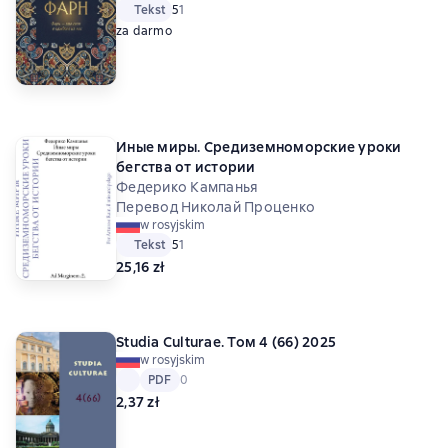
Tekst
Средний рейтинг 5 на основе 1 оценок
5
1
za darmo
Иные миры. Средиземноморские уроки
бегства от истории
Федерико Кампанья
Перевод Николай Проценко
w rosyjskim
Tekst
Средний рейтинг 5 на основе 1 оценок
5
1
25,16 zł
Studia Culturae. Том 4 (66) 2025
w rosyjskim
Tekst
PDF
PDF
Средний рейтинг 0 на основе 0 оценок
0
2,37 zł