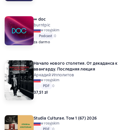
∞ doc
burntpic
w rosyjskim
Podcast
Средний рейтинг 0 на основе 0 оценок
0
za darmo
Начало нового столетия. От декаданса к
авангарду. Последняя лекция
Аркадий Ипполитов
w rosyjskim
Tekst
PDF
PDF
Средний рейтинг 0 на основе 0 оценок
0
37,51 zł
Studia Culturae. Том 1 (67) 2026
w rosyjskim
Tekst
PDF
PDF
Средний рейтинг 0 на основе 0 оценок
0