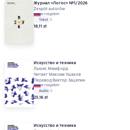
Журнал «Логос» №1/2026
Zespół autorów
w rosyjskim
Tekst
Средний рейтинг 0 на основе 0 оценок
0
18,11 zł
Искусство и техника
Льюис Мамфорд
Читает Максим Ушаков
Перевод Виктор Зацепин
w rosyjskim
Audio
Средний рейтинг 0 на основе 0 оценок
0
25,16 zł
Искусство и техника