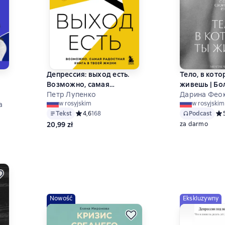
Депрессия: выход есть.
Тело, в кот
Возможно, самая
живешь | Бо
радостная книга в твоей
Петр Лупенко
психология
Дарина Фео
w rosyjskim
w rosyjskim
ии
а
жизни
Tekst
Средний рейтинг 4,6 на основе 168 оценок
4,6
168
Podcast
Сре
8 на основе 451 оценок
20,99 zł
za darmo
Nowość
Ekskluzywny