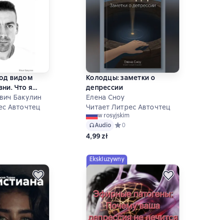
под видом
Колодцы: заметки о
ни. Что я
депрессии
ять лет
вич Бакулин
Елена Сноу
 шесть лет
ес Авточтец
Читает Литрес Авточтец
w rosyjskim
ий рейтинг 0 на основе 0 оценок
Audio
Средний рейтинг 0 на основе 0 оце
0
4,99 zł
Ekskluzywny