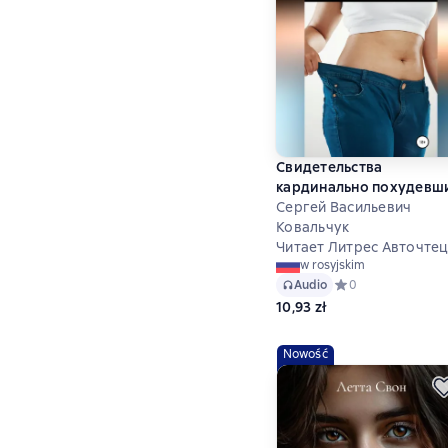
Свидетельства
кардинально похудевш
Сергей Васильевич
Ковальчук
Читает Литрес Авточте
w rosyjskim
Audio
Средний рейтинг 0
0
10,93 zł
Nowość