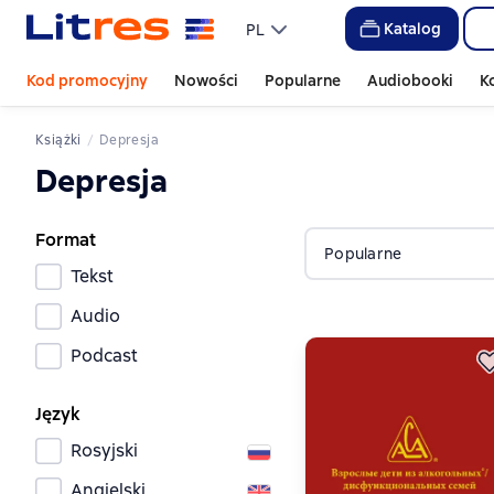
Katalog
PL
Kod promocyjny
Nowości
Popularne
Audiobooki
K
Książki
Depresja
Depresja
Format
Popularne
Tekst
Audio
Podcast
Język
Rosyjski
Angielski