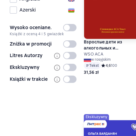
Azerski
Wysoko oceniane.
Nie
Książki z oceną 4 i 5 gwiazdek
wybrany
Взрослые дети из
Zniżka w promocji
Nie
алкогольных и
wybrany
дисфункциональных
WSO ACA
Litres Autorzy
Nie
w rosyjskim
семей
wybrany
Tekst
Средний рейтинг 4,
4,6
100
Ekskluzywny
Nie
31,56 zł
wybrany
Książki w trakcie
Nie
wybrany
Ekskluzywny