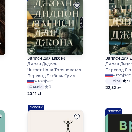
Записи для Джона
Записи для 
Джоан Дидион
Джоан Диди
Читает Нона Трояновская
Перевод Лю
инг 0 на основе 0 оценок
w rosyjskim
Перевод Любовь Сумм
Tekst
Средн
5
1
w rosyjskim
Audio
Средний рейтинг 0 на основе 0 оценок
0
22,82 zł
25,11 zł
Nowość
Nowość