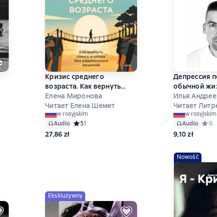
Кризис среднего
Депрессия 
возраста. Как вернуть
обычной жиз
смысл и опору без
Елена Миронова
понял за дес
Илья Андрее
инг 5 на основе 10 оценок
радикальных решений
Читает Елена Шемет
депрессии и
Читает Литр
w rosyjskim
w rosyjskim
терапии
Audio
Средний рейтинг 5 на основе 1 оценок
5
1
Audio
Средн
0
27,86 zł
9,10 zł
Nowość
Ekskluzywny