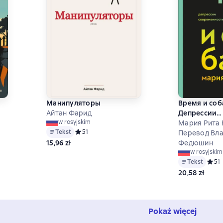
Манипуляторы
Время и соб
Айтан Фарид
Депрессии
w rosyjskim
современно
Мария Рита 
Tekst
Средний рейтинг 5 на основе 1 оценок
5
1
Перевод Вл
 на основе 0 оценок
15,96 zł
Федюшин
w rosyjskim
Tekst
Средн
5
1
20,58 zł
Pokaż więcej