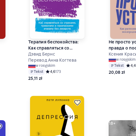
Терапия беспокойства:
Не просто у
Как справляться со
правда о п
страхами, тревогами и
Дэвид Бернс
депрессии
Ксения Крас
w rosyjskim
паническими атаками без
Перевод Анна Когтева
6 на основе 100 оценок
Tekst
Средн
4,4
w rosyjskim
лекарств
Tekst
Средний рейтинг 4,6 на основе 173 оценок
4,6
173
20,08 zł
25,11 zł
18+