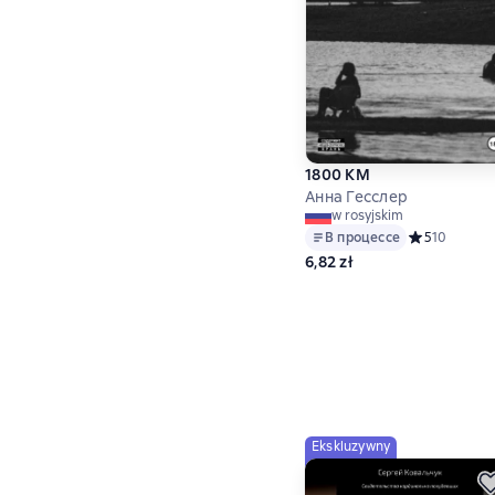
1800 КМ
Анна Гесслер
w rosyjskim
В процессе
Средний рейт
5
10
6,82 zł
Ekskluzywny