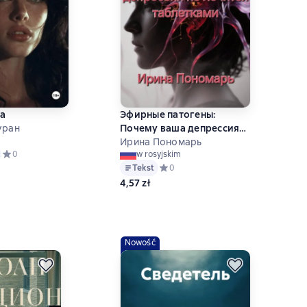
на
Эфирные патогены:
уран
Почему ваша депрессия
не лечится таблетками
Ирина Пономарь
Средний рейтинг 0 на основе 0 оценок
0
w rosyjskim
Tekst
Средний рейтинг 0 на основе 0 оце
0
4,57 zł
Nowość