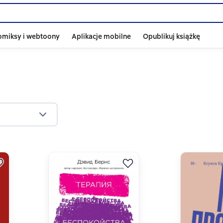
omiksy i webtoony
Aplikacje mobilne
Opublikuj książkę