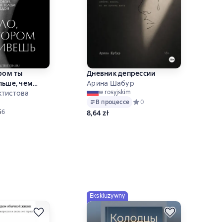
ором ты
Дневник депрессии
льше, чем
Арина Шабур
w rosyjskim
ктистова
В процессе
Средний рейтинг 0 на основе
0
дний рейтинг 5 на основе 6 оценок
5
6
8,64 zł
Ekskluzywny