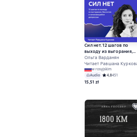
Сил нет. 12 шагов по
выходу из выгорания,
бессилия и
Ольга Варданян
начинающейся депресс
Читает Равшана Курков
w rosyjskim
Audio
Средний рейтинг 4,
4,8
451
15,51 zł