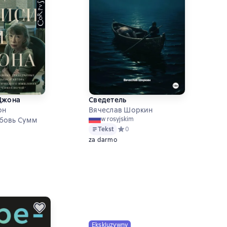
Джона
Сведетель
он
Вячеслав Шоркин
w rosyjskim
бовь Сумм
Tekst
Средний рейтинг 0 на основе 0 оце
0
ий рейтинг 5 на основе 1 оценок
za darmo
Ekskluzywny