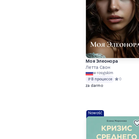
Моя Элеонора
Летта Свон
w rosyjskim
В процессе
Средний рейт
0
za darmo
Nowość