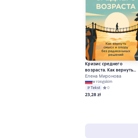
Кризис среднего
возраста. Как вернуть
смысл и опору без
Елена Миронова
w rosyjskim
радикальных решений
Tekst
Средний рейтинг 0
0
23,28 zł