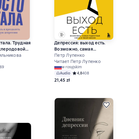
стала. Трудная
Депрессия: выход есть.
ослеродовой
Возможно, самая
ильникова
радостная книга в твоей
Петр Лупенко
жизни
Читает Петр Лупенко
ий рейтинг 4,4 на основе 69 оценок
69
w rosyjskim
Audio
Средний рейтинг 4,8 на основе 408
4,8
408
21,45 zł