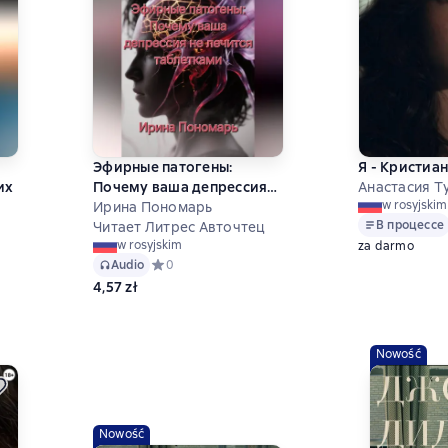
Эфирные патогены:
Я - Кристиа
их
Почему ваша депрессия
Анастасия Т
w rosyjskim
не лечится таблетками
Ирина Пономарь
В процессе
Читает Литрес Авточтец
w rosyjskim
za darmo
ц
Audio
Средний рейтинг 0 на основе 0 оценок
0
 на основе 0 оценок
4,57 zł
Nowość
Nowość