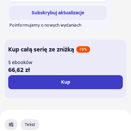
Subskrybuj aktualizacje
Poinformujemy o nowych wydaniach
Kup całą serię ze zniżką
-15%
5 ebooków
66,62 zł
Kup
Tekst