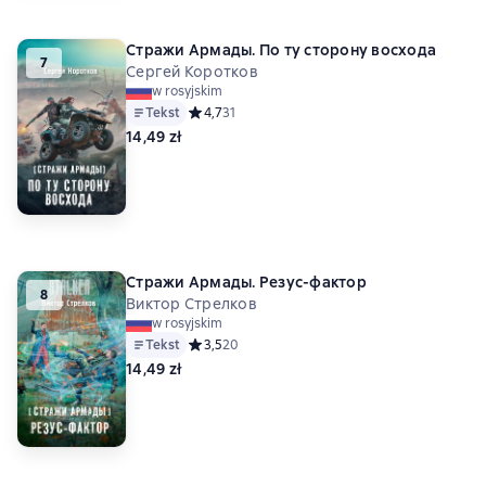
Стражи Армады. По ту сторону восхода
7
Сергей Коротков
w rosyjskim
Tekst
Средний рейтинг 4,7 на основе 31 оценок
4,7
31
14,49 zł
Стражи Армады. Резус-фактор
8
Виктор Стрелков
w rosyjskim
Tekst
Средний рейтинг 3,5 на основе 20 оценок
3,5
20
14,49 zł