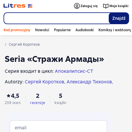
Zaloguj się
Moje książki
Znajdź
Kod promocyjny
Nowości
Popularne
Audiobooki
Komiksy i webtoony
Сергей Коротков
Seria «Стражи Армады»
Серия входит в цикл:
Апокалипсис-СТ
Autorzy:
Сергей Коротков
Александр Тихонов
Виктор Стрелков
Владимир Андрейченко
4,5
2
5
Роман Приходько
Тим Волков
239 ocen
recenzje
książki
email