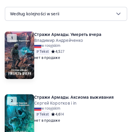
Według kolejności w serii
Стражи Армады. Умереть вчера
1
Владимир Андрейченко
w rosyjskim
Tekst
Средний рейтинг 4,5 на основе 27 оценок
4,5
27
нет в продаже
Стражи Армады. Аксиома выживания
2
Сергей Коротков i in
w rosyjskim
Tekst
Средний рейтинг 4,6 на основе 14 оценок
4,6
14
нет в продаже