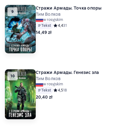
Стражи Армады. Точка опоры
9
Тим Волков
w rosyjskim
Tekst
Средний рейтинг 4,4 на основе 31 оценок
4,4
31
14,49 zł
Стражи Армады. Генезис зла
10
Тим Волков
w rosyjskim
Tekst
Средний рейтинг 4,5 на основе 18 оценок
4,5
18
20,40 zł