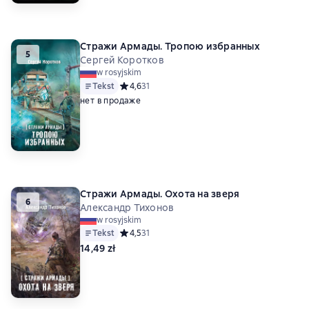
Стражи Армады. Тропою избранных
5
Сергей Коротков
w rosyjskim
Tekst
Средний рейтинг 4,6 на основе 31 оценок
4,6
31
нет в продаже
Стражи Армады. Охота на зверя
6
Александр Тихонов
w rosyjskim
Tekst
Средний рейтинг 4,5 на основе 31 оценок
4,5
31
14,49 zł