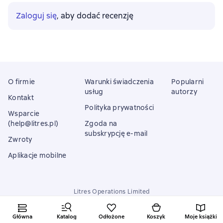
Zaloguj się
, aby dodać recenzję
O firmie
Warunki świadczenia
Popularni
usług
autorzy
Kontakt
Polityka prywatności
Wsparcie
(help@litres.pl)
Zgoda na
subskrypcję e-mail
Zwroty
Aplikacje mobilne
Litres Operations Limited
18 Mallow street co. Limerick, Ireland
Główna
Katalog
Odłożone
Koszyk
Moje książki