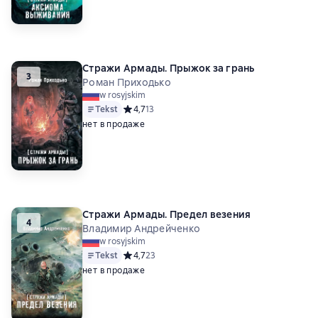
Стражи Армады. Прыжок за грань
3
Роман Приходько
w rosyjskim
Tekst
Средний рейтинг 4,7 на основе 13 оценок
4,7
13
нет в продаже
Стражи Армады. Предел везения
4
Владимир Андрейченко
w rosyjskim
Tekst
Средний рейтинг 4,7 на основе 23 оценок
4,7
23
нет в продаже