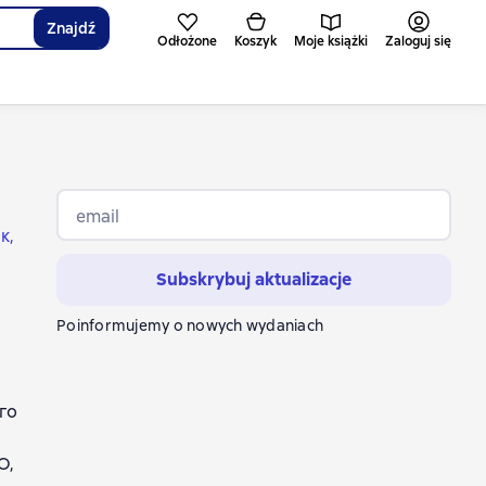
Znajdź
Odłożone
Koszyk
Moje książki
Zaloguj się
email
к
Subskrybuj aktualizacje
Poinformujemy o nowych wydaniach
го
Ю,