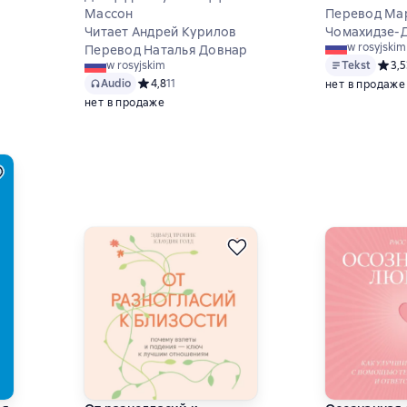
Массон
которые у на
Перевод Ма
Читает Андрей Курилов
Прорывы, к
Чомахидзе-
w rosyjskim
Перевод Наталья Довнар
нужны
9 на основе 29 оценок
Tekst
Средн
3,5
w rosyjskim
Audio
Средний рейтинг 4,8 на основе 11 оценок
4,8
11
нет в продаже
нет в продаже