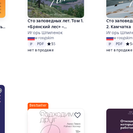
Сто заповедных лет. Том 1.
Сто заповед
ь
«Брянский лес» –
2. Камчатка
нь
Владивосток: южный путь
Игорь Шпиленок
Игорь Шпил
w rosyjskim
w rosyjskim
Tekst
PDF
Tekst
PDF
PDF
Средний рейтинг 5 на основе 5 оценок
5
5
PDF
Сред
5
нет в продаже
нет в продаже
7 на основе 117 оценок
Bestseller