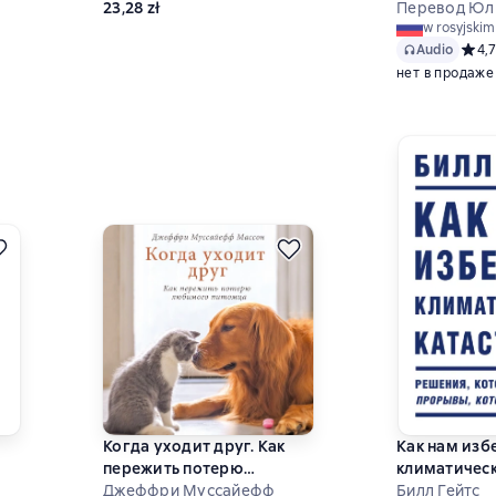
23,28 zł
Перевод Юл
3 на основе 18 оценок
w rosyjskim
Audio
Средн
4,7
нет в продаже
Когда уходит друг. Как
Как нам изб
пережить потерю
климатичес
любимого питомца
Джеффри Муссайефф
катастрофы.
Билл Гейтс