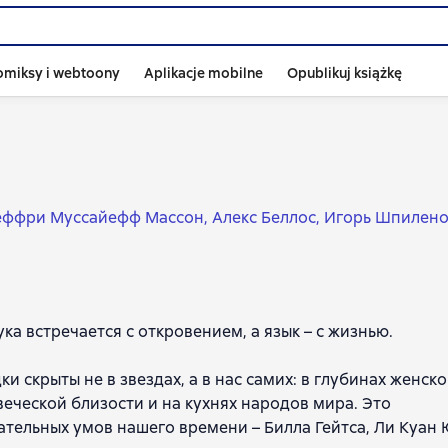
omiksy i webtoony
Aplikacje mobilne
Opublikuj książkę
ффри Муссайефф Массон
Алекс Беллос
Игорь Шпилено
онсон
Эмили Нагоски
Белинда Ласкомб
Сесили Вонг
двард Троник
Анастасия Шадрина
Рэйчел Гросс
ка встречается с откровением, а язык – с жизнью.
 скрыты не в звездах, а в нас самих: в глубинах женско
веческой близости и на кухнях народов мира. Это
тельных умов нашего времени – Билла Гейтса, Ли Куан 