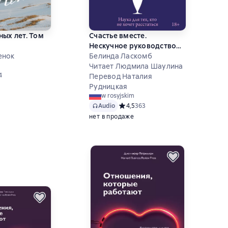
ных лет. Том
Счастье вместе.
Нескучное руководство
енок
по семейной жизни
Белинда Ласкомб
Читает Людмила Шаулина
ний рейтинг 5 на основе 4 оценок
4
Перевод Наталия
Рудницкая
w rosyjskim
Audio
Средний рейтинг 4,5 на основе 363
4,5
363
нет в продаже