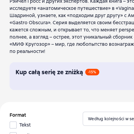
Рэйчел Гросс и других экспертов. Каждая книга – э
исследуете «анатомическое путешествие» в «Vagina
Шадриной, узнаете, как «подходим друг другу» с А
«Gastro Obscura». Серия выделяется своим бесстраши
кажется сложным, и открывает то, что меняет perspe
полнее, а взгляд – острее, этот уникальный сборни
«МИФ Кругозор» – мир, где любопытство вознаграж
по реальности!
Kup całą serię ze zniżką
-15%
Format
Według kolejności w ser
Tekst