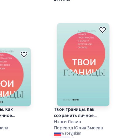
ы. Как
Твои границы. Как
ичное
сохранить личное
о и обрести
пространство и обрести
Нэнси Левин
 свободу
мила
внутреннюю свободу
Перевод Юлия Змеева
w rosyjskim