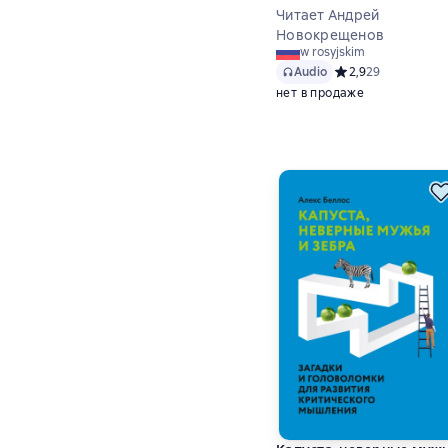
которые у нас есть.
Читает Андрей
Прорывы, которые нам
Новокрещенов
w rosyjskim
нужны
Audio
Средний рейтинг 2,
2,9
29
нет в продаже