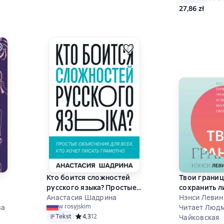
27,86 zł
Кто боится сложностей
Твои границ
русского языка? Простые
сохранить л
му
объяснения для всех, кто
Анастасия Шадрина
пространств
Нэнси Левин
w rosyjskim
ва
хочет писать грамотно
внутреннюю
Читает Люд
Tekst
Средний рейтинг 4,3 на основе 12 оценок
4,3
12
Чайковская