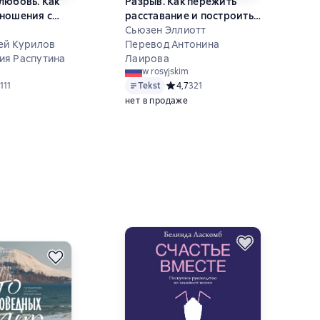
любовь. Как
Разрыв. Как пережить
ношения с
расставание и построить
рапии
новую счастливую жизнь
Сьюзен Эллиотт
ей Курилов
Перевод Антонина
ости
ия Распутина
Лаирова
w rosyjskim
ий рейтинг 4,8 на основе 111 оценок
111
Tekst
Средний рейтинг 4,7 на основе 321 
4,7
321
нет в продаже