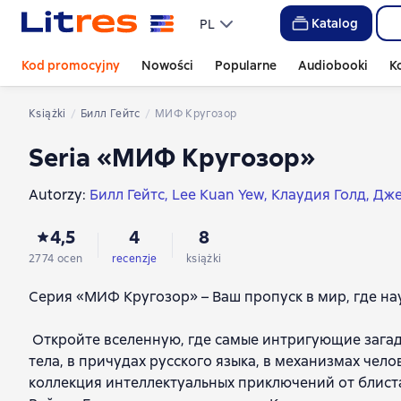
Katalog
PL
Kod promocyjny
Nowości
Popularne
Audiobooki
K
Książki
Билл Гейтс
МИФ Кругозор
Seria «МИФ Кругозор»
Autorzy:
Билл Гейтс
Lee Kuan Yew
Клаудия Голд
Дже
Сьюзен Эллиотт
Нэнси Левин
Расс Хэррис
Сью Дж
4,5
4
8
Amir Levine
Rachel Heller
Дженнифер Петрильери
Э
Сергей Антонов
2774 ocen
recenzje
książki
Серия «МИФ Кругозор» – Ваш пропуск в мир, где нау
Откройте вселенную, где самые интригующие загадки
тела, в причудах русского языка, в механизмах чело
коллекция интеллектуальных приключений от блиста