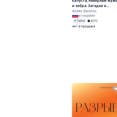
Капуста, неверные муж
и зебра. Загадки и
головоломки для
Алекс Беллос
w rosyjskim
развития критического
Tekst
Средний рейтинг 4,
4,1
10
мышления
нет в продаже