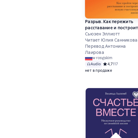
Разрыв. Как пережить
расставание и построит
новую счастливую жиз
Сьюзен Эллиотт
Читает Юлия Санникова
Перевод Антонина
Лаирова
w rosyjskim
Audio
Средний рейтинг 4,
4,7
117
нет в продаже