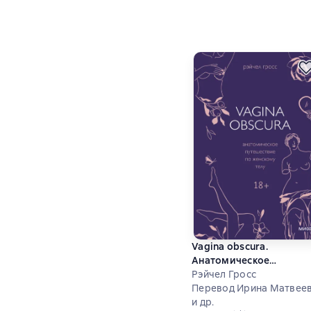
Vagina obscura.
Анатомическое
путешествие по женско
Рэйчел Гросс
телу
Перевод Ирина Матвее
и др.