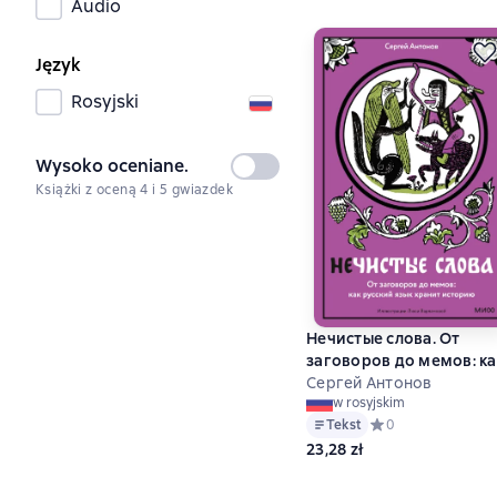
Audio
Język
Rosyjski
Wysoko oceniane.
Nie
Książki z oceną 4 i 5 gwiazdek
wybrany
Нечистые слова. От
заговоров до мемов: ка
русский язык хранит
Сергей Антонов
w rosyjskim
историю
Tekst
Средний рейтинг 0
0
23,28 zł