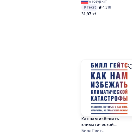
w rosyjskim
Tekst
Средний рейтинг 4,
4,3
18
31,97 zł
Как нам избежать
климатической
катастрофы. Решения,
Билл Гейтс