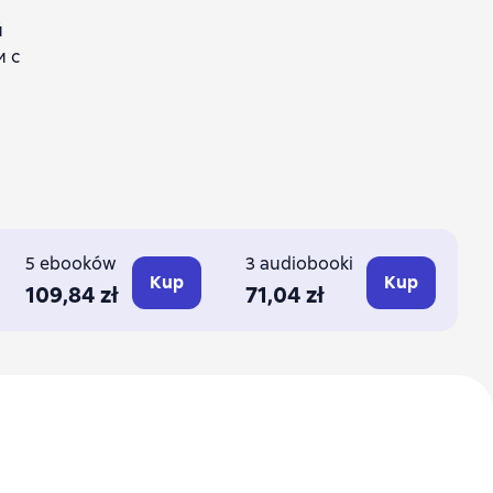
й
и с
5 ebooków
3 audiobooki
Kup
Kup
109,84 zł
71,04 zł