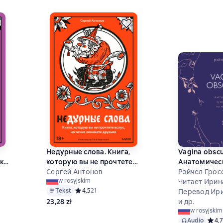
Недурные слова. Книга,
Vagina obscu
к
которую вы не прочтете
Анатомичес
вслух, но точно покажете
Сергей Антонов
путешествие
Рэйчел Грос
w rosyjskim
друзьям
телу
Читает Ирин
 на основе 0 оценок
Tekst
Средний рейтинг 4,5 на основе 21 оценок
4,5
21
Перевод Ир
23,28 zł
и др.
w rosyjskim
Audio
Средн
4,7