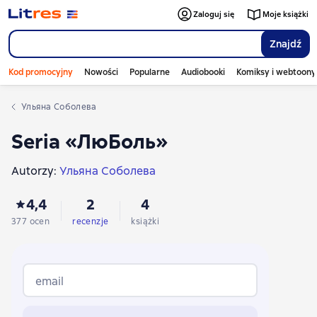
Zaloguj się
Moje książki
Znajdź
Kod promocyjny
Nowości
Popularne
Audiobooki
Komiksy i webtoony
Ульяна Соболева
Seria «ЛюБоль»
Autorzy:
Ульяна Соболева
4,4
2
4
377 ocen
recenzje
książki
email