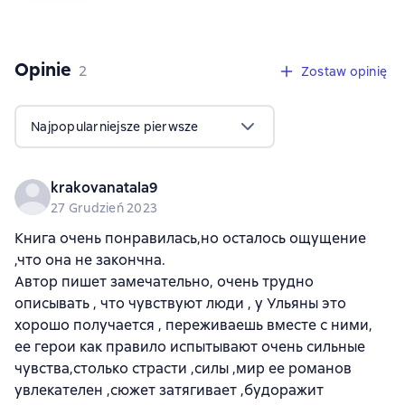
Opinie
,
2 opinie
2
Zostaw opinię
Najpopularniejsze pierwsze
krakovanatala9
27 Grudzień 2023
Книга очень понравилась,но осталось ощущение
,что она не закончна.
Автор пишет замечательно, очень трудно
описывать , что чувствуют люди , у Ульяны это
хорошо получается , переживаешь вместе с ними,
ее герои как правило испытывают очень сильные
чувства,столько страсти ,силы ,мир ее романов
увлекателен ,сюжет затягивает ,будоражит