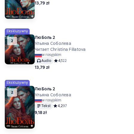
13,79 zł
Ekskluzywny
18+
ЛюБоль 2
2
Ульяна Соболева
Читает Christina Fillatova
w rosyjskim
Audio
Средний рейтинг 4,1 на основе 22 оценок
4,1
22
13,79 zł
Ekskluzywny
18+
ЛюБоль 2
2
Ульяна Соболева
w rosyjskim
Tekst
Средний рейтинг 4,2 на основе 97 оценок
4,2
97
9,18 zł