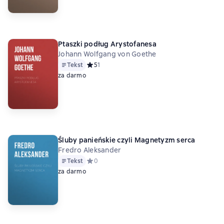
Ptaszki podług Arystofanesa
Johann Wolfgang von Goethe
Tekst
Средний рейтинг 5 на основе 1 оценок
5
1
za darmo
Śluby panieńskie czyli Magnetyzm serca
Fredro Aleksander
Tekst
Средний рейтинг 0 на основе 0 оценок
0
za darmo