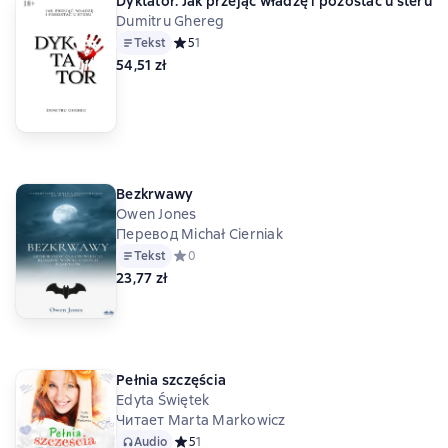
Dyktator. Jak przejąć władzę i pozostać u steru
Dumitru Ghereg
Tekst
Средний рейтинг 5 на основе 1 оценок
5
1
54,51 zł
Bezkrwawy
Owen Jones
Перевод Michał Cierniak
Tekst
Средний рейтинг 0 на основе 0 оценок
0
23,77 zł
Pełnia szczęścia
Edyta Świętek
Читает Marta Markowicz
Audio
Средний рейтинг 5 на основе 1 оценок
5
1