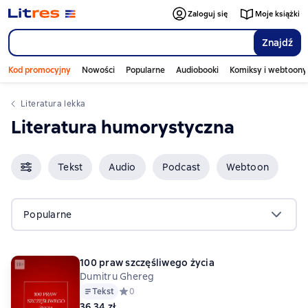
Zaloguj się
Moje książki
Znajdź
Kod promocyjny
Nowości
Popularne
Audiobooki
Komiksy i webtoony
literatura lekka
literatura humorystyczna
Tekst
Audio
Podcast
Webtoon
Popularne
100 praw szczęśliwego życia
Dumitru Ghereg
Tekst
Средний рейтинг 0 на основе 0 оценок
0
36,34 zł