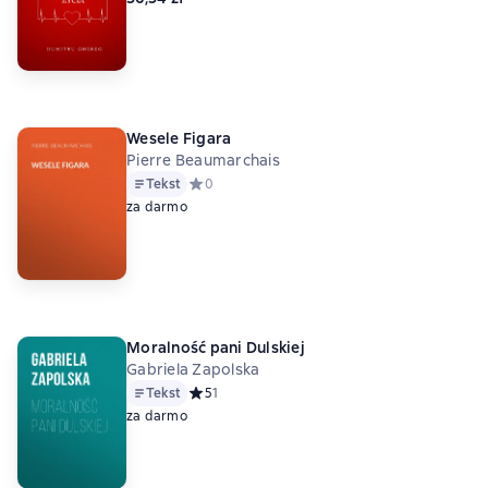
Wesele Figara
Pierre Beaumarchais
Tekst
Средний рейтинг 0 на основе 0 оценок
0
za darmo
Moralność pani Dulskiej
Gabriela Zapolska
Tekst
Средний рейтинг 5 на основе 1 оценок
5
1
za darmo