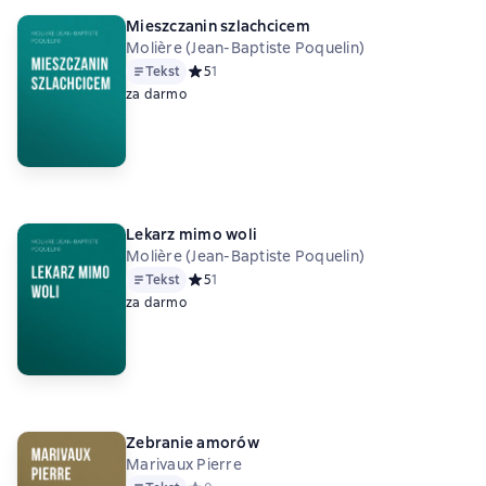
Mieszczanin szlachcicem
Molière (Jean-Baptiste Poquelin)
Tekst
Средний рейтинг 5 на основе 1 оценок
5
1
za darmo
Lekarz mimo woli
Molière (Jean-Baptiste Poquelin)
Tekst
Средний рейтинг 5 на основе 1 оценок
5
1
za darmo
Zebranie amorów
Marivaux Pierre