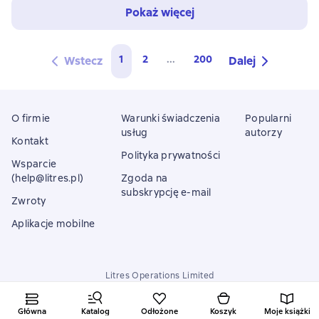
Pokaż więcej
1
2
...
200
Wstecz
Dalej
O firmie
Warunki świadczenia
Popularni
usług
autorzy
Kontakt
Polityka prywatności
Wsparcie
(help@litres.pl)
Zgoda na
subskrypcję e-mail
Zwroty
Aplikacje mobilne
Litres Operations Limited
18 Mallow street co. Limerick, Ireland
Główna
Katalog
Odłożone
Koszyk
Moje książki