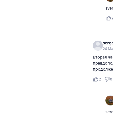
sve
serg
26 Ma
Вторая ча
правдопод
продолжен
2
0
ser