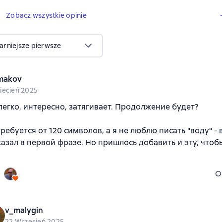
5 opinie
Zobacz wszystkie opinie
arniejsze pierwsze
makov
iecień 2025
легко, интересно, затягивает. Продолжение будет?
требуется от 120 символов, а я не люблю писать "воду" - 
сказал в первой фразе. Но пришлось добавить и эту, чтоб
O
v_malygin
22 Wrzesień 2025