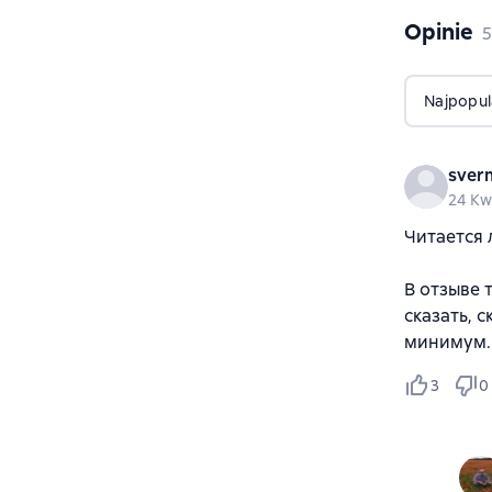
Opinie
,
5
Najpopul
sver
24 Kw
Читается 
В отзыве 
сказать, 
минимум.
3
0