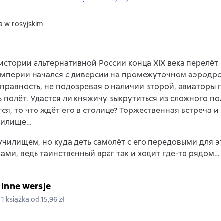
a w rosyjskim
e
истории альтернативной России конца XIX века перелёт 
Империи начался с диверсии на промежуточном аэродро
правность, не подозревая о наличии второй, авиаторы
 полёт. Удастся ли княжичу выкрутиться из сложного п
тся, то что ждёт его в столице? Торжественная встреча и
училище…
чилищем, но куда деть самолёт с его передовыми для 
ами, ведь таинственный враг так и ходит где-то рядом…
Inne wersje
1 książka od 15,96 zł