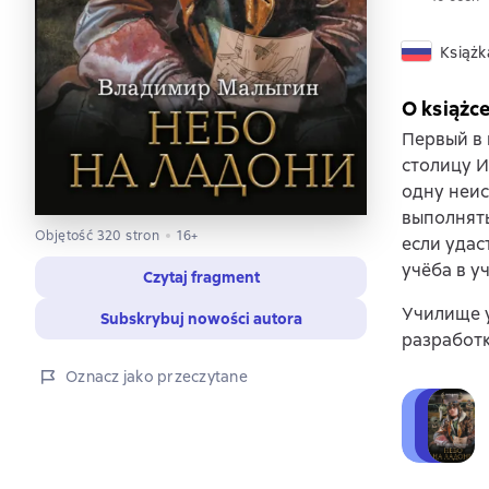
Książk
O książc
Первый в 
столицу 
одну неис
выполнять
Objętość 320 stron
16+
если удас
учёба в 
Czytaj fragment
Училище у
Subskrybuj nowości autora
разработк
Oznacz jako przeczytane