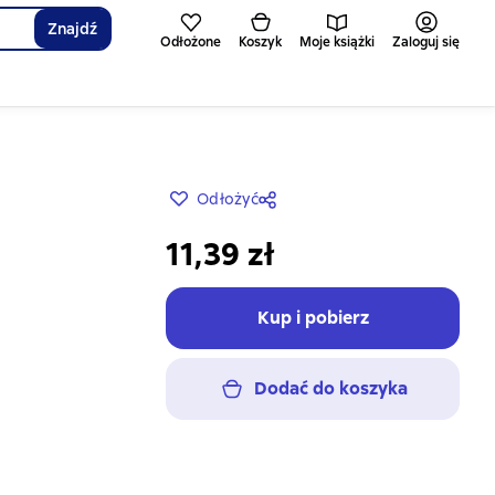
Znajdź
Odłożone
Koszyk
Moje książki
Zaloguj się
Odłożyć
11,39 zł
Kup i pobierz
Dodać do koszyka