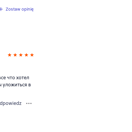
Zostaw opinię
все что хотел
ы уложиться в
dpowiedz