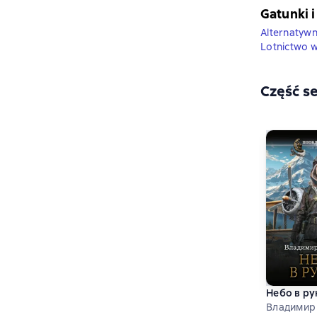
Gatunki i
Alternatywn
Lotnictwo 
Część se
Небо в ру
Владимир