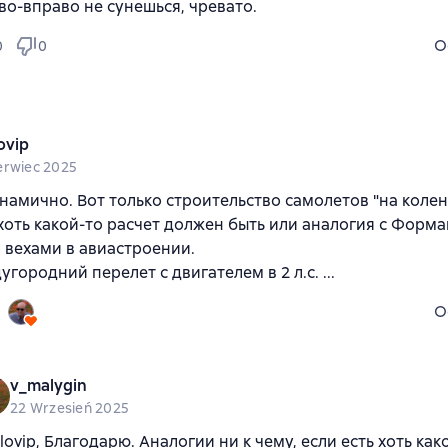
во-вправо не сунешься, чревато.
O
0
0
ovip
erwiec 2025
намично. Вот только строительство самолетов "на коле
хоть какой-то расчет должен быть или аналогия с Форма
 вехами в авиастроении.
городний перелет с двигателем в 2 л.с. ...
O
v_malygin
22 Wrzesień 2025
ulovip, Благодарю. Аналогии ни к чему, если есть хоть ка