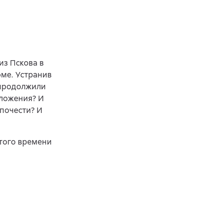
из Пскова в
ме. Устранив
 продолжили
оложения? И
 почести? И
этого времени