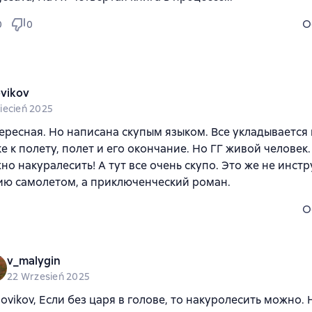
O
0
0
vikov
iecień 2025
ересная. Но написана скупым языком. Все укладывается 
е к полету, полет и его окончание. Но ГГ живой человек.
но накуралесить! А тут все очень скупо. Это же не инст
ию самолетом, а приключенческий роман.
O
v_malygin
22 Wrzesień 2025
ovikov, Если без царя в голове, то накуролесить можно. 