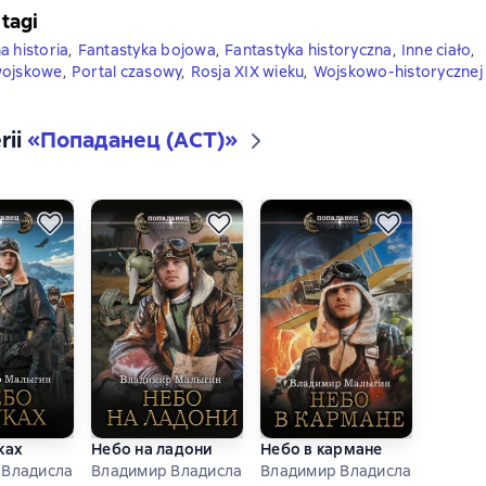
 tagi
a historia
,
Fantastyka bojowa
,
Fantastyka historyczna
,
Inne ciało
,
wojskowe
,
Portal czasowy
,
Rosja XIX wieku
,
Wojskowo-historycznej f
rii
«
Попаданец (АСТ)
»
ках
Небо на ладони
Небо в кармане
 Владиславович Малыгин
Владимир Владиславович Малыгин
Владимир Владиславович Ма