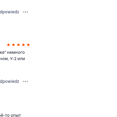
dpowiedz
нке" немного
ном, У-2 или
dpowiedz
кой-то опыт