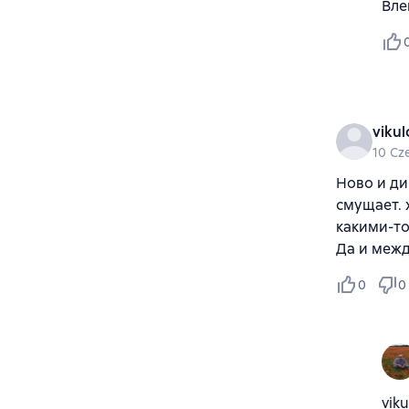
Вле
vikul
10 Cz
Ново и ди
смущает. 
какими-то
Да и между
0
0
vik