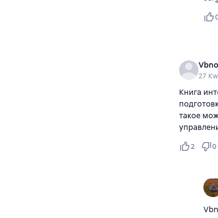
Vbno
27 Kw
Книга инт
подготовк
такое мож
управлен
2
0
Vbn