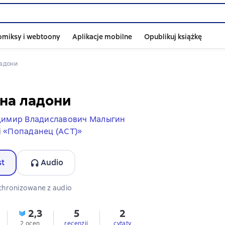
omiksy i webtoony
Aplikacje mobilne
Opublikuj książkę
ладони
на ладони
димир Владиславович Малыгин
i
«Попаданец (АСТ)»
st
Audio
 audio dostępny
chronizowane z audio
2,3
5
2
2 ocen
recenzji
cytaty