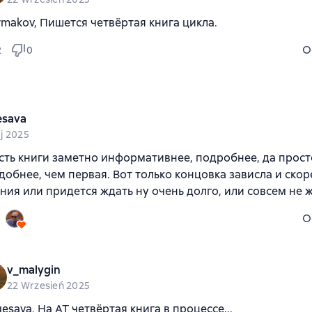
rmakov, Пишется четвёртая книга цикла.
O
2
0
esava
j 2025
сть книги заметно информативнее, подробнее, да прост
обнее, чем первая. Вот только концовка зависла и скор
ия или придется ждать ну очень долго, или совсем не ж
O
v_malygin
22 Wrzesień 2025
gesava, На АТ четвёртая книга в процессе...