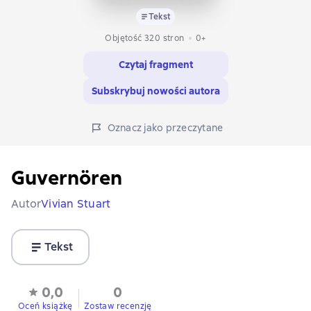
Tekst
Objętość 320 stron
0+
Czytaj fragment
Subskrybuj nowości autora
Oznacz jako przeczytane
Guvernören
Autor
Vivian Stuart
Tekst
0,0
0
Oceń książkę
Zostaw recenzję