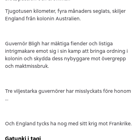
Tjugotusen kilometer, fyra månaders seglats, skiljer
England från kolonin Australien.
Guvernör Bligh har mäktiga fiender och listiga
intrigmakare emot sig i sin kamp att bringa ordning i
kolonin och skydda dess nybyggare mot övergrepp
och maktmissbruk.
Tre viljestarka guvernörer har misslyckats före honom
…
Och England tycks ha nog med sitt krig mot Frankrike.
Gatunki i tagi