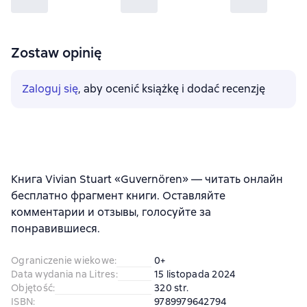
Zostaw opinię
Zaloguj się
, aby ocenić książkę i dodać recenzję
Книга Vivian Stuart «Guvernören» — читать онлайн
бесплатно фрагмент книги. Оставляйте
комментарии и отзывы, голосуйте за
понравившиеся.
Ograniczenie wiekowe
:
0+
Data wydania na Litres
:
15 listopada 2024
Objętość
:
320 str.
ISBN
:
9789979642794