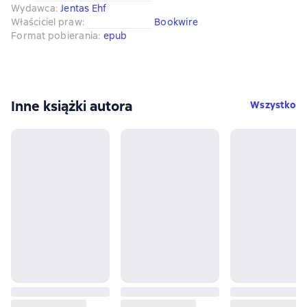
Wydawca
:
Jentas Ehf
Właściciel praw
:
Bookwire
Format pobierania
:
epub
Inne książki autora
Wszystko