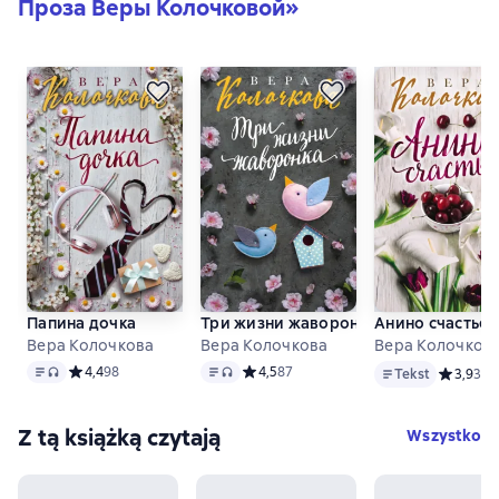
Проза Веры Колочковой
»
Папина дочка
Три жизни жаворонка
Анино счастье
Вера Колочкова
Вера Колочкова
Вера Колочков
Tekst
, format audio dostępny
Tekst
, format audio dostępny
Tekst
Средний рейтинг 4,4 на основе 98 оценок
4,4
98
Средний рейтинг 4,5 на основе 87 оце
4,5
87
Tekst
Средний 
3,9
39
Z tą książką czytają
Wszystko