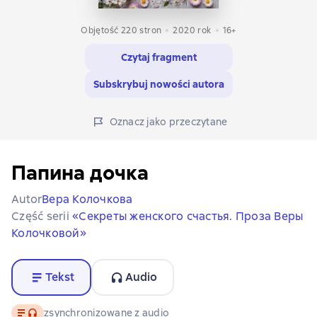
Objętość 220 stron
2020
rok
16+
Czytaj fragment
Subskrybuj nowości autora
Oznacz jako przeczytane
Папина дочка
Autor
Вера Колочкова
Część serii
«Секреты женского счастья. Проза Веры
Колочковой»
Tekst
Audio
Tekst
, format audio dostępny
zsynchronizowane z audio