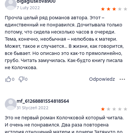
olgagluskova900
7 Luty 2022
Прочла целый ряд романов автора. Этот –
единственный не понравился. Дочитывала только
потому, что сидела несколько часов в очереди.
Тема, конечно, необычная – нелюбовь к матери.
Может, такое и случается… В жизни, как говорится,
все бывает. Но описано это как-то прямолинейно,
грубо. Читать замучилась. Как-будто книгу писала
не Колочкова.
Odpowiedz
0
0
mf_61268881554818564
31 Styczeń 2022
Это не первый роман Колочковой который читала.
И очень не понравился. Два раза повторена
история отношений матери и дочери.Затянуто до