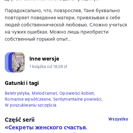
Парадоксально, что, повзрослев, Таня буквально
повторяет поведение матери, привязывая к себе
людей собственнической любовью. Сложно учиться
на чужих ошибках. Можно лишь приобрести
собственный горький опыт…
Inne wersje
1 książka od 18,58 zł
Gatunki i tagi
Beletrystyka
,
Melodramat
,
Opowieści kobiet
,
Romanse wpsółczesne
,
Sentymentalne powieści
,
W poszukiwaniu szczęścia
Część serii
Wszystko
«
Секреты женского счастья.