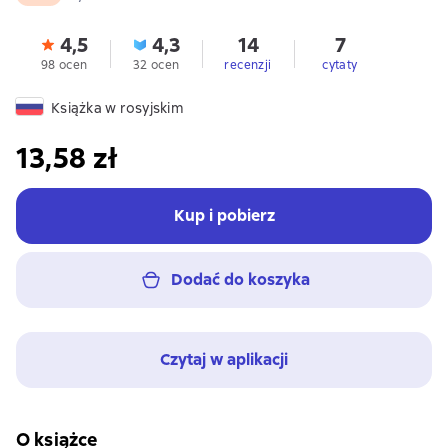
4,5
4,3
14
7
98 ocen
32 ocen
recenzji
cytaty
Książka w rosyjskim
13,58 zł
Kup i pobierz
Dodać do koszyka
Czytaj w aplikacji
O książce