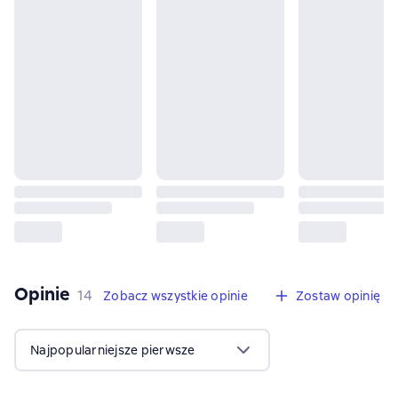
Opinie
,
14 opinie
14
Zobacz wszystkie opinie
Zostaw opinię
Najpopularniejsze pierwsze