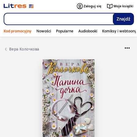
Zaloguj się
Moje książki
Znajdź
Kod promocyjny
Nowości
Popularne
Audiobooki
Komiksy i webtoony
Вера Колочкова