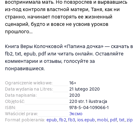
воспринимала мать. Но повзрослев и вырвавшись
из-под контроля властной матери, Таня, как ни
странно, начинает повторять ее жизненный
сценарий, будто и вовсе не усвоив уроков
прошлого…
Книга Веры Колочковой «Папина дочка» — скачать в
fb2, txt, epub, pdf или читать онлайн. Оставляйте
комментарии и отзывы, голосуйте за
понравившиеся.
Ograniczenie wiekowe
:
16+
Data wydania na Litres
:
21 lutego 2020
Data napisania
:
2020
Objętość
:
220 str. 1 ilustracja
ISBN
:
978-5-04-109066-1
Właściciel praw
:
Эксмо
Format pobierania
:
epub
, 
fb2
, 
fb3
, 
ios.epub
, 
mobi
, 
pdf
, 
txt
, 
zip