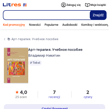
Zaloguj się
Moje książki
Znajdź
Kod promocyjny
Nowości
Popularne
Audiobooki
Komiksy i webtoony
📚 
Арт-терапия. Учебное пособие
Арт-терапия. Учебное пособие
Владимир Никитин
Tekst
Tekst
4,0
7
2
25 ocen
recenzji
cytaty
Czytaj fragment