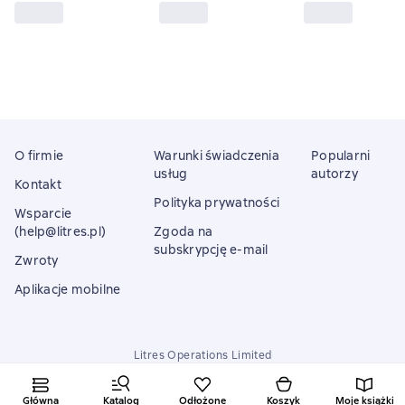
O firmie
Warunki świadczenia
Popularni
usług
autorzy
Kontakt
Polityka prywatności
Wsparcie
(help@litres.pl)
Zgoda na
subskrypcję e-mail
Zwroty
Aplikacje mobilne
Litres Operations Limited
18 Mallow street co. Limerick, Ireland
Główna
Katalog
Odłożone
Koszyk
Moje książki