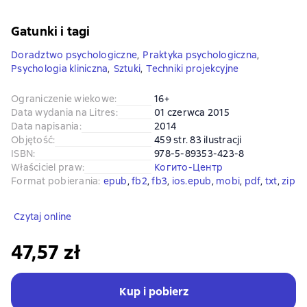
Gatunki i tagi
Doradztwo psychologiczne
,
Praktyka psychologiczna
,
Psychologia kliniczna
,
Sztuki
,
Techniki projekcyjne
Ograniczenie wiekowe
:
16+
Data wydania na Litres
:
01 czerwca 2015
Data napisania
:
2014
Objętość
:
459 str. 83 ilustracji
ISBN
:
978-5-89353-423-8
Właściciel praw
:
Когито-Центр
Format pobierania
:
epub
, 
fb2
, 
fb3
, 
ios.epub
, 
mobi
, 
pdf
, 
txt
, 
zip
Czytaj online
47,57 zł
Kup i pobierz