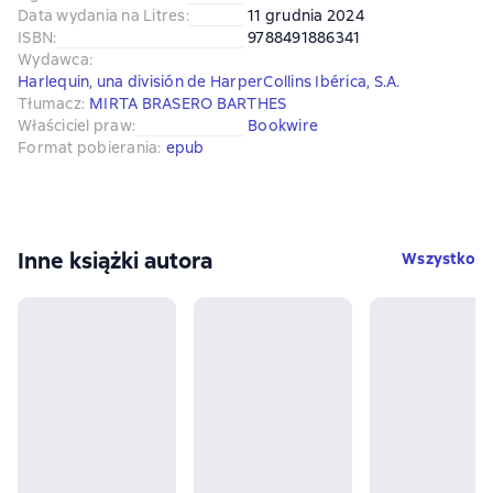
Data wydania na Litres
:
11 grudnia 2024
ISBN
:
9788491886341
Wydawca
:
Harlequin, una división de HarperCollins Ibérica, S.A.
Tłumacz
:
MIRTA BRASERO BARTHES
Właściciel praw
:
Bookwire
Format pobierania
:
epub
Inne książki autora
Wszystko