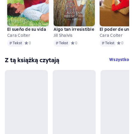
El sueño de su vida
Algo tan irresistible
El poder de una
Cara Colter
Jill Shalvis
Cara Colter
Tekst
Tekst
Tekst
Tekst
Средний рейтинг 0 на основе 0 оценок
0
Tekst
Средний рейтинг 0 на основе 0 оц
0
Tekst
Средний р
0
Z tą książką czytają
Wszystko