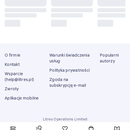
O firmie
Warunki świadczenia
Popularni
usług
autorzy
Kontakt
Polityka prywatności
Wsparcie
(help@litres.pl)
Zgoda na
subskrypcję e-mail
Zwroty
Aplikacje mobilne
Litres Operations Limited
18 Mallow street co. Limerick, Ireland