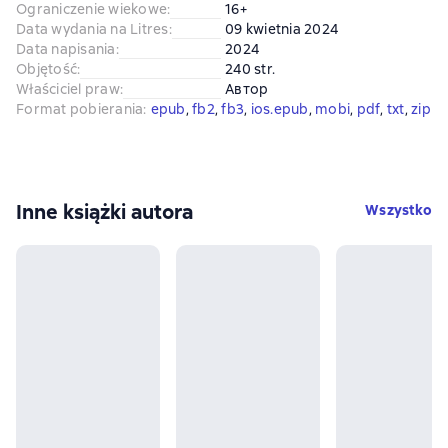
Ograniczenie wiekowe
:
16+
Data wydania na Litres
:
09 kwietnia 2024
Data napisania
:
2024
Objętość
:
240 str.
Właściciel praw
:
Автор
Format pobierania
:
epub
, 
fb2
, 
fb3
, 
ios.epub
, 
mobi
, 
pdf
, 
txt
, 
zip
Inne książki autora
Wszystko