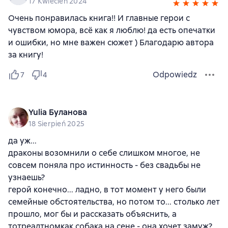
17 Kwiecień 2024
Очень понравилась книга!! И главные герои с
чувством юмора, всё как я люблю! да есть опечатки
и ошибки, но мне важен сюжет ) Благодарю автора
за книгу!
Odpowiedz
7
4
Yulia Буланова
18 Sierpień 2025
да уж...
драконы возомнили о себе слишком многое, не
совсем поняла про истинность - без свадьбы не
узнаешь?
герой конечно... ладно, в тот момент у него были
семейные обстоятельства, но потом то... столько лет
прошло, мог бы и рассказать объяснить, а
тотреалтномкак собака на сене - она хочет замуж?