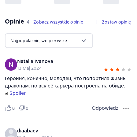
Opinie
,
4 opinie
4
Zobacz wszystkie opinie
Zostaw opinię
Najpopularniejsze pierwsze
Natalia Ivanova
13 Maj 2024
Героиня, конечно, молодец, что попортила жизнь
драконам, но вся её карьера построена на обиде.
Spoiler
Odpowiedz
8
0
diaabaev