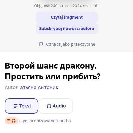
Objętość 240 stron
2024
rok
16+
Czytaj fragment
Subskrybuj nowości autora
Oznacz jako przeczytane
Второй шанс дракону.
Простить или прибить?
Autor
Татьяна Антоник
Tekst
Audio
Tekst
, format audio dostępny
zsynchronizowane z audio