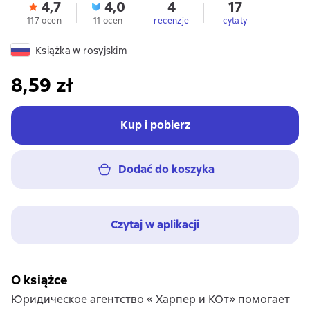
4,7
4,0
4
17
117 ocen
11 ocen
recenzje
cytaty
Książka w rosyjskim
8,59 zł
Kup i pobierz
Dodać do koszyka
Czytaj w aplikacji
O książce
Юридическое агентство « Харпер и КОт» помогает