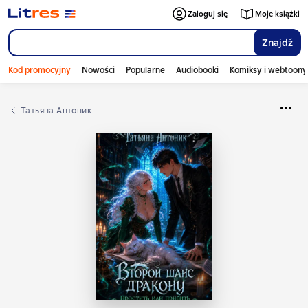
Zaloguj się
Moje książki
Znajdź
Kod promocyjny
Nowości
Popularne
Audiobooki
Komiksy i webtoony
Татьяна Антоник