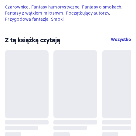
Czarownice
,
Fantasy humorystyczne
,
Fantasy o smokach
,
Fantasy z wątkiem miłosnym
,
Początkujący autorzy
,
Przygodowa fantazja
,
Smoki
Z tą książką czytają
Wszystko