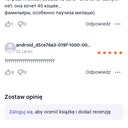
нет, она хочет 40 кошек...
фамильяры, особенно паучиха милаши)
Odpowiedz
1
0
android_d5ce76a3-0197-1000-0000-000000000000
22 Lipiec
?????????????????????????
Odpowiedz
0
0
Zostaw opinię
Zaloguj się
, aby ocenić książkę i dodać recenzję