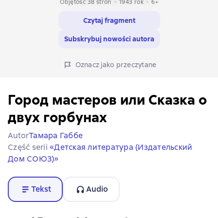
Objętość 38 stron
1943
rok
6+
Czytaj fragment
Subskrybuj nowości autora
Oznacz jako przeczytane
Город мастеров или Сказка о
двух горбунах
Autor
Тамара Габбе
Część serii
«Детская литература (Издательский
Дом СОЮЗ)»
Tekst
Audio