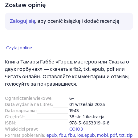
Zostaw opinię
Zaloguj się
, aby ocenić książkę i dodać recenzję
Czytaj online
Книга Тамары Габбе «Город мастеров или Сказка о
двух горбунах» — скачать в fb2, txt, epub, pdf или
читать онлайн. Оставляйте комментарии и отзывы,
голосуйте за понравившиеся.
Ograniczenie wiekowe
:
6+
Data wydania na Litres
:
01 września 2025
Data napisania
:
1943
Objętość
:
38 str. 1 ilustracja
ISBN
:
978-5-6053919-6-8
Właściciel praw
:
СОЮЗ
Format pobierania
:
epub
, 
fb2
, 
fb3
, 
ios.epub
, 
mobi
, 
pdf
, 
txt
, 
zip