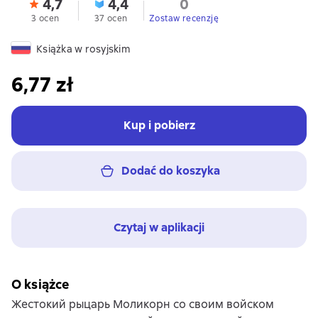
4,7
4,4
0
3 ocen
37 ocen
Zostaw recenzję
Książka w rosyjskim
6,77 zł
Kup i pobierz
Dodać do koszyka
Czytaj w aplikacji
O książce
Жестокий рыцарь Моликорн со своим войском