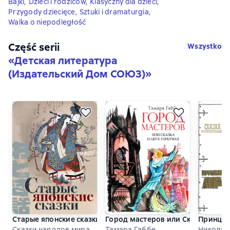
Bajki
,
Dzieci i rodziców
,
Klasyczny dla dzieci
,
Przygody dziecięce
,
Sztuki i dramaturgia
,
Walka o niepodległość
Część serii
Wszystko
«
Детская литература
(Издательский Дом СОЮЗ)
»
Старые японские сказки
Город мастеров или Сказка о дву
Принцес
Сказки народов мира
Тамара Габбе
Николай