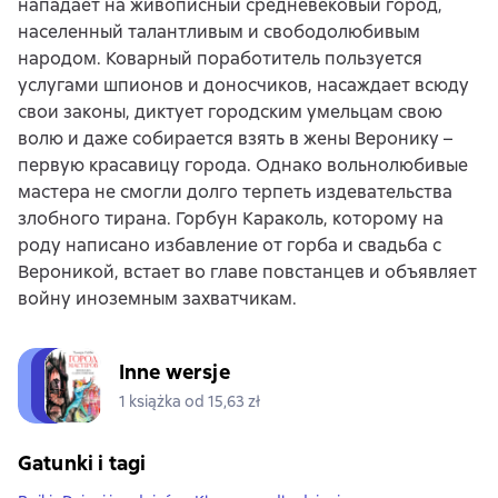
нападает на живописный средневековый город,
населенный талантливым и свободолюбивым
народом. Коварный поработитель пользуется
услугами шпионов и доносчиков, насаждает всюду
свои законы, диктует городским умельцам свою
волю и даже собирается взять в жены Веронику –
первую красавицу города. Однако вольнолюбивые
мастера не смогли долго терпеть издевательства
злобного тирана. Горбун Караколь, которому на
роду написано избавление от горба и свадьба с
Вероникой, встает во главе повстанцев и объявляет
войну иноземным захватчикам.
Inne wersje
1 książka od 15,63 zł
Gatunki i tagi