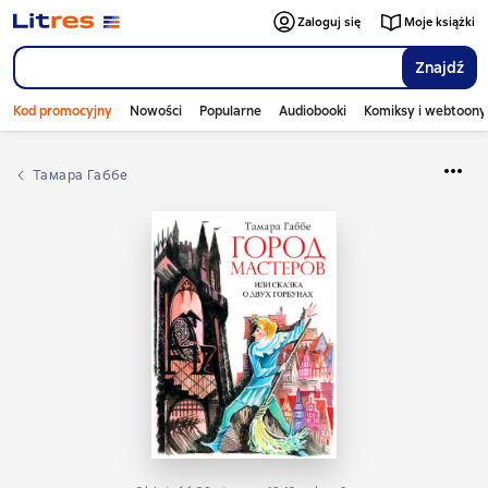
Zaloguj się
Moje książki
Znajdź
Kod promocyjny
Nowości
Popularne
Audiobooki
Komiksy i webtoony
Тамара Габбе