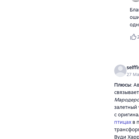
Бла
оши
одн
selff
27 Ma
Плюсы
: А
связывает
Мародеров 
залетный 
с оригина
птицах
в 
трансформ
Вуди Харр