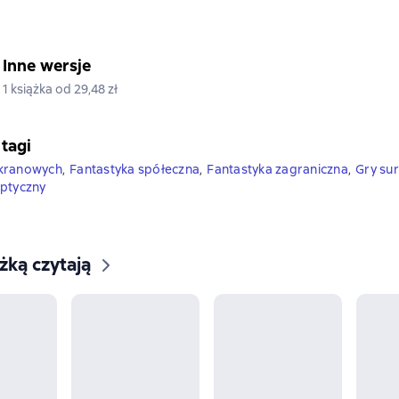
Inne wersje
1 książka od 29,48 zł
 tagi
kranowych
,
Fantastyka spółeczna
,
Fantastyka zagraniczna
,
Gry su
iptyczny
ążką czytają