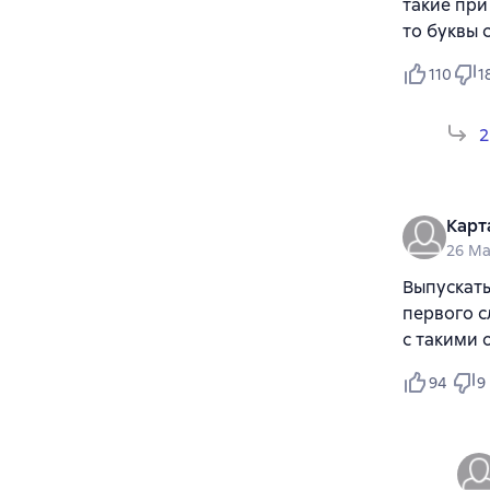
такие при
то буквы 
110
1
2
Карт
26 Ma
Выпускать
первого с
с такими
94
9