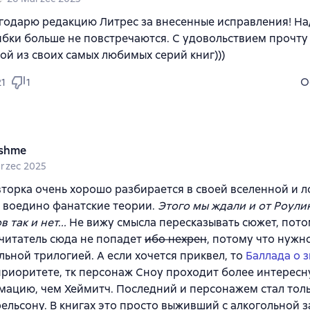
годарю редакцию Литрес за внесенные исправления! На
бки больше не повстречаются. С удовольствием прочту
ой из своих самых любимых серий книг)))
O
21
1
ishme
rzec 2025
вторка очень хорошо разбирается в своей вселенной и 
 воедино фанатские теории.
Этого мы ждали и от Роулин
так и нет...
Не вижу смысла пересказывать сюжет, пото
читатель сюда не попадет
ибо нехрен
, потому что нужн
льной трилогией. А если хочется приквел, то
Баллада о з
приоритете, тк персонаж Сноу проходит более интерес
ацию, чем Хеймитч. Последний и персонажем стал тол
ельсону. В книгах это просто выживший с алкогольной 