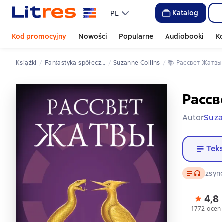
Katalog
PL
Kod promocyjny
Nowości
Popularne
Audiobooki
K
Książki
fantastyka spółeczna
Suzanne Collins
📚 
Рассвет Жатвы
Рассв
Autor
Suza
Tek
Tekst
, format
zsyn
4,8
1772 ocen