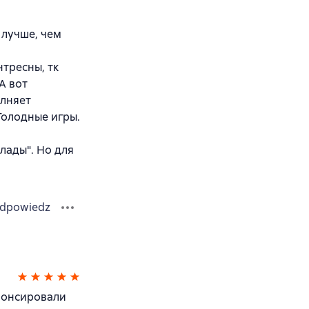
о лучше, чем
тресны, тк
А вот
олняет
Голодные игры.
ллады". Но для
dpowiedz
анонсировали