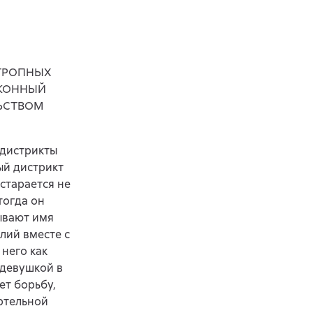
ОТРОПНЫХ
АКОННЫЙ
ЬСТВОМ
 дистрикты
ый дистрикт
старается не
тогда он
ывают имя
лий вместе с
 него как
 девушкой в
ет борьбу,
ртельной