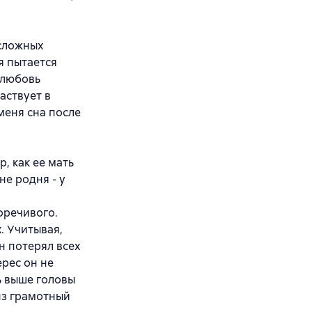
 сложных
я пытается
 любовь
аствует в
меня сна после
р, как ее мать
не родня - у
оречивого.
. Учитывая,
н потерял всех
ерес он не
ь выше головы
нз грамотный