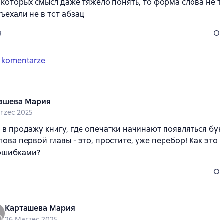
 которых смысл даже тяжело понять, то форма слова не т
съехали не в тот абзац
O
8
 komentarze
ашева Мария
rzec 2025
 в продажу книгу, где опечатки начинают появляться бу
лова первой главы - это, простите, уже перебор! Как эт
 ошибками?
O
Карташева Мария
26 Marzec 2025