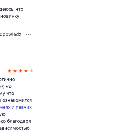
деюсь, что
 новинку
dpowiedz
логично
г, но
му что
о ознакомится
меях и певчих
ную
ько благодаря
зависимостью,