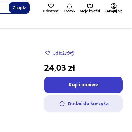
Znajdź
Odłożone
Koszyk
Moje książki
Zaloguj się
Odłożyć
24,03 zł
Kup i pobierz
Dodać do koszyka