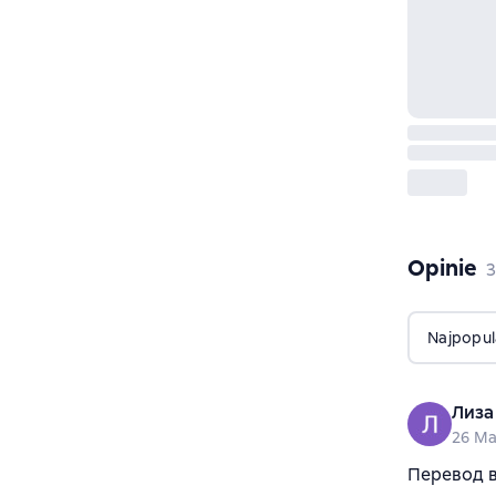
Opinie
,
3
Najpopul
Лиза
26 Ma
Перевод в