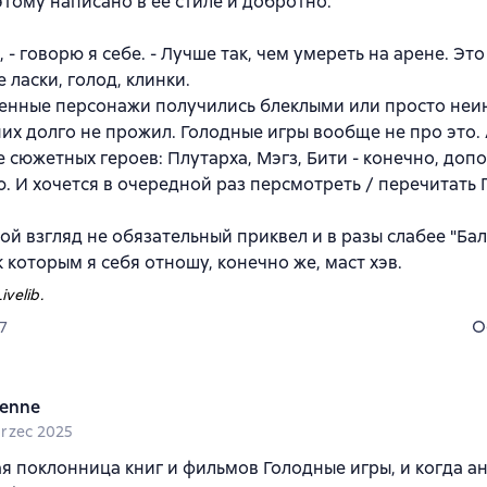
этому написано в ее стиле и добротно.
, - говорю я себе. - Лучше так, чем умереть на арене. Эт
 ласки, голод, клинки.
нные персонажи получились блеклыми или просто неин
них долго не прожил. Голодные игры вообще не про это. 
 сюжетных героев: Плутарха, Мэгз, Бити - конечно, доп
. И хочется в очередной раз персмотреть / перечитать 
мой взгляд не обязательный приквел и в разы слабее "Ба
к которым я себя отношу, конечно же, маст хэв.
ivelib.
O
7
ienne
rzec 2025
я поклонница книг и фильмов Голодные игры, и когда 