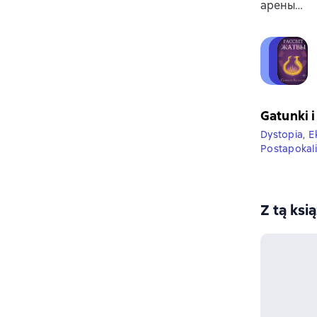
арены…
Gatunki i
Dystopia
,
E
Postapokal
Z tą ksi