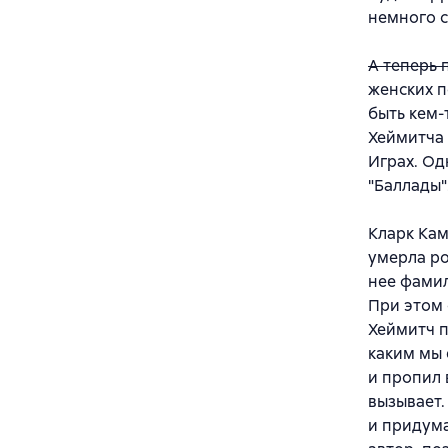
немного 
А теперь 
женских п
быть кем-
Хеймитча 
Играх. Од
"Баллады".
Кларк Кам
умерла ро
нее фамил
При этом 
Хеймитч п
каким мы 
и пропил 
вызывает.
и придума