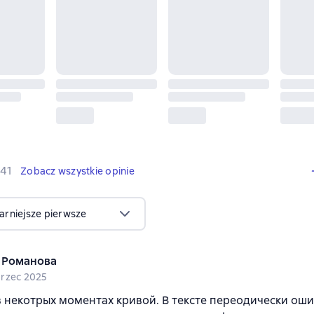
341 opinie
41
Zobacz wszystkie opinie
arniejsze pierwsze
 Романова
rzec 2025
 некотрых моментах кривой. В тексте переодически ош