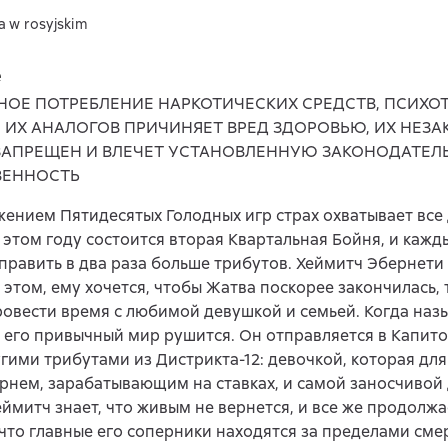
a w rosyjskim
e
НОЕ ПОТРЕБЛЕНИЕ НАРКОТИЧЕСКИХ СРЕДСТВ, ПСИХ
, ИХ АНАЛОГОВ ПРИЧИНЯЕТ ВРЕД ЗДОРОВЬЮ, ИХ НЕЗ
ЗАПРЕЩЕН И ВЛЕЧЕТ УСТАНОВЛЕННУЮ ЗАКОНОДАТЕЛ
ВЕННОСТЬ
ением Пятидесятых Голодных игр страх охватывает все
 этом году состоится вторая Квартальная Бойня, и кажд
править в два раза больше трибутов. Хеймитч Эбернети 
 этом, ему хочется, чтобы Жатва поскорее закончилась, 
овести время с любимой девушкой и семьей. Когда наз
 его привычный мир рушится. Он отправляется в Капито
гими трибутами из Дистрикта-12: девочкой, которая для
арнем, зарабатывающим на ставках, и самой заносчивой
еймитч знает, что живым не вернется, и все же продолжа
что главные его соперники находятся за пределами сме