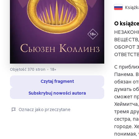
Książk
O książc
НЕЗАКОН
ВЕЩЕСТВ
ОБОРОТ 
ОТВЕТСТ
С приближ
Objętość 370 stron
18+
Панема. В
Czytaj fragment
обязан от
думать об
Subskrybuj nowości autora
сможет пр
Хеймитча,
Oznacz jako przeczytane
тремя дру
сестра, п
городе. Х
понимая, 