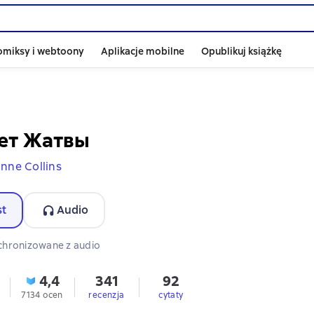
omiksy i webtoony
Aplikacje mobilne
Opublikuj książkę
ет Жатвы
nne Collins
st
Audio
 audio dostępny
chronizowane z audio
4,4
341
92
7134 ocen
recenzja
cytaty