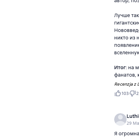
автор, по
Лучше так
гигантские
Нововведе
никто из 
появление
вселенную
Итог
: на 
фанатов, 
Recenzja z L
103
2
Luth
29 Ma
Я огромна