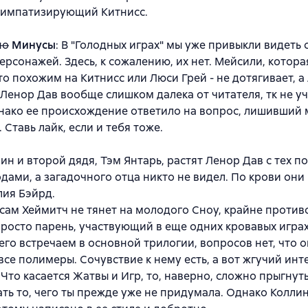
симпатизирующий Китнисс.
по
Минусы
: В "Голодных играх" мы уже привыкли видеть
ерсонажей. Здесь, к сожалению, их нет. Мейсили, котора
то похожим на Китнисс или Люси Грей - не дотягивает, а
Ленор Дав вообще слишком далека от читателя, тк не уч
нако ее происхождение ответило на вопрос, лишивший 
 Ставь лайк, если и тебя тоже.
ин и второй дядя, Тэм Янтарь, растят Ленор Дав с тех по
дами, а загадочного отца никто не видел. По крови они 
ия Бэйрд.
сам Хеймитч не тянет на молодого Сноу, крайне против
росто парень, участвующий в еще одних кровавых играх
его встречаем в основной трилогии, вопросов нет, что о
все полимеры. Сочувствие к нему есть, а вот жгучий инт
 Что касается Жатвы и Игр, то, наверно, сложно прыгнут
ть то, чего ты прежде уже не придумала. Однако Колли