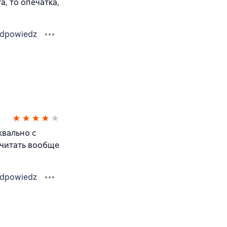
а, то опечатка,
dpowiedz
квально с
о читать вообще
dpowiedz