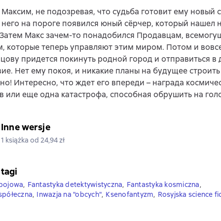
 Максим, не подозревая, что судьба готовит ему новый 
 него на пороге появился юный сёрчер, который нашел
 Затем Макс зачем-то понадобился Продавцам, всемог
, которые теперь управляют этим миром. Потом и вовс
цову придется покинуть родной город и отправиться в 
ие. Нет ему покоя, и никакие планы на будущее строить
о! Интересно, что ждет его впереди – награда космиче
 или еще одна катастрофа, способная обрушить на гол
Inne wersje
1 książka od 24,94 zł
 tagi
 bojowa
,
Fantastyka detektywistyczna
,
Fantastyka kosmiczna
,
 spółeczna
,
Inwazja na "obcych"
,
Ksenofantyzm
,
Rosyjska science fi