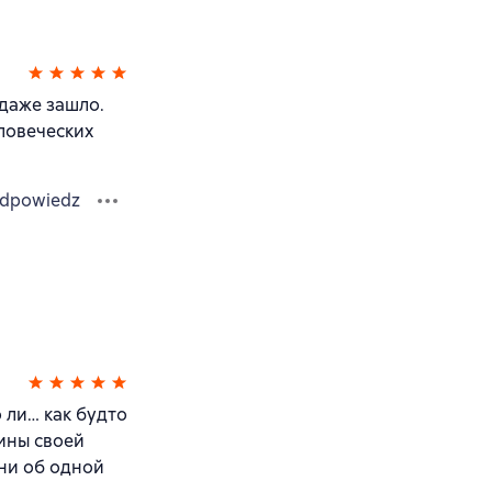
 даже зашло.
еловеческих
dpowiedz
 ли… как будто
вины своей
 ни об одной