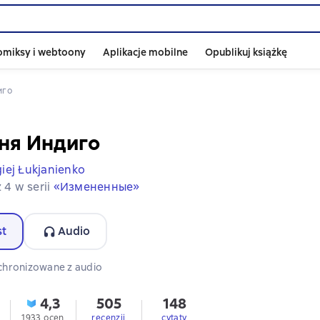
omiksy i webtoony
Aplikacje mobilne
Opublikuj książkę
иго
ня Индиго
giej Łukjanienko
z 4 w serii
«Измененные»
st
Audio
 audio dostępny
chronizowane z audio
4,3
505
148
1933 ocen
recenzji
cytaty