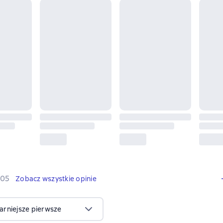
505 opinie
505
Zobacz wszystkie opinie
arniejsze pierwsze