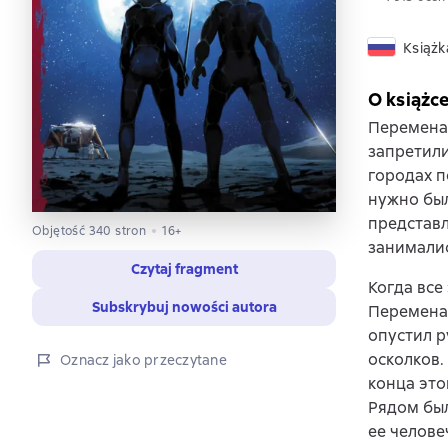
Książk
O książc
Перемена 
запретили
городах п
нужно был
представл
Objętość 340 stron
16+
занималис
Czytaj fragment
Когда все
Subskrybuj nowości autora
Перемена 
опустил р
осколков.
Oznacz jako przeczytane
конца это
Рядом бы
ее челове