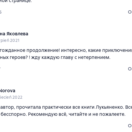
ной странице.
O
6
на Яковлева
rpień 2021
гожданное продолжение! интересно, какие приключени
ных героев? ! жду каждую главу с нетерпением.
O
7
 Norova
iecień 2022
втор, прочитала практически все книги Лукьяненко. Вс
 бесспорно. Рекомендую всё, читайте и не пожалеете.
O