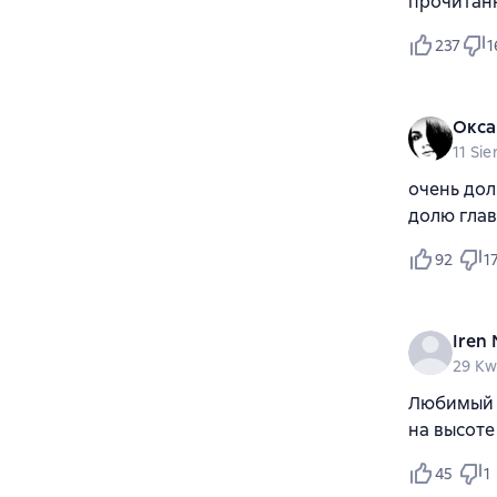
прочитан
237
1
Окса
11 Sie
очень дол
долю глав
92
1
Iren
29 Kw
Любимый а
на высоте
45
1