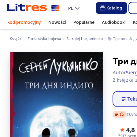
Katalog
PL
Kod promocyjny
Nowości
Popularne
Audiobooki
K
Książki
fantastyka bojowa
Siergiej Łukjanienko
📚 
Три дня Инд
Три д
Autor
Sier
2 książka 
Tek
Tekst
, format
zsyn
4,8
7913 ocen