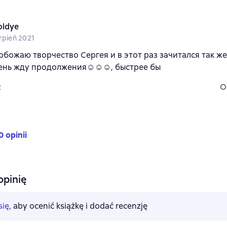
oldye
erpień 2021
 обожаю творчество Сергея и в этот раз зачитался так же,
чень жду продолжения☺☺☺, быстрее бы
O
2
0 opinii
opinię
się
, aby ocenić książkę i dodać recenzję