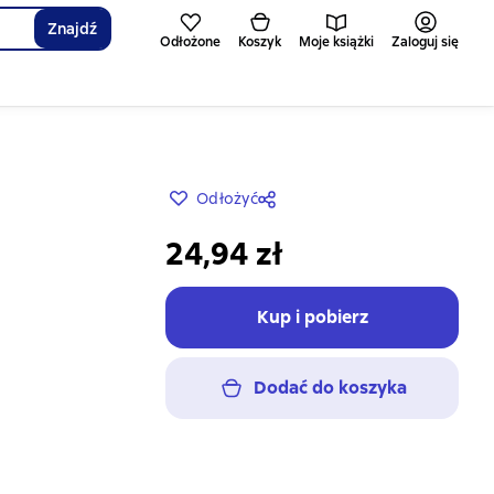
Znajdź
Odłożone
Koszyk
Moje książki
Zaloguj się
Odłożyć
24,94 zł
Kup i pobierz
Dodać do koszyka