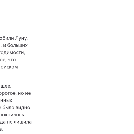
обили Луну,
. В больших
бходимости,
ое, что
поиском
ущее.
рогое, но не
енных
е было видно
спокоилось.
да не лишила
е.