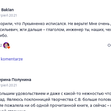
 Baklan
erpień 2021
ворили, что Лукьяненко исписался. Не верьте! Мне очень
сильевич, жги дальше – глаголом, инженер ты, наших, ч
ибо.
O
2
 komentarze
ерина Полунина
erpień 2021
ольшим удовольствием и даже с какой-то нежностью что
зад. Являюсь поклонницей творчества С.В. больше поло
 Не пожалела ни об одной прочитанной книге, а сейчас –