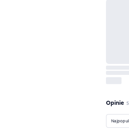
Opinie
,
Najpopul