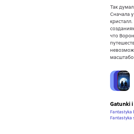
Так думал
Сначала у
кристалл.
созданиям
что Ворон
путешеств
невозможн
масштабов
Gatunki i
Fantastyka
Fantastyka