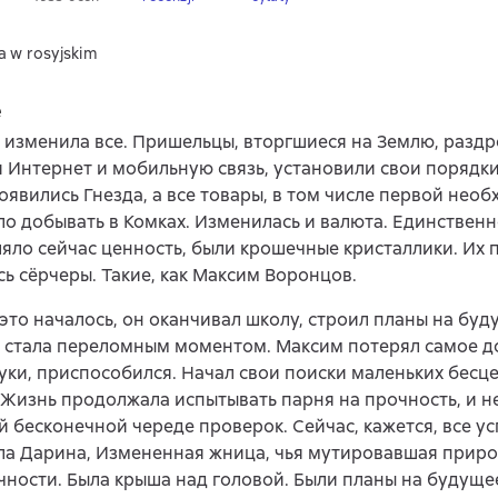
a w rosyjskim
e
изменила все. Пришельцы, вторгшиеся на Землю, раздр
 Интернет и мобильную связь, установили свои порядки
оявились Гнезда, а все товары, в том числе первой нео
о добывать в Комках. Изменилась и валюта. Единственн
яло сейчас ценность, были крошечные кристаллики. Их 
ь сёрчеры. Такие, как Максим Воронцов.
 это началось, он оканчивал школу, строил планы на буд
стала переломным моментом. Максим потерял самое до
уки, приспособился. Начал свои поиски маленьких бесц
 Жизнь продолжала испытывать парня на прочность, и н
й бесконечной череде проверок. Сейчас, кажется, все у
ла Дарина, Измененная жница, чья мутировавшая приро
чности. Была крыша над головой. Были планы на будуще