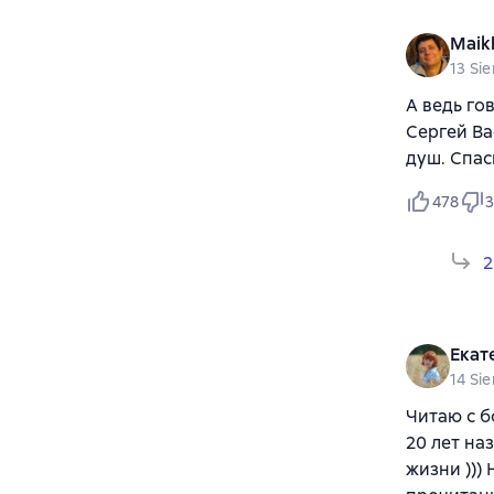
Maikl
13 Si
А ведь го
Сергей Ва
душ. Спас
478
3
2
Екат
14 Si
Читаю с б
20 лет на
жизни )))