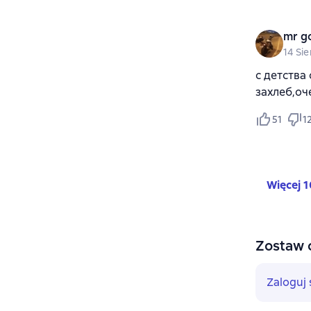
mr g
14 Si
с детства
захлеб,о
51
1
Więcej 1
Zostaw 
Zaloguj 