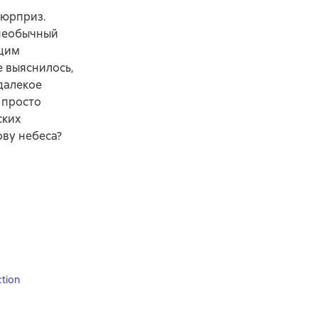
сюрприз.
 необычный
ущим
е выяснилось,
далекое
 просто
ских
ову небеса?
ction