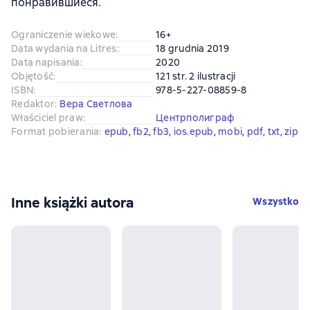
понравившиеся.
Ograniczenie wiekowe
:
16+
Data wydania na Litres
:
18 grudnia 2019
Data napisania
:
2020
Objętość
:
121 str. 2 ilustracji
ISBN
:
978-5-227-08859-8
Redaktor
:
Вера Светлова
Właściciel praw
:
Центрполиграф
Format pobierania
:
epub
, 
fb2
, 
fb3
, 
ios.epub
, 
mobi
, 
pdf
, 
txt
, 
zip
Inne książki autora
Wszystko