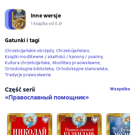
Inne wersje
1 książka od 0 zł
Gatunki i tagi
Chrześcijańskie obrzędy
,
Chrześcijaństwo
,
Książki modlitewne / akathiści / kanony / psalmy
,
Kultura chrześcijańska
,
Modlitwy praowsławne
,
Ortodoksyjna biblioteka
,
Ortodoksyjne stanowiska
,
Tradycje prawosławne
Część serii
Wszystko
«
Православный помощник
»