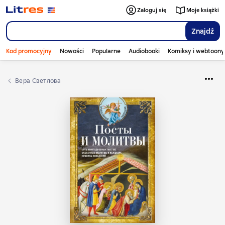
Zaloguj się
Moje książki
Znajdź
Kod promocyjny
Nowości
Popularne
Audiobooki
Komiksy i webtoony
Вера Светлова