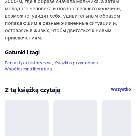
2000-м, где в образе сначала мальчика, а затем
молодого человека и повзрослевшего мужчины,
возможно, увидят себя, удивительным образом
попадающим в разные жизненные ситуации и,
оставаясь в живых, чтобы двигаться к новым
приключениям.
Gatunki i tagi
Fantastyka historyczna
,
Książki o przygodach
,
Współczesna literatura
Z tą książką czytają
Wszystko