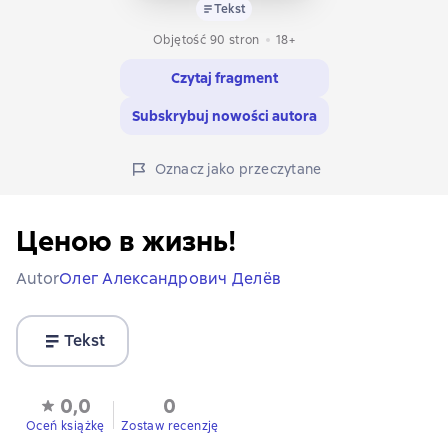
Tekst
Objętość 90 stron
18+
Czytaj fragment
Subskrybuj nowości autora
Oznacz jako przeczytane
Ценою в жизнь!
Autor
Олег Александрович Делёв
Tekst
0,0
0
Oceń książkę
Zostaw recenzję