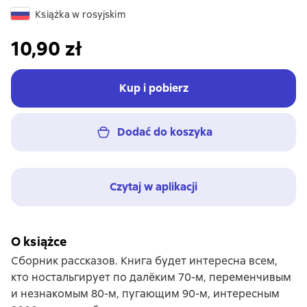
Książka w rosyjskim
10,90 zł
Kup i pobierz
Dodać do koszyka
Czytaj w aplikacji
O książce
Сборник рассказов. Книга будет интересна всем,
кто ностальгирует по далёким 70-м, переменчивым
и незнакомым 80-м, пугающим 90-м, интересным