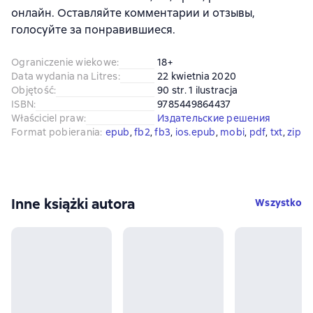
онлайн. Оставляйте комментарии и отзывы,
голосуйте за понравившиеся.
Ograniczenie wiekowe
:
18+
Data wydania na Litres
:
22 kwietnia 2020
Objętość
:
90 str. 1 ilustracja
ISBN
:
9785449864437
Właściciel praw
:
Издательские решения
Format pobierania
:
epub
, 
fb2
, 
fb3
, 
ios.epub
, 
mobi
, 
pdf
, 
txt
, 
zip
Inne książki autora
Wszystko