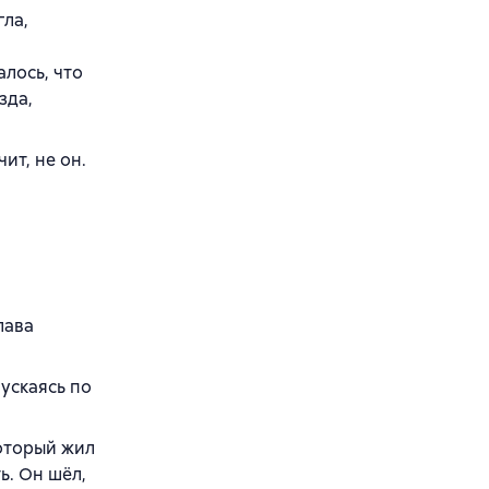
гла,
лось, что
зда,
чит, не он.
лава
ускаясь по
который жил
ь. Он шёл,