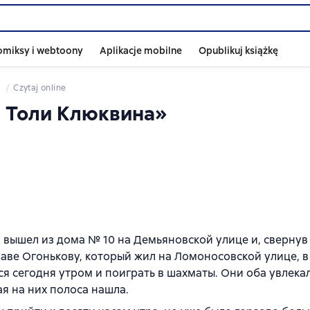
omiksy i webtoony
Aplikacje mobilne
Opublikuj książkę
Czytaj online
я Толи Клюквина»
 вышел из дома № 10 на Демьяновской улице и, свернув
лаве Огонькову, который жил на Ломоносовской улице, 
ься сегодня утром и поиграть в шахматы. Они оба увлека
ая на них полоса нашла.