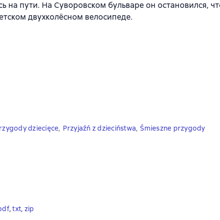
сь на пути. На Суворовском бульваре он остановился, ч
детском двухколёсном велосипеде.
rzygody dziecięce
,
Przyjaźń z dzieciństwa
,
Śmieszne przygody
pdf
, 
txt
, 
zip