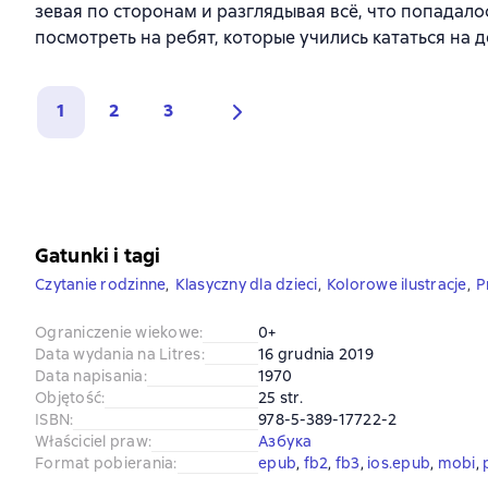
зевая по сторонам и разглядывая всё, что попадало
посмотреть на ребят, которые учились кататься на 
1
2
3
Gatunki i tagi
Czytanie rodzinne
,
Klasyczny dla dzieci
,
Kolorowe ilustracje
,
P
Ograniczenie wiekowe
:
0+
Data wydania na Litres
:
16 grudnia 2019
Data napisania
:
1970
Objętość
:
25 str.
ISBN
:
978-5-389-17722-2
Właściciel praw
:
Азбука
Format pobierania
:
epub
, 
fb2
, 
fb3
, 
ios.epub
, 
mobi
, 