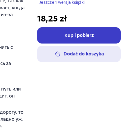
е, так как
Jeszcze 1 wersja książki
вает, когда
 из-за
18,25 zł
Kup i pobierz
нять с
Dodać do koszyka
сь за
 путь или
дит, он
дорогу, то
 ладно уж,
».