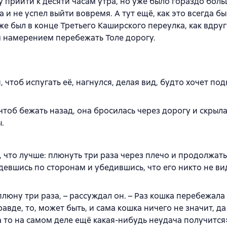
 прийти к десяти часам утра, но уже было гораздо больш
и не успел выйти вовремя. А тут ещё, как это всегда бы
е был в конце Третьего Каширского переулка, как вдруг
м намерением перебежать Толе дорогу.
, чтоб испугать её, нагнулся, делая вид, будто хочет под
чтоб бежать назад, она бросилась через дорогу и скрыла
.
, что лучше: плюнуть три раза через плечо и продолжать
девшись по сторонам и убедившись, что его никто не ви
люну три раза, – рассуждал он. – Раз кошка перебежала 
равде, то, может быть, и сама кошка ничего не значит, да
а то на самом деле ещё какая-нибудь неудача получится