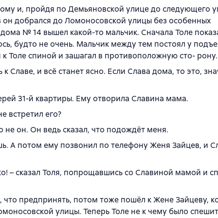
дому и, пройдя по Демьяновской улице до следующего у
з он добрался до Ломоносовской улицы без особенных
дома № 14 вышел какой-то мальчик. Сначала Толе показа
сь, будто не очень. Мальчик между тем постоял у подъе
 к Толе спиной и зашагал в противоположную сто- рону.
 к Славе, и всё станет ясно. Если Слава дома, то это, зна
ерей 31-й квартиры. Ему отворила Славина мама.
 не встретил его?
то не он. Он ведь сказал, что подождёт меня.
ёшь. А потом ему позвонил по телефону Женя Зайцев, и С
о! – сказал Толя, попрощавшись со Славиной мамой и сп
я, что предпринять, потом тоже пошёл к Жене Зайцеву, 
омоносовской улицы. Теперь Толе не к чему было спешит