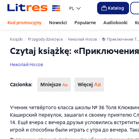
Katalog
PL
Kod promocyjny
Nowości
Popularne
Audiobooki
K
Książki
przygody dziecięce
Николай Носов
📚 
Приключения Толи Клюквина
Czytaj książkę: «Приключени
Николай Носов
Czcionka
:
Mniejsze
Więcej
Аа
Aa
Ученик четвёртого класса школы № 36 Толя Клюквин
Каширский переулок, зашагал к своему приятелю С
14. Ещё вчера с вечера друзья условились встретит
игрой и способны были играть с утра до вечера. Так