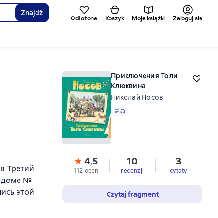
Znajdź
Odłożone
Koszyk
Moje książki
Zaloguj się
Приключения Толи
Клюквина
Николай Носов
Tekst
, format audio dostępny
4,5
10
3
 в Третий
112 ocen
recenzji
cytaty
в доме №
лись этой
Czytaj fragment