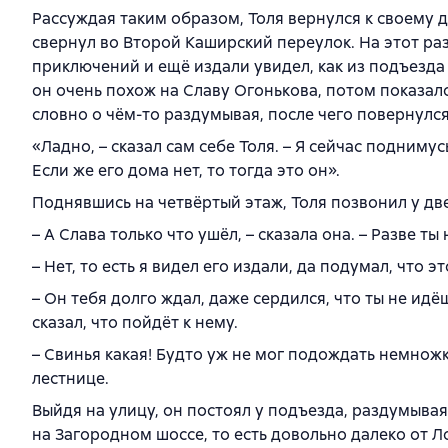
Рассуждая таким образом, Толя вернулся к своему 
свернул во Второй Каширский переулок. На этот ра
приключений и ещё издали увидел, как из подъезда 
он очень похож на Славу Огонькова, потом показало
словно о чём-то раздумывая, после чего повернулся
«Ладно, – сказал сам себе Толя. – Я сейчас поднимусь
Если же его дома нет, то тогда это он».
Поднявшись на четвёртый этаж, Толя позвонил у дв
– А Слава только что ушёл, – сказала она. – Разве ты
– Нет, то есть я видел его издали, да подумал, что э
– Он тебя долго ждал, даже сердился, что ты не ид
сказал, что пойдёт к нему.
– Свинья какая! Будто уж не мог подождать немножк
лестнице.
Выйдя на улицу, он постоял у подъезда, раздумыва
на Загородном шоссе, то есть довольно далеко от Л