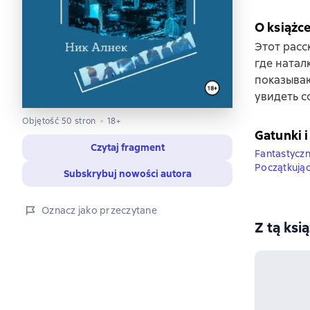
O książc
Этот расс
где натал
показыва
увидеть с
Objętość 50 stron
18+
Gatunki i
Czytaj fragment
Fantastyczn
Początkując
Subskrybuj nowości autora
Oznacz jako przeczytane
Z tą ksi