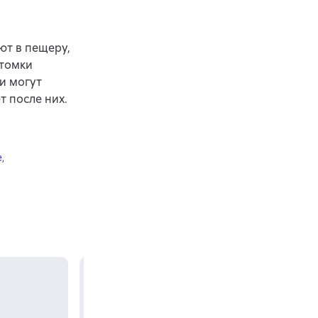
ют в пещеру,
отомки
и могут
т после них.
e
,