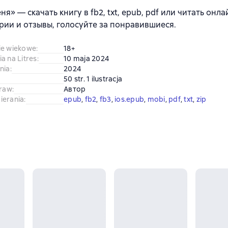
ня» — скачать книгу в fb2, txt, epub, pdf или читать онл
ии и отзывы, голосуйте за понравившиеся.
ie wiekowe
:
18+
a na Litres
:
10 maja 2024
nia
:
2024
50 str. 1 ilustracja
praw
:
Автор
ierania
:
epub
, 
fb2
, 
fb3
, 
ios.epub
, 
mobi
, 
pdf
, 
txt
, 
zip