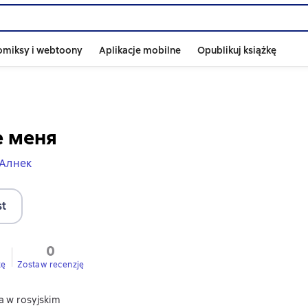
omiksy i webtoony
Aplikacje mobilne
Opublikuj książkę
е меня
Алнек
st
0
kę
Zostaw recenzję
a w rosyjskim