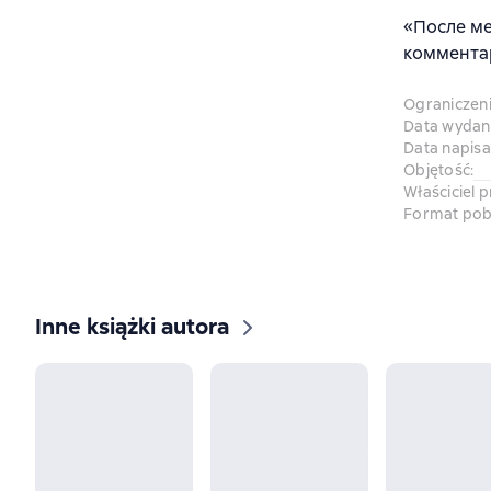
«После ме
комментар
Ograniczen
Data wydani
Data napisa
Objętość
:
Właściciel 
Format pob
Inne książki autora