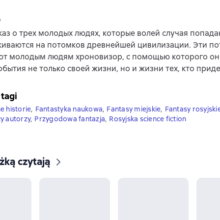
e
каз о трех молодых людях, которые волей случая попада
киваются на потомков древнейшей цивилизации. Эти п
ют молодым людям хроновизор, с помощью которого он
обытия не только своей жизни, но и жизни тех, кто приде
 tagi
e historie
,
Fantastyka naukowa
,
Fantasy miejskie
,
Fantasy rosyjski
y autorzy
,
Przygodowa fantazja
,
Rosyjska science fiction
ążką czytają