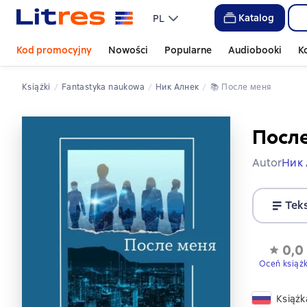
Katalog
PL
Kod promocyjny
Nowości
Popularne
Audiobooki
K
Książki
fantastyka naukowa
Ник Алнек
📚 
После меня
Посл
Autor
Ник 
Tek
0,0
Oceń książ
Książk