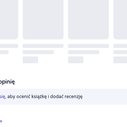
opinię
się
, aby ocenić książkę i dodać recenzję
ne