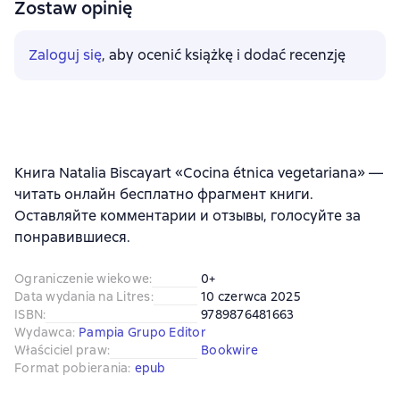
Zostaw opinię
Zaloguj się
, aby ocenić książkę i dodać recenzję
Книга Natalia Biscayart «Cocina étnica vegetariana» —
читать онлайн бесплатно фрагмент книги.
Оставляйте комментарии и отзывы, голосуйте за
понравившиеся.
Ograniczenie wiekowe
:
0+
Data wydania na Litres
:
10 czerwca 2025
ISBN
:
9789876481663
Wydawca
:
Pampia Grupo Editor
Właściciel praw
:
Bookwire
Format pobierania
:
epub