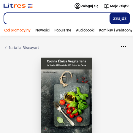
Zaloguj się
Moje książki
Znajdź
Kod promocyjny
Nowości
Popularne
Audiobooki
Komiksy i webtoony
Natalia Biscayart