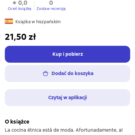
0,0
0
Oceń książkę
Zostaw recenzję
Książka w hiszpańskim
21,50 zł
Kup i pobierz
Dodać do koszyka
Czytaj w aplikacji
O książce
La cocina étnica está de moda. Afortunadamente, al