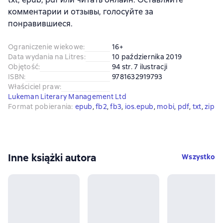
комментарии и отзывы, голосуйте за
понравившиеся.
Ograniczenie wiekowe
:
16+
Data wydania na Litres
:
10 października 2019
Objętość
:
94 str. 7 ilustracji
ISBN
:
9781632919793
Właściciel praw
:
Lukeman Literary Management Ltd
Format pobierania
:
epub
, 
fb2
, 
fb3
, 
ios.epub
, 
mobi
, 
pdf
, 
txt
, 
zip
Inne książki autora
Wszystko