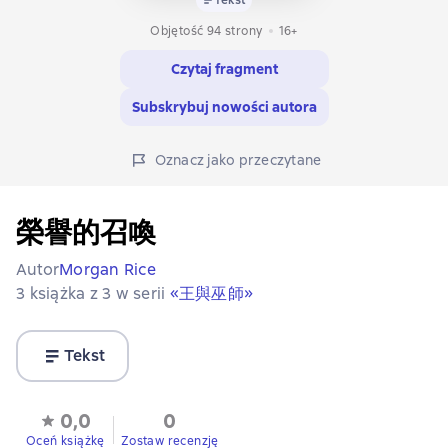
Objętość 94 strony
16+
Czytaj fragment
Subskrybuj nowości autora
Oznacz jako przeczytane
榮譽的召喚
Autor
Morgan Rice
3 książka z 3 w serii
«王與巫師»
Tekst
0,0
0
Oceń książkę
Zostaw recenzję