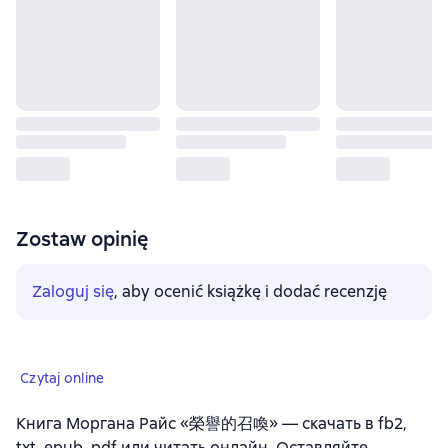
Zostaw opinię
Zaloguj się
, aby ocenić książkę i dodać recenzję
Czytaj online
Книга Моргана Райс «榮譽的召喚» — скачать в fb2,
txt, epub, pdf или читать онлайн. Оставляйте