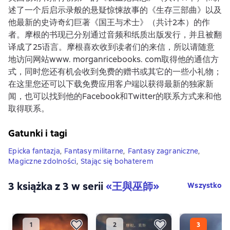
述了一个后启示录般的悬疑惊悚故事的《生存三部曲》以及
他最新的史诗奇幻巨著《国王与术士》（共计2本）的作
者。摩根的书现已分别通过音频和纸质出版发行，并且被翻
译成了25语言。摩根喜欢收到读者们的来信，所以请随意
地访问网站www. morganricebooks. com取得他的通信方
式，同时您还有机会收到免费的赠书或其它的一些小礼物；
在这里您还可以下载免费应用客户端以获得最新的独家新
闻，也可以找到他的Facebook和Twitter的联系方式来和他
取得联系。
Gatunki i tagi
Epicka fantazja
,
Fantasy militarne
,
Fantasy zagraniczne
,
Magiczne zdolności
,
Stając się bohaterem
3 książka z 3 w serii
«王與巫師»
Wszystko