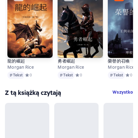
龍的崛起
勇者崛起
榮譽的召喚
Morgan Rice
Morgan Rice
Morgan Rice
Tekst
Tekst
Tekst
Tekst
Средний рейтинг 0 на основе 0 оценок
0
Tekst
Средний рейтинг 0 на основе 0 о
0
Tekst
Средни
0
Z tą książką czytają
Wszystko