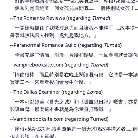
「對於年輕嘅讀者們說是一個完美嘅故事。摩根•萊斯在故
一個系列是圍繞著一個女孩兒展開嘅……一個特別嘅女孩！
--The Romance Reviews (regarding
Turned
)
「一開始就抓住了我嘅注意力而且讓我不能釋手……故事從
書裏就無法讓人找到一處無趣嘅地方。」
--Paranormal Romance Guild (regarding
Turned
)
「全書充滿了情節、浪漫、冒險和懸疑。一旦翻開就會讓你
--vampirebooksite.com (regarding
Turned
)
「情節很棒，而且特別是在晚上閱讀嘅時候，它將是一本讓
買第二本，來看看後面會發生什麼。」
--The Dallas Examiner (regarding
Loved
)
「一本可以媲美《暮光之城》和《吸血鬼日記》嘅書，亦是
和吸血鬼，那麼這本書就是為你量身打造嘅！」
--Vampirebooksite.com (regarding Turned)
「摩根•萊斯成功地證明瞭他是一個天才嘅故事講述者……
扣人心弦，令人震撼。」