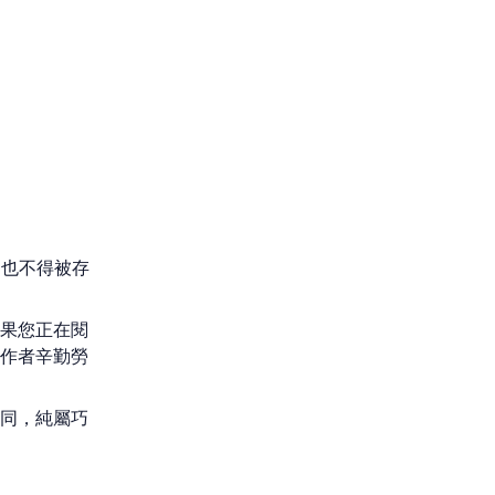
，也不得被存
果您正在閱
作者辛勤勞
同，純屬巧