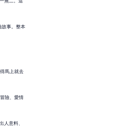
一無二。這
險故事。整本
得馬上就去
冒險、愛情
出人意料、