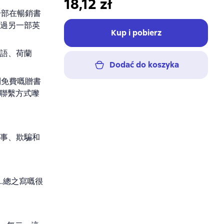
18,12 zł
一部在暢銷書
過另一部英
Kup i pobierz
語、荷蘭
Dodać do koszyka
到免費嘅贈書
嘅聯繫方式嚟
事、欺騙和
…總之寫嘅很