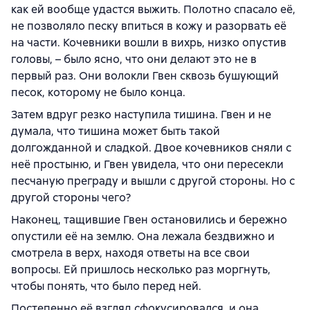
как ей вообще удастся выжить. Полотно спасало её,
не позволяло песку впиться в кожу и разорвать её
на части. Кочевники вошли в вихрь, низко опустив
головы, – было ясно, что они делают это не в
первый раз. Они волокли Гвен сквозь бушующий
песок, которому не было конца.
Затем вдруг резко наступила тишина. Гвен и не
думала, что тишина может быть такой
долгожданной и сладкой. Двое кочевников сняли с
неё простыню, и Гвен увидела, что они пересекли
песчаную преграду и вышли с другой стороны. Но с
другой стороны чего?
Наконец, тащившие Гвен остановились и бережно
опустили её на землю. Она лежала бездвижно и
смотрела в верх, находя ответы на все свои
вопросы. Ей пришлось несколько раз моргнуть,
чтобы понять, что было перед ней.
Постепенно её взгляд сфокусировался, и она