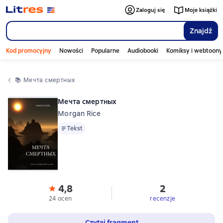
Zaloguj się
Moje książki
Znajdź
Kod promocyjny
Nowości
Popularne
Audiobooki
Komiksy i webtoony
📚 
Мечта смертных
Мечта смертных
Morgan Rice
Tekst
Tekst
4,8
2
24 ocen
recenzje
Czytaj fragment