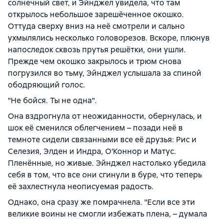
солнечный свет, и Эйнджел увидела, что там
открылось небольшое зарешёченное окошко.
Оттуда сверху вниз на неё смотрели и сально
ухмылялись несколько головорезов. Вскоре, плюнув
напоследок сквозь прутья решётки, они ушли.
Прежде чем окошко закрылось и трюм снова
погрузился во тьму, Эйнджел услышала за спиной
ободряющий голос.
"Не бойся. Ты не одна".
Она вздрогнула от неожиданности, обернулась, и
шок её сменился облегчением – позади неё в
темноте сидели связанными все её друзья: Рис и
Селезия, Элден и Индра, О'Коннор и Матус.
Пленённые, но живые. Эйнджел настолько убедила
себя в том, что все они сгинули в буре, что теперь
её захлестнула неописуемая радость.
Однако, она сразу же помрачнела. "Если все эти
великие воины не смогли избежать плена, – думала