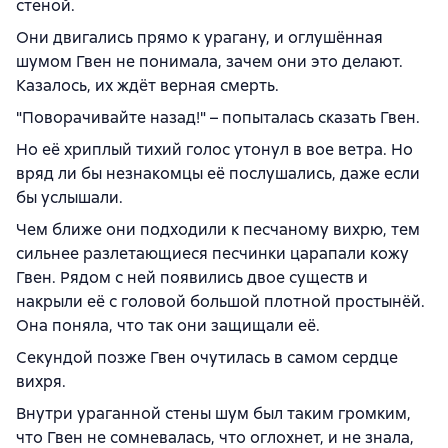
стеной.
Они двигались прямо к урагану, и оглушённая
шумом Гвен не понимала, зачем они это делают.
Казалось, их ждёт верная смерть.
"Поворачивайте назад!" – попыталась сказать Гвен.
Но её хриплый тихий голос утонул в вое ветра. Но
вряд ли бы незнакомцы её послушались, даже если
бы услышали.
Чем ближе они подходили к песчаному вихрю, тем
сильнее разлетающиеся песчинки царапали кожу
Гвен. Рядом с ней появились двое существ и
накрыли её с головой большой плотной простынёй.
Она поняла, что так они защищали её.
Секундой позже Гвен очутилась в самом сердце
вихря.
Внутри ураганной стены шум был таким громким,
что Гвен не сомневалась, что оглохнет, и не знала,