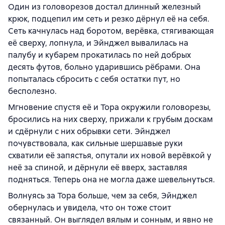
Один из головорезов достал длинный железный
крюк, подцепил им сеть и резко дёрнул её на себя.
Сеть качнулась над боротом, верёвка, стягивающая
её сверху, лопнула, и Эйнджел вывалилась на
палубу и кубарем прокатилась по ней добрых
десять футов, больно ударившись рёбрами. Она
попыталась сбросить с себя остатки пут, но
бесполезно.
Мгновение спустя её и Тора окружили головорезы,
бросились на них сверху, прижали к грубым доскам
и сдёрнули с них обрывки сети. Эйнджел
почувствовала, как сильные шершавые руки
схватили её запястья, опутали их новой верёвкой у
неё за спиной, и дёрнули её вверх, заставляя
подняться. Теперь она не могла даже шевельнуться.
Волнуясь за Тора больше, чем за себя, Эйнджел
обернулась и увидела, что он тоже стоит
связанный. Он выглядел вялым и сонным, и явно не