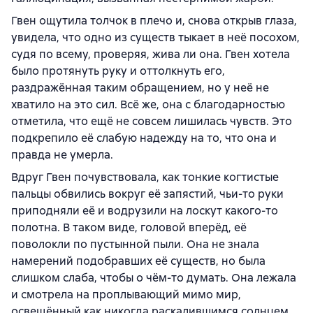
Гвен ощутила толчок в плечо и, снова открыв глаза,
увидела, что одно из существ тыкает в неё посохом,
судя по всему, проверяя, жива ли она. Гвен хотела
было протянуть руку и оттолкнуть его,
раздражённая таким обращением, но у неё не
хватило на это сил. Всё же, она с благодарностью
отметила, что ещё не совсем лишилась чувств. Это
подкрепило её слабую надежду на то, что она и
правда не умерла.
Вдруг Гвен почувствовала, как тонкие когтистые
пальцы обвились вокруг её запястий, чьи-то руки
приподняли её и водрузили на лоскут какого-то
полотна. В таком виде, головой вперёд, её
поволокли по пустынной пыли. Она не знала
намерений подобравших её существ, но была
слишком слаба, чтобы о чём-то думать. Она лежала
и смотрела на проплывающий мимо мир,
освещённый как никогда раскалившимся солнцем.