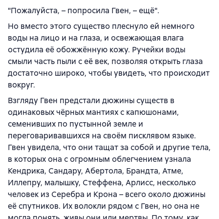
"Пожалуйста, – попросила Гвен, – ещё".
Но вместо этого существо плеснуло ей немного
воды на лицо и на глаза, и освежающая влага
остудила её обожжённую кожу. Ручейки воды
смыли часть пыли с её век, позволяя открыть глаза
достаточно широко, чтобы увидеть, что происходит
вокруг.
Взгляду Гвен предстали дюжины существ в
одинаковых чёрных мантиях с капюшонами,
семенивших по пустынной земле и
переговаривавшихся на своём писклявом языке.
Гвен увидела, что они тащат за собой и другие тела,
в которых она с огромным облегчением узнала
Кендрика, Сандару, Абертола, Брандта, Атме,
Иллепру, малышку, Стеффена, Арлисс, несколько
человек из Серебра и Крона – всего около дюжины
её спутников. Их волокли рядом с Гвен, но она не
могла понять, живы они или мертвы. По тому, как