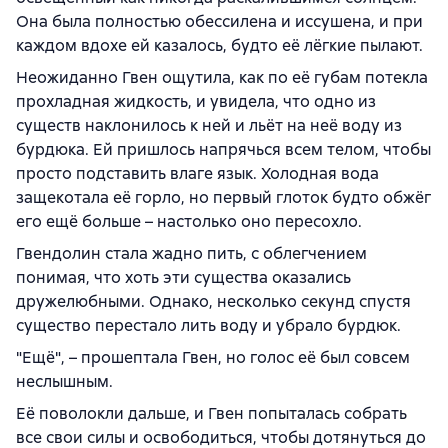
Она была полностью обессилена и иссушена, и при
каждом вдохе ей казалось, будто её лёгкие пылают.
Неожиданно Гвен ощутила, как по её губам потекла
прохладная жидкость, и увидела, что одно из
существ наклонилось к ней и льёт на неё воду из
бурдюка. Ей пришлось напрячься всем телом, чтобы
просто подставить влаге язык. Холодная вода
защекотала её горло, но первый глоток будто обжёг
его ещё больше – настолько оно пересохло.
Гвендолин стала жадно пить, с облегчением
понимая, что хоть эти существа оказались
дружелюбными. Однако, несколько секунд спустя
существо перестало лить воду и убрало бурдюк.
"Ещё", – прошептала Гвен, но голос её был совсем
неслышным.
Её поволокли дальше, и Гвен попыталась собрать
все свои силы и освободиться, чтобы дотянуться до