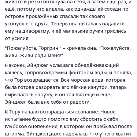
животе и резко потянула на себя, а затем ещё раз, и
ещё, потому что видела, как однажды её соседи по
острову прокажённых спасали так своего
утонувшего друга. Теперь она пыталась надавить
ему на диафрагму, и её маленькие ручки тряслись
от усилия.
"Пожалуйста, Торгрин," – кричала она. "Пожалуйста,
живи! Живи ради меня!"
Наконец Эйнджел услышала обнадёживающий
кашель, сопровождаемый фонтаном воды, и поняла,
что Тор возвращается. Вся морская вода, которая
была готова разорвать его лёгкие изнутри, теперь
вырывалась наружу, и он кашлял ещё и ещё.
Эйнджел была вне себя от радости.
К Тору начало возвращаться сознание. Новое
испытание будто помогло ему сбросить с себя
глубокое оцепенение, в котором он пребывал после
шторма. Эйнджел даже надеялась, что у него хватит