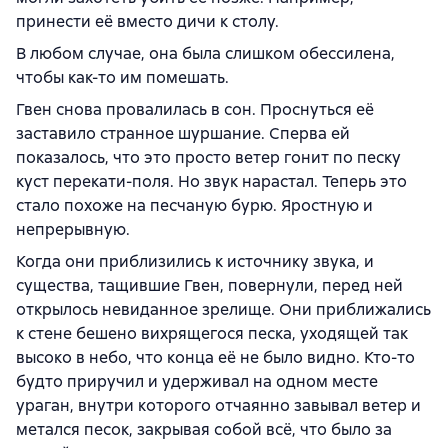
принести её вместо дичи к столу.
В любом случае, она была слишком обессилена,
чтобы как-то им помешать.
Гвен снова провалилась в сон. Проснуться её
заставило странное шуршание. Сперва ей
показалось, что это просто ветер гонит по песку
куст перекати-поля. Но звук нарастал. Теперь это
стало похоже на песчаную бурю. Яростную и
непрерывную.
Когда они приблизились к источнику звука, и
существа, тащившие Гвен, повернули, перед ней
открылось невиданное зрелище. Они приближались
к стене бешено вихрящегося песка, уходящей так
высоко в небо, что конца её не было видно. Кто-то
будто приручил и удерживал на одном месте
ураган, внутри которого отчаянно завывал ветер и
метался песок, закрывая собой всё, что было за