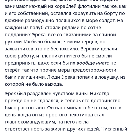
занимают каждый из кораблей флотилии так же, как
и его собственный, оставляя караулить на борту по
дюжине равнодушно пялящихся в море солдат. На
каждой из палуб стояли рядами по сотне
подданных Эрека, все со связанными за спиной
руками. Их было больше, чем имперцев, но
захватчиков это не беспокоило. Верёвки делали
свою работу, и пленники ничего бы не смогли
предпринять, даже если бы их
вообще никто
не
стерёг, так что прочие меры предосторожности
были излишними. Люди Эрека попали в ловушку, из
которой не было выхода.
Эрек был раздавлен чувством вины. Никогда
прежде он не сдавался, и теперь его достоинство
было растоптано. Он напоминал себе о том, что в
день, когда он из простого пехотинца стал
главнокомандующим, на него легла
ответственность за жизни других людей. Численный