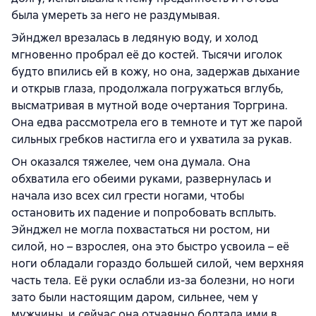
была умереть за него не раздумывая.
Эйнджел врезалась в ледяную воду, и холод
мгновенно пробрал её до костей. Тысячи иголок
будто впились ей в кожу, но она, задержав дыхание
и открыв глаза, продолжала погружаться вглубь,
высматривая в мутной воде очертания Торгрина.
Она едва рассмотрела его в темноте и тут же парой
сильных гребков настигла его и ухватила за рукав.
Он оказался тяжелее, чем она думала. Она
обхватила его обеими руками, развернулась и
начала изо всех сил грести ногами, чтобы
остановить их падение и попробовать всплыть.
Эйнджел не могла похвастаться ни ростом, ни
силой, но – взрослея, она это быстро усвоила – её
ноги обладали гораздо большей силой, чем верхняя
часть тела. Её руки ослабли из-за болезни, но ноги
зато были настоящим даром, сильнее, чем у
мужчины, и сейчас она отчаянно болтала ими в