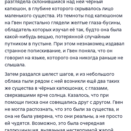
разглядела склонившийся над ней чёрный
капюшон, в глубине которого скрывалось лицо
маленького существа. Из темноты под капюшоном
на Гвен пристально глядели желтые глаза-бусины,
обладатель которых изучал её так, будто она была
какой-нибудь вещью, потерянной случайным
путником в пустыне. При этом незнакомец издавал
странное попискивание, и Гвен поняла, что он
говорил на языке, которого она никогда раньше не
слышала.
Затем раздался шелест шагов, и из небольшого
облака пыли рядом с ней возникли ещё два таких
же существа в чёрных капюшонах, с глазами,
сверкавшими ярче солнца. Казалось, что при
помощи писка они совещались друг с другом. Гвен
не могла распознать, что это были за существа, и
она не была уверена, что они реальны, а не просто
ей чудятся. Возможно, это была очередная
галлюцинация, вызванная нестерпимой жарой.