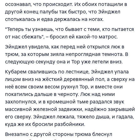
осознавал, что происходит. Их обоих потащили в
другой конец палубы так быстро, что Эйнджел
спотыкалась и едва держалась на ногах.
"Теперь ты узнаешь, что бывает с теми, кто пытается
от нас сбежать", – бросил ей какой-то матрос.
Эйнджел увидела, как перед ней открылся люк в
трюм, за которым зияла непроглядная темнота. В
следующую секунду она и Тор уже летели вниз.
Кубарем свалившись по лестнице, Эйнджел упала
лицом вниз на жёсткий деревянный пол, а сверху на
неё всем своим весом рухнул Тор, и вместе они
покатились дальше в черноту. Люк над ними
захлопнулся, и в кромешной тьме раздался звук
массивной железной задвижки, надёжно закрывшей
его сверху. Эйнджел лежала, тяжело дыша, и гадала,
куда же их бросили разбойники.
Внезапно с другой стороны трюма блеснул