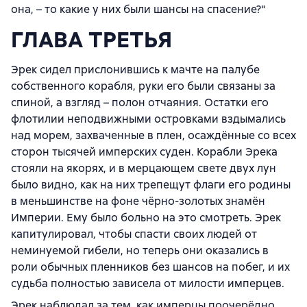
она, – то какие у них были шансы на спасение?"
ГЛАВА ТРЕТЬЯ
Эрек сидел прислонившись к мачте на палубе
собственного корабля, руки его были связаны за
спиной, а взгляд – полон отчаяния. Остатки его
флотилии неподвижными островками вздымались
над морем, захваченные в плен, осаждённые со всех
сторон тысячей имперских суден. Корабли Эрека
стояли на якорях, и в мерцающем свете двух лун
было видно, как на них трепещут флаги его родины
в меньшинстве на фоне чёрно-золотых знамён
Империи. Ему было больно на это смотреть. Эрек
капитулировал, чтобы спасти своих людей от
неминуемой гибели, но теперь они оказались в
роли обычных пленников без шансов на побег, и их
судьба полностью зависела от милости имперцев.
Эрек наблюдал за тем, как имперцы поочерёдно