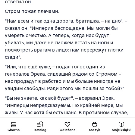
ответил он.
Стром пожал плечами.
"Нам всем и так одна дорога, братишка, – на дно", –
сказал он. "Империя беспощадна. Мы могли бы
умереть с честью. А теперь, когда нас будут
убивать, мы даже не сможем встать на ноги и
посмотреть врагам в лицо: нам перережут глотки
сзади".
"Или, что ещё хуже, – подал голос один из
генералов Эрека, сидевший рядом со Стромом –
нас продадут в рабство и мы больше никогда не
увидим свободы. Ради этого мы пошли за тобой?"
"Вы не знаете, как всё будет", – возразил Эрек.
"Имперцы непредсказуемы. По крайней мере, мы
живы. У нас хотя бы есть шанс. В противном случае,
наш приговор был бы уже исполнен".
Стром смотрел на Эрека с разочарованием.
Główna
Katalog
Odłożone
Koszyk
Moje książki