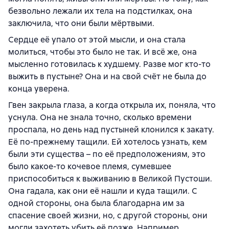
безвольно лежали их тела на подстилках, она
заключила, что они были мёртвыми.
Сердце её упало от этой мысли, и она стала
молиться, чтобы это было не так. И всё же, она
мысленно готовилась к худшему. Разве мог кто-то
выжить в пустыне? Она и на свой счёт не была до
конца уверена.
Гвен закрыла глаза, а когда открыла их, поняла, что
уснула. Она не знала точно, сколько времени
проспала, но день над пустыней клонился к закату.
Её по-прежнему тащили. Ей хотелось узнать, кем
были эти существа – по её предположениям, это
было какое-то кочевое племя, сумевшее
приспособиться к выживанию в Великой Пустоши.
Она гадала, как они её нашли и куда тащили. С
одной стороны, она была благодарна им за
спасение своей жизни, но, с другой стороны, они
могли захотеть убить её позже. Например,