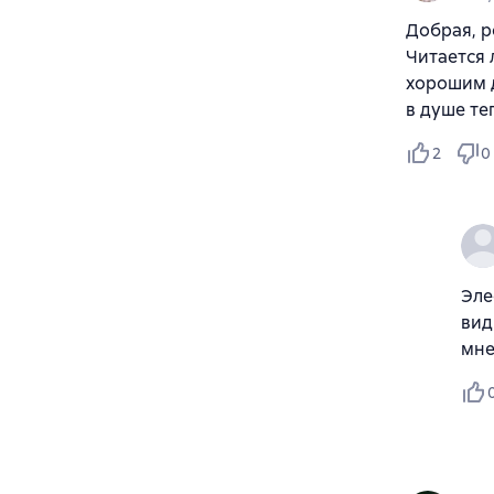
Добрая, р
Читается 
хорошим д
в душе те
2
0
Эле
вид
мне