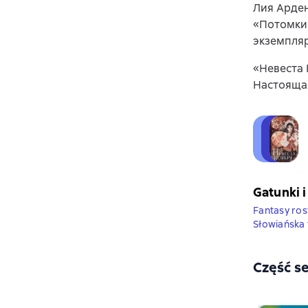
Лия Арден
«Потомки 
экземпля
«Невеста 
Настоящая
Gatunki i
Fantasy ros
Słowiańska 
Część se