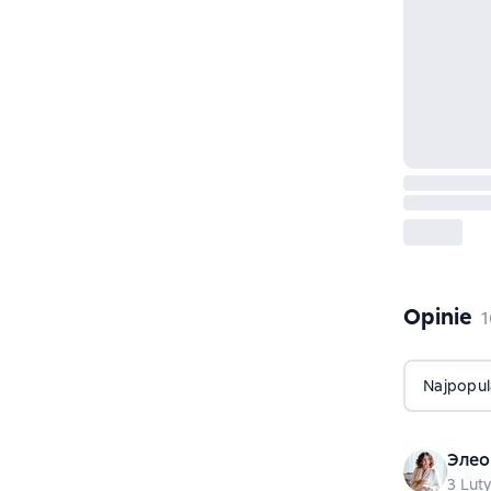
Opinie
,
1
Najpopul
Элео
3 Lut