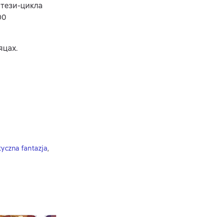
нтези-цикла
00
яцах.
yczna fantazja
,