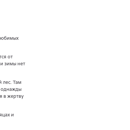
 любимых
тся от
ли зимы нет
 лес. Там
т однажды
я в жертву
яцах и