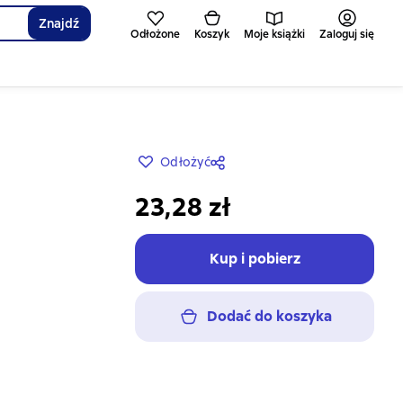
Znajdź
Odłożone
Koszyk
Moje książki
Zaloguj się
Odłożyć
23,28 zł
Kup i pobierz
Dodać do koszyka