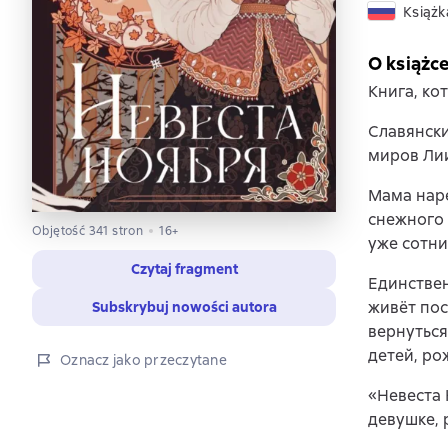
Książk
O książc
Книга, ко
Славянски
миров Ли
Мама наре
снежного 
Objętość 341 stron
16+
уже сотни
Czytaj fragment
Единствен
живёт пос
Subskrybuj nowości autora
вернуться
детей, ро
Oznacz jako przeczytane
«Невеста 
девушке, 