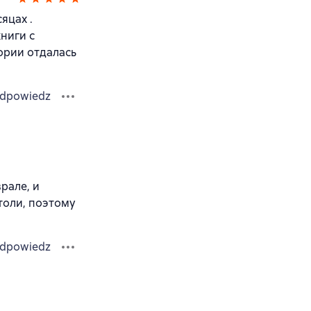
яцах .
книги с
ории отдалась
dpowiedz
рале, и
толи, поэтому
dpowiedz