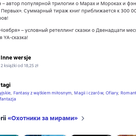
 – автор популярной трилогии о Марах и Мороках и фэ
Первых». Суммарный тираж книг приближается к 300 0
ров!
Ноября» – условный ретеллинг сказки о Двенадцати мес
 YA-сказка!
Inne wersje
2 książki od 18,25 zł
 tagi
yjskie
,
Fantasy z wątkiem miłosnym
,
Magii i czarów
,
Ofiary
,
Romant
fantazja
rii
«
Охотники за мирами
»