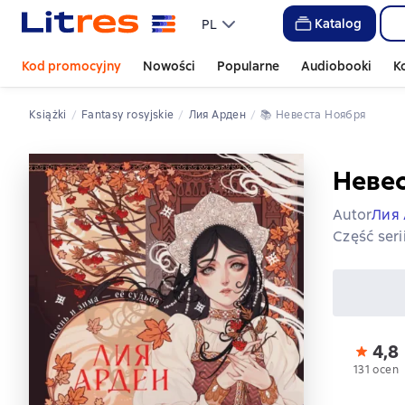
Katalog
PL
Kod promocyjny
Nowości
Popularne
Audiobooki
K
Książki
fantasy rosyjskie
Лия Арден
📚 
Невеста Ноября
Неве
Autor
Лия
Część seri
4,8
131 ocen