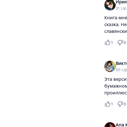
Ирин
31 Li
Книга мне
сказка. Н
славянск
1
0
Викт
30 Li
Эта верси
бумажном 
проиллюс
1
0
Ana 