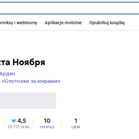
omiksy i webtoony
Aplikacje mobilne
Opublikuj książkę
ста Ноября
 Арден
i
«Охотники за мирами»
4,5
10
1
20 721 ocen
recenzji
cytat