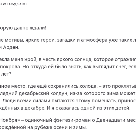
a w rosyjskim
e
торую давно ждали!
е мотивы, яркие герои, загадки и атмосфера уже таких
и Арден.
кла меня Ярой, в честь яркого солнца, которое отражае
покрова. Но откуда ей было знать, как выглядит снег, ес
 лет?
ное место, где ещё сохранились холода, – это проклятый
ледний декабрьский колдун, из-за которого зима може
. Люди всеми силами пытаются этому помешать, принос
ждённых в декабре. И я оказалась одной из этих детей.
Ноября» – одиночный фэнтези-роман о Двенадцати мес
рождённой на рубеже осени и зимы.