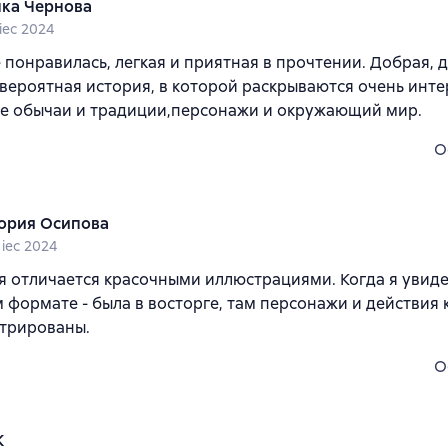
ка Чернова
piec 2024
 понравилась, легкая и приятная в прочтении. Добрая, 
евероятная история, в которой раскрываются очень инт
ие обычаи и традиции,персонажи и окружающий мир.
O
ория Осипова
piec 2024
я отличается красочными иллюстрациями. Когда я увидел
формате - была в восторге, там персонажи и действия 
трированы.
O
К