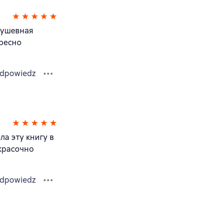
душевная
ересно
dpowiedz
а эту книгу в
красочно
dpowiedz