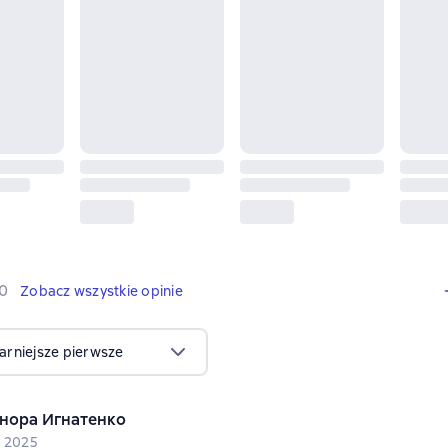
10 opinie
0
Zobacz wszystkie opinie
arniejsze pierwsze
нора Игнатенко
y 2025