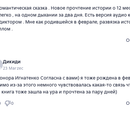
омантическая сказка . Новое прочтение истории о 12 мес
легко , на одном дыхании за два дня. Есть версия аудио 
иктором . Мне как родившейся в феврале, развязка ист
плом .
O
Дикиди
23 Marzec
онора Игнатенко Согласна с вами) я тоже рождена в фев
имо из-за этого немного чувствовалась какая-то связь ч
 книга тоже зашла на ура и прочтена за пару дней)
O
0
0