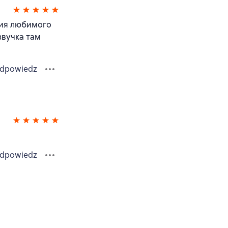
ения любимого
звучка там
dpowiedz
dpowiedz