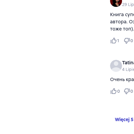
29 Li
Книга суп
автора. О
тоже топ)
1
0
Tatin
4 Lipi
Очень кра
0
0
Więcej 5