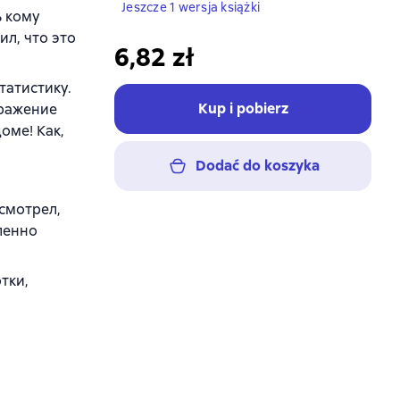
Jeszcze 1 wersja książki
ь кому
ил, что это
6,82 zł
татистику.
Kup i pobierz
дражение
оме! Как,
Dodać do koszyka
 смотрел,
бленно
тки,