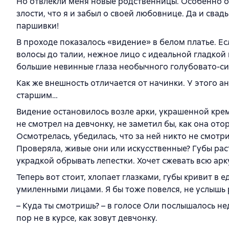
Но отвлекли меня новые родственницы. Особенно о
злости, что я и забыл о своей любовнице. Да и свад
паршивки!
В проходе показалось «видение» в белом платье. Есл
волосы до талии, нежное лицо с идеальной гладкой
большие невинные глаза необычного голубовато-си
Как же внешность отличается от начинки. У этого а
старшим…
Видение остановилось возле арки, украшенной кре
не смотрел на девчонку, не заметил бы, как она отор
Осмотрелась, убедилась, что за ней никто не смот
Проверяла, живые они или искусственные? Губы рас
украдкой обрывать лепестки. Хочет сжевать всю арк
Теперь вот стоит, хлопает глазками, губы кривит в е
умиленными лицами. Я бы тоже повелся, не услышь 
– Куда ты смотришь? – в голосе Оли послышалось нед
пор не в курсе, как зовут девчонку.