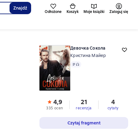
Znajdź
Odłożone
Koszyk
Moje książki
Zaloguj się
Девочка Сокола
Кристина Майер
Tekst
, format audio dostępny
4,9
21
4
335 ocen
recenzja
cytaty
Czytaj fragment