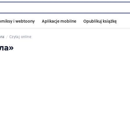
omiksy i webtoony
Aplikacje mobilne
Opublikuj książkę
ола
Czytaj online
ола»