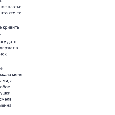
,
вное платье
что кто-то
е кривить
.
огу дать
 держат в
енок
не
ожала меня
ами, а
любое
бушки.
 смела
еменна