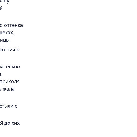
олну
ой
го оттенка
щеках,
ицы.
ажения к
мательно
.
 прикол?
олжала
стыли с
Я до сих