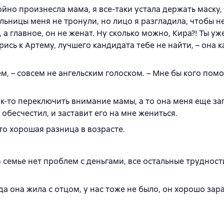
ойно произнесла мама, я все-таки устала держать маску,
ельницы меня не тронули, но лицо я разгладила, чтобы н
а главное, он не женат. Ну сколько можно, Кира?! Ты уж
ись к Артему, лучшего кандидата тебе не найти, – она к
ем, – совсем не ангельским голоском. – Мне бы кого пом
к-то переключить внимание мамы, а то она меня еще за
 обесчестил, и заставит его на мне жениться.
Это хорошая разница в возрасте.
 в семье нет проблем с деньгами, все остальные трудност
да она жила с отцом, у нас тоже не было, он хорошо зар