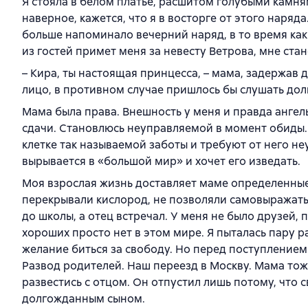
Я стояла в белом платье, расшитом голубыми камням
наверное, кажется, что я в восторге от этого наряда
больше напоминало вечерний наряд, в то время как 
из гостей примет меня за невесту Ветрова, мне ста
– Кира, ты настоящая принцесса, – мама, задержав д
лицо, в противном случае пришлось бы слушать долг
Мама была права. Внешность у меня и правда ангельс
сдачи. Становлюсь неуправляемой в момент обиды. 
клетке так называемой заботы и требуют от него н
вырывается в «большой мир» и хочет его изведать.
Моя взрослая жизнь доставляет маме определенные 
перекрывали кислород, не позволяли самовыражать
до школы, а отец встречал. У меня не было друзей,
хороших просто нет в этом мире. Я пыталась пару р
желание биться за свободу. Но перед поступлением
Развод родителей. Наш переезд в Москву. Мама тоже
развестись с отцом. Он отпустил лишь потому, что 
долгожданным сыном.