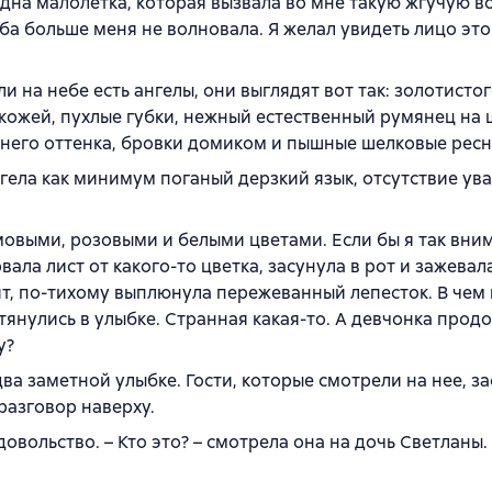
дна малолетка, которая вызвала во мне такую жгучую в
ьба больше меня не волновала. Я желал увидеть лицо эт
и на небе есть ангелы, они выглядят вот так: золотисто
 кожей, пухлые губки, нежный естественный румянец на 
него оттенка, бровки домиком и пышные шелковые ресн
нгела как минимум поганый дерзкий язык, отсутствие ув
мовыми, розовыми и белыми цветами. Если бы я так вни
вала лист от какого-то цветка, засунула в рот и зажевала
рит, по-тихому выплюнула пережеванный лепесток. В чем
тянулись в улыбке. Странная какая-то. А девчонка прод
у?
два заметной улыбке. Гости, которые смотрели на нее, за
разговор наверху.
овольство. – Кто это? – смотрела она на дочь Светланы. 