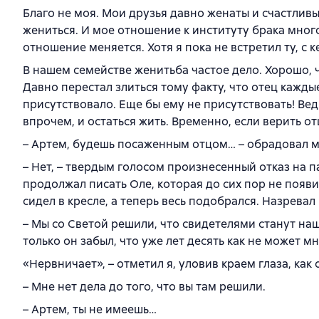
Благо не моя. Мои друзья давно женаты и счастливы
жениться. И мое отношение к институту брака много
отношение меняется. Хотя я пока не встретил ту, с к
В нашем семействе женитьба частое дело. Хорошо, 
Давно перестал злиться тому факту, что отец кажды
присутствовало. Еще бы ему не присутствовать! Ве
впрочем, и остаться жить. Временно, если верить от
– Артем, будешь посаженным отцом… – обрадовал ме
– Нет, – твердым голосом произнесенный отказ на п
продолжал писать Оле, которая до сих пор не появил
сидел в кресле, а теперь весь подобрался. Назрева
– Мы со Светой решили, что свидетелями станут наш
только он забыл, что уже лет десять как не может м
«Нервничает», – отметил я, уловив краем глаза, как
– Мне нет дела до того, что вы там решили.
– Артем, ты не имеешь…