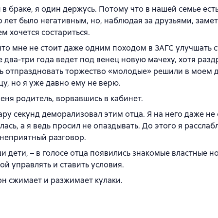
 в браке, я один держусь. Потому что в нашей семье ест
 лет было негативным, но, наблюдая за друзьями, замет
ем хочется состариться.
что мне не стоит даже одним походом в ЗАГС улучшать с
е два-три года ведет под венец новую мачеху, хотя раз
дь отпраздновать торжество «молодые» решили в моем д
цу, но я уже давно ему не верю.
ня родитель, ворвавшись в кабинет.
ару секунд деморализовал этим отца. Я на него даже не
ась, а я ведь просил не опаздывать. До этого я рассла
л неприятный разговор.
и дети, – в голосе отца появились знакомые властные но
ной управлять и ставить условия.
 он сжимает и разжимает кулаки.