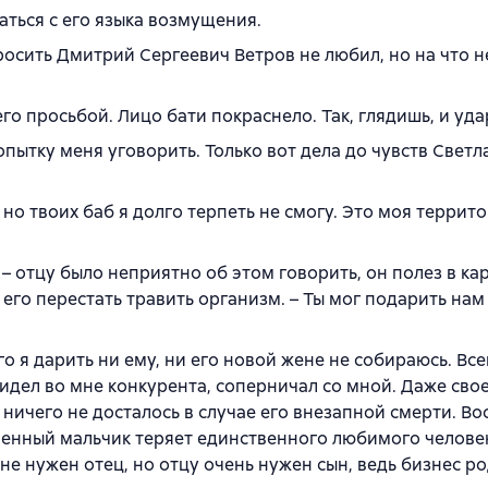
аться с его языка возмущения.
 просить Дмитрий Сергеевич Ветров не любил, но на что 
его просьбой. Лицо бати покраснело. Так, глядишь, и уда
пытку меня уговорить. Только вот дела до чувств Светл
но твоих баб я долго терпеть не смогу. Это моя террито
 – отцу было неприятно об этом говорить, он полез в ка
 его перестать травить организм. – Ты мог подарить нам
о я дарить ни ему, ни его новой жене не собираюсь. Все
идел во мне конкурента, соперничал со мной. Даже свое
ничего не досталось в случае его внезапной смерти. Во
шенный мальчик теряет единственного любимого человек
е нужен отец, но отцу очень нужен сын, ведь бизнес р