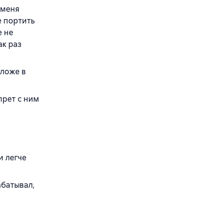
 меня
е портить
е не
ак раз
оложе в
прет с ним
и легче
абатывал,