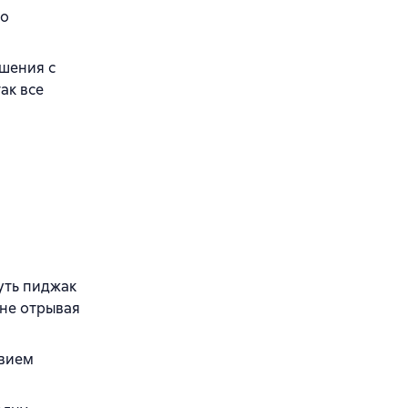
ло
ошения с
ак все
нуть пиджак
 не отрывая
твием