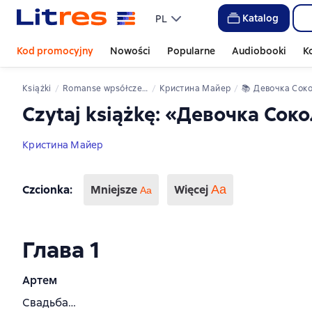
Katalog
PL
Kod promocyjny
Nowości
Popularne
Audiobooki
K
Książki
romanse wpsółczesne
Кристина Майер
📚 
Девочка Сок
Czytaj książkę: «Девочка Сок
Кристина Майер
Czcionka
:
Mniejsze
Więcej
Аа
Aa
Глава 1
Артем
Свадьба…