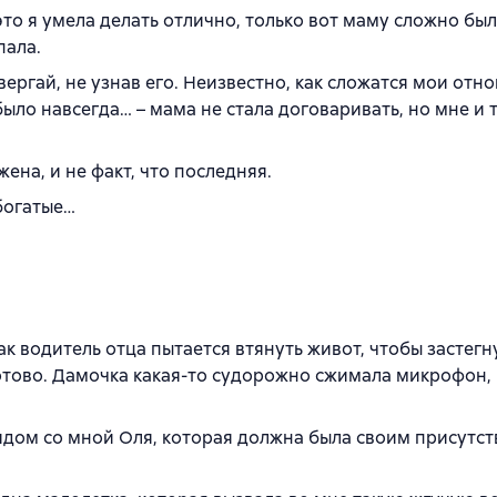
, это я умела делать отлично, только вот маму сложно бы
пала.
вергай, не узнав его. Неизвестно, как сложатся мои отн
было навсегда… – мама не стала договаривать, но мне и т
жена, и не факт, что последняя.
 богатые…
ак водитель отца пытается втянуть живот, чтобы застег
готово. Дамочка какая-то судорожно сжимала микрофон,
рядом со мной Оля, которая должна была своим присутс