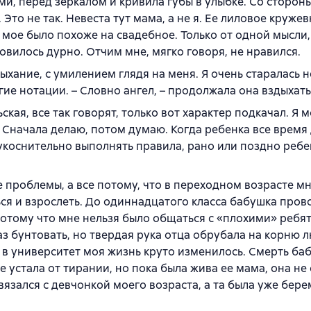
и, перед зеркалом и кривила губы в улыбке. Со стороны
. Это не так. Невеста тут мама, а не я. Ее лиловое круже
мое было похоже на свадебное. Только от одной мысли, 
новилось дурно. Отчим мне, мягко говоря, не нравился.
ыхание, с умилением глядя на меня. Я очень старалась н
ие нотации. – Словно ангел, – продолжала она вздыхать
кая, все так говорят, только вот характер подкачал. Я м
Сначала делаю, потом думаю. Когда ребенка все время
еукоснительно выполнять правила, рано или поздно реб
проблемы, а все потому, что в переходном возрасте м
ся и взрослеть. До одиннадцатого класса бабушка пров
 потому что мне нельзя было общаться с «плохими» ребят
аз бунтовать, но твердая рука отца обрубала на корню 
 в университет моя жизнь круто изменилось. Смерть ба
 устала от тирании, но пока была жива ее мама, она не
связался с девчонкой моего возраста, а та была уже бер