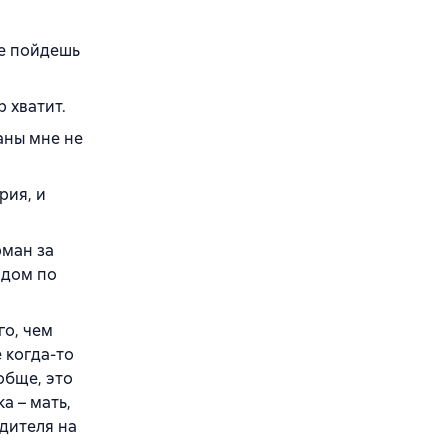
не пойдешь
р хватит.
аны мне не
рия, и
рман за
 дом по
го, чем
 когда-то
обще, это
а – мать,
одителя на