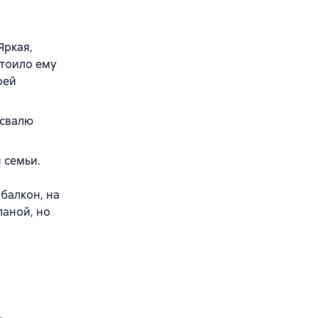
Яркая,
стоило ему
оей
 свалю
 семьи.
балкон, на
ланой, но