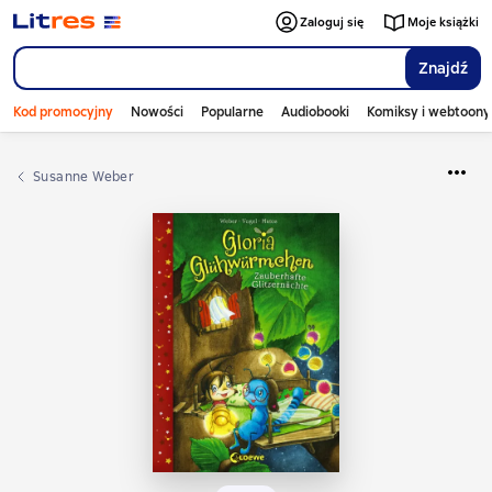
Zaloguj się
Moje książki
Znajdź
Kod promocyjny
Nowości
Popularne
Audiobooki
Komiksy i webtoony
Susanne Weber