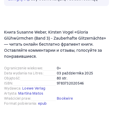
Книга Susanne Weber, Kirsten Vogel «Gloria
Glühwürmchen (Band 3) - Zauberhafte Glitzernächte»
— читать онлайн бесплатно фрагмент книги.
Оставляйте комментарии и отзывы, голосуйте за
понравившиеся.
Ograniczenie wiekowe
:
0+
Data wydania na Litres
:
03 października 2025
Objętość
:
80 str.
ISBN
:
9783732020546
Wydawca
:
Loewe Verlag
Artysta
:
Martina Matos
Właściciel praw
:
Bookwire
Format pobierania
:
epub