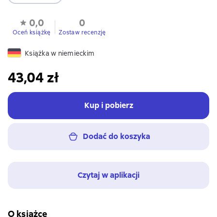
0,0
0
Oceń książkę
Zostaw recenzję
Książka w niemieckim
43,04 zł
Kup i pobierz
Dodać do koszyka
Czytaj w aplikacji
O książce