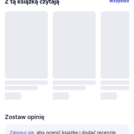
Z tą książką czytają
Wszystko
Zostaw opinię
Zaloguj się
, aby ocenić książkę i dodać recenzję