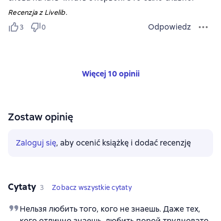
Recenzja z Livelib.
Odpowiedz
3
0
Więcej 10 opinii
Zostaw opinię
Zaloguj się
, aby ocenić książkę i dodać recenzję
Cytaty
3
Zobacz wszystkie cytaty
Нельзя любить того, кого не знаешь. Даже тех,
кого отлично знаешь, любить порой трудновато.