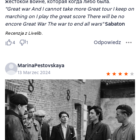
жестокой войне, которая когда либо была.
"Great war And I cannot take more Great tour I keep on
marching on I play the great score There will be no
encore Great War The war to end all wars"
Sabaton
Recenzja z Livelib.
Odpowiedz
4
1
MarinaPestovskaya
13 Marzec 2024