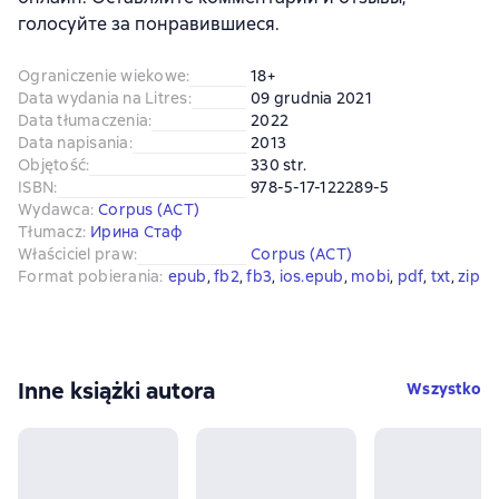
голосуйте за понравившиеся.
Ograniczenie wiekowe
:
18+
Data wydania na Litres
:
09 grudnia 2021
Data tłumaczenia
:
2022
Data napisania
:
2013
Objętość
:
330 str.
ISBN
:
978-5-17-122289-5
Wydawca
:
Corpus (АСТ)
Tłumacz
:
Ирина Стаф
Właściciel praw
:
Corpus (АСТ)
Format pobierania
:
epub
, 
fb2
, 
fb3
, 
ios.epub
, 
mobi
, 
pdf
, 
txt
, 
zip
Inne książki autora
Wszystko