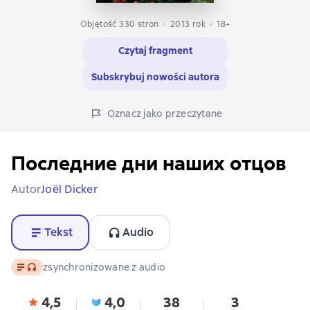
Objętość 330 stron
2013
rok
18+
Czytaj fragment
Subskrybuj nowości autora
Oznacz jako przeczytane
Последние дни наших отцов
Autor
Joël Dicker
Tekst
Audio
Tekst
, format audio dostępny
zsynchronizowane z audio
4,5
4,0
38
3