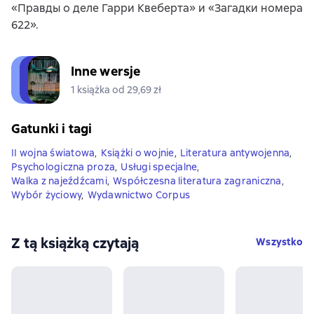
«Правды о деле Гарри Квеберта» и «Загадки номера
622».
Inne wersje
1 książka od 29,69 zł
Gatunki i tagi
II wojna światowa
,
Książki o wojnie
,
Literatura antywojenna
,
Psychologiczna proza
,
Usługi specjalne
,
Walka z najeźdźcami
,
Współczesna literatura zagraniczna
,
Wybór życiowy
,
Wydawnictwo Corpus
Z tą książką czytają
Wszystko