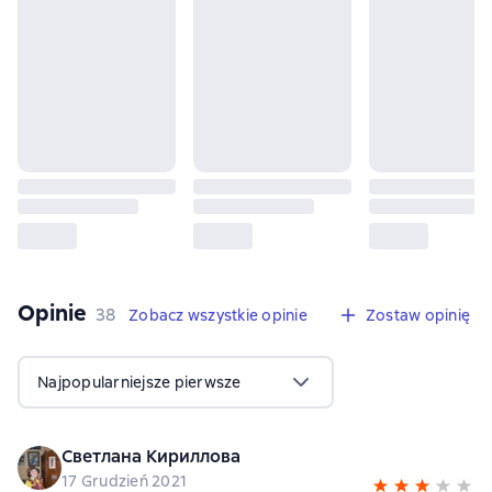
Opinie
,
38 opinie
38
Zobacz wszystkie opinie
Zostaw opinię
Najpopularniejsze pierwsze
Светлана Кириллова
17 Grudzień 2021