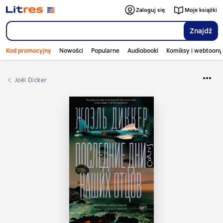
Zaloguj się
Moje książki
Znajdź
Kod promocyjny
Nowości
Popularne
Audiobooki
Komiksy i webtoony
Joël Dicker