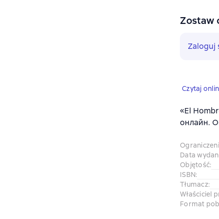
Zostaw 
Zaloguj 
Czytaj onli
«El Hombre
онлайн. О
Ograniczen
Data wydani
Objętość
:
ISBN
:
Tłumacz
:
Właściciel 
Format pob