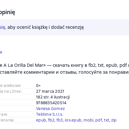
opinię
się
, aby ocenić książkę i dodać recenzję
ne
 A La Orilla Del Mar» — скачать книгу в fb2, txt, epub, pdf
ставляйте комментарии и отзывы, голосуйте за понрави
ie wiekowe
:
0+
a na Litres
:
27 marca 2021
182 str. 4 ilustracji
9788835420514
Vanesa Gomez
praw
:
Tektime S.r.l.s.
ierania
:
epub
, 
fb2
, 
fb3
, 
ios.epub
, 
mobi
, 
pdf
, 
txt
, 
zip