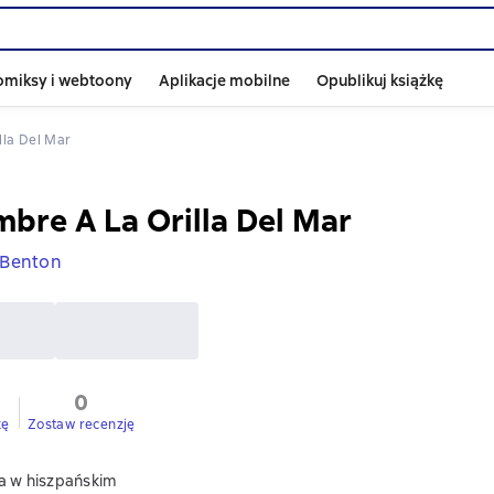
omiksy i webtoony
Aplikacje mobilne
Opublikuj książkę
lla Del Mar
mbre A La Orilla Del Mar
 Benton
0
kę
Zostaw recenzję
a w hiszpańskim