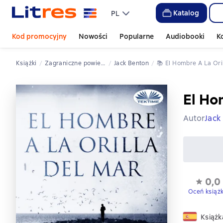
Katalog
PL
Kod promocyjny
Nowości
Popularne
Audiobooki
K
Książki
zagraniczne powieści kryminalne
Jack Benton
📚 
El Hombre A La Ori
El Ho
Autor
Jack
0,0
Oceń książ
Książk