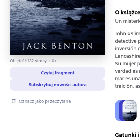
O książc
Un misteri
John «Slim
detective 
inversión 
Lancashire.
Objętość 182 strony
0+
Su mujer p
verdad es 
Czytaj fragment
mar es una
Subskrybuj nowości autora
traición, a
Oznacz jako przeczytane
Gatunki i