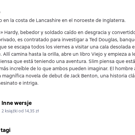
e
o en la costa de Lancashire en el noroeste de Inglaterra.
» Hardy, bebedor y soldado caído en desgracia y convertid
privado, es contratado para investigar a Ted Douglas, banq
que se escapa todos los viernes a visitar una cala desolada e
 Allí camina hasta la orilla, abre un libro Viejo y empieza a l
iensa que está teniendo una aventura. Slim piensa que está
más increíble de lo que ambos pueden imaginar. El hombre a 
 magnífica novela de debut de Jack Benton, una historia clá
sesinato e intriga.
Inne wersje
2 książki od 14,35 zł
 tagi