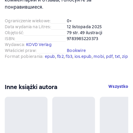
понравившиеся.
Ograniczenie wiekowe
:
0+
Data wydania na Litres
:
12 listopada 2025
Objętość
:
79 str. 49 ilustracji
ISBN
:
9783985220373
Wydawca
:
KOVD Verlag
Właściciel praw
:
Bookwire
Format pobierania
:
epub
, 
fb2
, 
fb3
, 
ios.epub
, 
mobi
, 
pdf
, 
txt
, 
zip
Inne książki autora
Wszystko