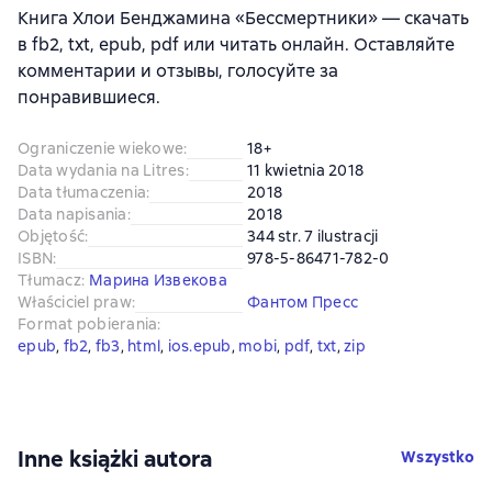
Книга Хлои Бенджамина «Бессмертники» — скачать
в fb2, txt, epub, pdf или читать онлайн. Оставляйте
комментарии и отзывы, голосуйте за
понравившиеся.
Ograniczenie wiekowe
:
18+
Data wydania na Litres
:
11 kwietnia 2018
Data tłumaczenia
:
2018
Data napisania
:
2018
Objętość
:
344 str. 7 ilustracji
ISBN
:
978-5-86471-782-0
Tłumacz
:
Марина Извекова
Właściciel praw
:
Фантом Пресс
Format pobierania
:
epub
, 
fb2
, 
fb3
, 
html
, 
ios.epub
, 
mobi
, 
pdf
, 
txt
, 
zip
Inne książki autora
Wszystko