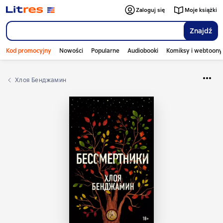
Zaloguj się
Moje książki
Znajdź
Kod promocyjny
Nowości
Popularne
Audiobooki
Komiksy i webtoony
Хлоя Бенджамин