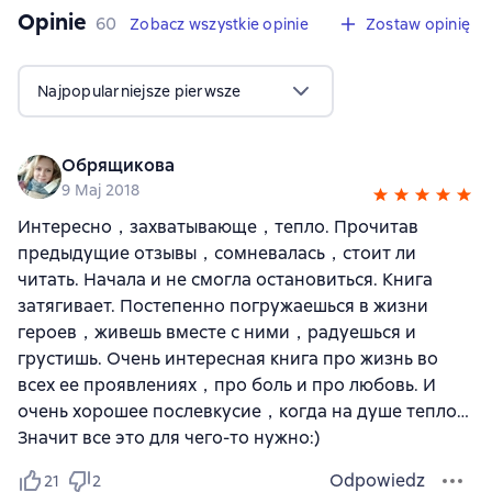
Opinie
,
60 opinie
60
Zobacz wszystkie opinie
Zostaw opinię
Najpopularniejsze pierwsze
Обрящикова
9 Maj 2018
Интересно，захватывающе，тепло. Прочитав
предыдущие отзывы，сомневалась，стоит ли
читать. Начала и не смогла остановиться. Книга
затягивает. Постепенно погружаешься в жизни
героев，живешь вместе с ними，радуешься и
грустишь. Очень интересная книга про жизнь во
всех ее проявлениях，про боль и про любовь. И
очень хорошее послевкусие，когда на душе тепло…
Значит все это для чего-то нужно:)
Odpowiedz
21
2