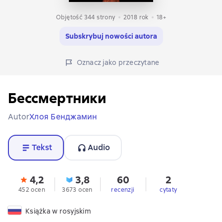
Objętość 344 strony
2018
rok
18+
Subskrybuj nowości autora
Oznacz jako przeczytane
Бессмертники
Autor
Хлоя Бенджамин
Tekst
Audio
4,2
3,8
60
2
452 ocen
3673 ocen
recenzji
cytaty
Książka w rosyjskim