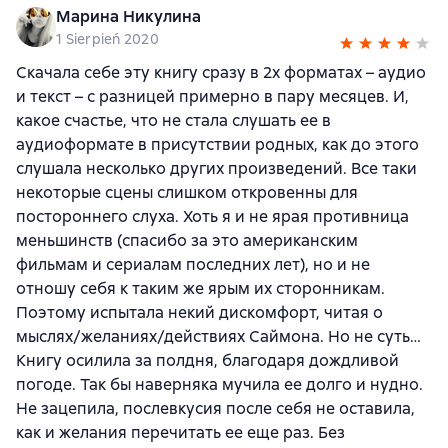
Марина Никулина
1 Sierpień 2020
Скачала себе эту книгу сразу в 2х форматах – аудио
и текст – с разницей примерно в пару месяцев. И,
какое счастье, что не стала слушать ее в
аудиоформате в присутствии родных, как до этого
слушала несколько других произведений. Все таки
некоторые сцены слишком откровенны для
постороннего слуха. Хоть я и не ярая противница
меньшинств (спасибо за это американским
фильмам и сериалам последних лет), но и не
отношу себя к таким же ярым их сторонникам.
Поэтому испытала некий дискомфорт, читая о
мыслях/желаниях/действиях Саймона. Но не суть…
Книгу осилила за полдня, благодаря дождливой
погоде. Так бы наверняка мучила ее долго и нудно.
Не зацепила, послевкусия после себя не оставила,
как и желания перечитать ее еще раз. Без