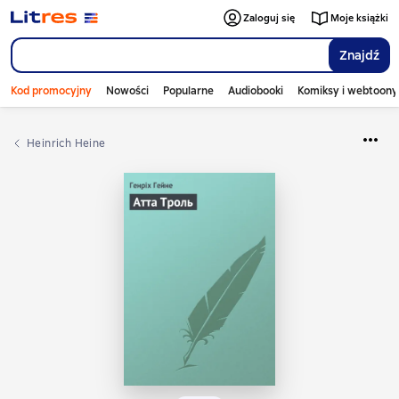
Zaloguj się
Moje książki
Znajdź
Kod promocyjny
Nowości
Popularne
Audiobooki
Komiksy i webtoony
Heinrich Heine