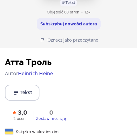
Tekst
Objętość 60 stron
12+
Subskrybuj nowości autora
Oznacz jako przeczytane
Атта Троль
Autor
Heinrich Heine
Tekst
3,0
0
2 ocen
Zostaw recenzję
Książka w ukraińskim