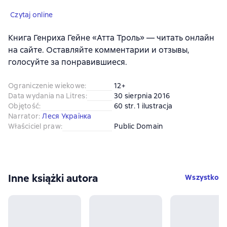
Czytaj online
Книга Генриха Гейне «Атта Троль» — читать онлайн
на сайте. Оставляйте комментарии и отзывы,
голосуйте за понравившиеся.
Ograniczenie wiekowe
:
12+
Data wydania na Litres
:
30 sierpnia 2016
Objętość
:
60 str. 1 ilustracja
Narrator
:
Леся Українка
Właściciel praw
:
Public Domain
Inne książki autora
Wszystko