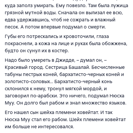
куда заполз умирать. Ему повезло. Там была лужица
грязной мутной воды. Сначала он вылизал ее всю,
едва удержавшись, чтоб не сожрать и влажный
песок. А потом впервые подумал о смерти.
Губы его потрескались и кровоточили, глаза
покраснели, а кожа на лице и руках была обожжена,
будто он сунул их в костер.
Надо было умереть в Джидде, – думал он, –
Красивый город. Сестрица Башалай. Бесчисленные
табуны пестрых коней, бархатисто-черных коней и
золотисто-соловых… Бархатисто-черный конь
склонился к нему, тронул мягкой мордой, и
заговорил по-арабски. Это ничего, подумал Нюсха
Муу. Он долго был рабом и знал множество языков.
Его нашел сын шейха племени ховейтат. И так
Нюсха Муу стал его рабом. Шейх племени ховейтат
им больше не интересовался.