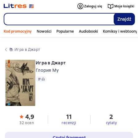
Zaloguj się
Moje książki
Znajdź
Kod promocyjny
Nowości
Popularne
Audiobooki
Komiksy i webtoony
📚 
Игра в Джарт
Игра в Джарт
Глория Му
Tekst
, format audio dostępny
4,9
11
2
32 ocen
recenzji
cytaty
Czytaj fragment