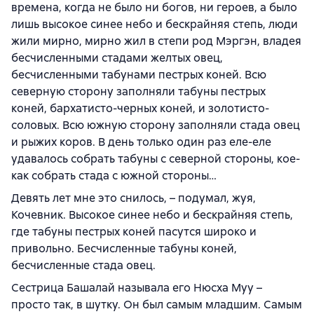
времена, когда не было ни богов, ни героев, а было
лишь высокое синее небо и бескрайняя степь, люди
жили мирно, мирно жил в степи род Мэргэн, владея
бесчисленными стадами желтых овец,
бесчисленными табунами пестрых коней. Всю
северную сторону заполняли табуны пестрых
коней, бархатисто-черных коней, и золотисто-
соловых. Всю южную сторону заполняли стада овец
и рыжих коров. В день только один раз еле-еле
удавалось собрать табуны с северной стороны, кое-
как собрать стада с южной стороны…
Девять лет мне это снилось, – подумал, жуя,
Кочевник. Высокое синее небо и бескрайняя степь,
где табуны пестрых коней пасутся широко и
привольно. Бесчисленные табуны коней,
бесчисленные стада овец.
Сестрица Башалай называла его Нюсха Муу –
просто так, в шутку. Он был самым младшим. Самым