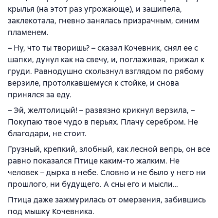
крылья (на этот раз угрожающе), и зашипела,
заклекотала, гневно занялась призрачным, синим
пламенем.
– Ну, что ты творишь? – сказал Кочевник, снял ее с
шапки, дунул как на свечу, и, поглаживая, прижал к
груди. Равнодушно скользнул взглядом по рябому
верзиле, протолкавшемуся к стойке, и снова
принялся за еду.
– Эй, желтолицый! – развязно крикнул верзила, –
Покупаю твое чудо в перьях. Плачу серебром. Не
благодари, не стоит.
Грузный, крепкий, злобный, как лесной вепрь, он все
равно показался Птице каким-то жалким. Не
человек – дырка в небе. Словно и не было у него ни
прошлого, ни будущего. А сны его и мысли…
Птица даже зажмурилась от омерзения, забившись
под мышку Кочевника.