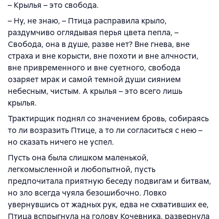
– Крылья – это свобода.
– Ну, не знаю, – Птица расправила крыло,
раздумчиво оглядывая перья цвета пепла, –
Свобода, она в душе, разве нет? Вне гнева, вне
страха и вне корысти, вне похоти и вне алчности,
вне привременного и вне суетного, свобода
озаряет мрак и самой темной души сиянием
небесным, чистым. А крылья – это всего лишь
крылья.
Трактирщик поднял со значением бровь, собираясь
то ли возразить Птице, а то ли согласиться с нею –
но сказать ничего не успел.
Пусть она была слишком маленькой,
легкомысленной и любопытной, пусть
предпочитала приятную беседу подвигам и битвам,
но зло всегда чуяла безошибочно. Ловко
увернувшись от жадных рук, едва не схвативших ее,
Птица вспрыгнула на голову Кочевника, развернула