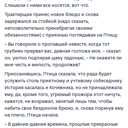
Слишком с ними все носятся, вот что.
Трактирщик принес новое блюдо и снова
задержался за стойкой (надо сказать,
непозволительно пренебрегая своими
обязанностями) с приязнью поглядывая на Птицу.
– Вы говорили о пропавшей невесте, когда тот
грубиян прервал вас, дивная госпожа моя, – сказал
он, уютно подпирая щеку ладонью, – Не окажете ли
мне честь и милость, продолжив?
Приосанившись, Птица сказала, что рада будет
услужить столь приятному и учтивому собеседнику.
История касалась и Кочевника, но не принадлежала
ему, да, кроме того, угрюмый прожора этот ничуть,
кажется, не возражал, занятый лишь тем, чтобы
набить свое бездонное брюхо, и, снова порхнув ему
на плечо, Птица начала:
– В давние-давние времена, прошлые прекрасные