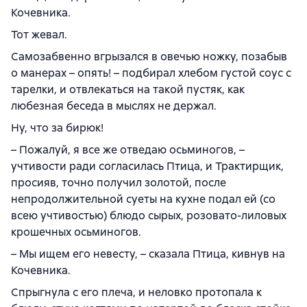
Кочевника.
Тот жевал.
Самозабвенно вгрызался в овечью ножку, позабыв
о манерах – опять! – подбирал хлебом густой соус с
тарелки, и отвлекаться на такой пустяк, как
любезная беседа в мыслях не держал.
Ну, что за бирюк!
– Пожалуй, я все же отведаю осьминогов, –
учтивости ради согласилась Птица, и Трактирщик,
просияв, точно получил золотой, после
непродолжительной суеты на кухне подал ей (со
всею учтивостью) блюдо сырых, розовато-лиловых
крошечных осьминогов.
– Мы ищем его невесту, – сказала Птица, кивнув на
Кочевника.
Спрыгнула с его плеча, и неловко протопала к