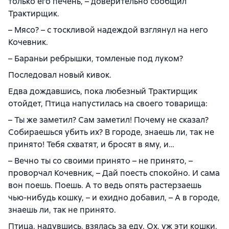
только его печень, – доверительно сообщил
Трактирщик.
– Мясо? – с тоскливой надеждой взглянул на него
Кочевник.
– Бараньи ребрышки, томленые под луком?
Последовал новый кивок.
Едва дождавшись, пока любезный Трактирщик
отойдет, Птица напустилась на своего товарища:
– Ты же заметил? Сам заметил! Почему не сказал?
Собираешься убить их? В городе, знаешь ли, так не
принято! Тебя схватят, и бросят в яму, и…
– Вечно ты со своими принято – не принято, –
проворчал Кочевник, – Дай поесть спокойно. И сама
вон поешь. Поешь. А то ведь опять растерзаешь
чью-нибудь кошку, – и ехидно добавил, – А в городе,
знаешь ли, так не принято.
Птица, надувшись, взялась за еду. Ох, уж эти кошки.