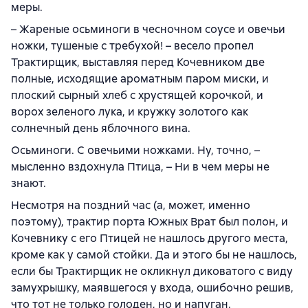
меры.
– Жареные осьминоги в чесночном соусе и овечьи
ножки, тушеные с требухой! – весело пропел
Трактирщик, выставляя перед Кочевником две
полные, исходящие ароматным паром миски, и
плоский сырный хлеб с хрустящей корочкой, и
ворох зеленого лука, и кружку золотого как
солнечный день яблочного вина.
Осьминоги. С овечьими ножками. Ну, точно, –
мысленно вздохнула Птица, – Ни в чем меры не
знают.
Несмотря на поздний час (а, может, именно
поэтому), трактир порта Южных Врат был полон, и
Кочевнику с его Птицей не нашлось другого места,
кроме как у самой стойки. Да и этого бы не нашлось,
если бы Трактирщик не окликнул диковатого с виду
замухрышку, маявшегося у входа, ошибочно решив,
что тот не только голоден, но и напуган.