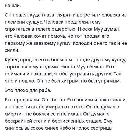
нашли.
Он пошел, куда глаза глядят, и встретил человека из
племени сулдус. Человек предложил ему
спрятаться в телеге с шерстью. Нюсха Муу думал,
что человек хочет помочь, но тот продал его
первому же заезжему купцу. Колодки с него так и не
сняли.
Купец продал его в большом городе другому купцу,
торговавшему людьми. Нюсха Муу сбежал. Его
поймали и наказали, чтобы устрашить других. Так
оно и пошло. Он не был хитрым, но был упрямым.
Это плохо для раба.
Его продавали. Он сбегал. Его ловили и наказывали,
а он все никак не умирал от этого. Он не думал о
смерти – не боялся ее и не искал. Он думал о
бескрайней степи и бесчисленных стадах. Ему
снилось высокое синее небо и голос сестрицы