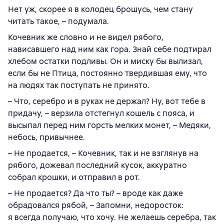
Нет уж, скорее я в колодец брошусь, чем стану
читать такое, – подумала.
Кочевник же словно и не видел рябого,
нависавшего над ним как гора. Знай себе подтирал
хлебом остатки подливы. Он и миску бы вылизал,
если бы не Птица, постоянно твердившая ему, что
на людях так поступать не принято.
– Что, серебро и в руках не держал? Ну, вот тебе в
придачу, – верзила отстегнул кошель с пояса, и
высыпал перед ним горсть мелких монет, – Медяки,
небось, привычнее.
– Не продается, – Кочевник, так и не взглянув на
рябого, дожевал последний кусок, аккуратно
собрал крошки, и отправил в рот.
– Не продается? Да что ты? – вроде как даже
обрадовался рябой, – Запомни, недоросток:
я всегда получаю, что хочу. Не желаешь серебра, так