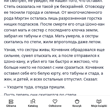
ни смотрел, не увидел, не нашел того, что оставил.
Степь оказалась не такой уж бескрайней. Отовсюду
ее теснили города и селенья. От многочисленного
рода Мэргэн осталась лишь разрозненная горстка
нищих подпасков. После смерти его отца Шоно-хан
согнал мать и сестер с последнего клочка земли,
забрал их табуны и стада. Мать умерла, а сестры
скитались по степи, жили впроголодь даже летом.
Узнав, что сестры живы, Кочевник обрадовался еще
сильнее, сумел отыскать их, а после отправился к
Шоно-хану, и убил его так быстро и жестоко, что
больше никто не посмел с ним сразиться. Кочевник
оставил себе его белую юрту, его табуны и стада, а
жен, и детей, и всех остальных отпустил. Сказал:
– Уходите туда, откуда пришли.
Пусть теперь они скитаются по степи.
Никто никогда не смог бы назвать Шоно-хана
Główna
Katalog
Odłożone
Koszyk
Moje książki
богачом. Табун был небольшой, голов в полсотни, а