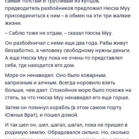
самый толстый и трусливый из купцов,
предводитель разбойников предложил Нюсха Муу
присоединиться к ним – в обмен на эти три жалкие
жизни.
– Саблю тоже не отдам, – сказал Нюсха Муу.
Он разбойничал с ними еще два года. Рабы живут
беззаботно, а человеку свободному нужны деньги.
А еще Нюсха Муу пока не очень-то представлял
себе, где находится его дом.
Море он ненавидел. Оно было коварным,
капризным и алчным. Всегда норовило взять
больше, чем дает. Спокойное море было похоже на
степь, за что Нюсха Муу ненавидел его еще горше.
Затем он покинул корабль (в этом самом порту
Южных Врат), и пошел домой.
И так шел он, шел, шагал, шагал, пока не пришел в
родимую землю. Обрадовался сильно. Но, сколько