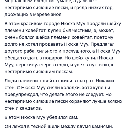
мерцающем бледном тумане, а дальше –
нестерпимо сияющие пески, и гряда низких гор,
дрожащих в мареве зноя.
В этом красивом городе Нюсха Муу продали шейху
племени ховейтат. Купец был честным, а, может,
очень боялся шейха племени ховейтат, поэтому
долго не хотел продавать Нюсха Муу. Предлагал
другого раба, сильного и послушного, а Нюсха Муу
обещал отдать в подарок. Но шейх купил Нюсха
Муу, перекинул через седло, и увез в пустыню, к
нестерпимо сияющим пескам.
Люди племени ховейтат жили в шатрах. Никаких
стен. С Нюсха Муу сняли колодки, хотя купец и
предупреждал, что делать этого не следует. Но
нестерпимо сияющие пески охраняют лучше всяких
стен и кандалов.
В этом Нюсха Муу убедился сам.
Он лежал в тесной щели между двумя камнями,