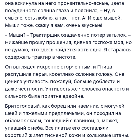
она вскинула на него пронзительно-ясные, цвета
полуденного солнца глаза и пояснила, – Ну, в
смысле, есть люблю, а так – нет. А! И еще мышей.
Мыши тоже, скажу я вам, очень вкусные!
– Мыши? – Трактирщик озадаченно потер затылок, –
Нижайше прошу прощения, дивная госпожа моя, но
не думаю, что здесь найдется хоть одна. Я стараюсь
содержать трактир в чистоте.
Он выглядел искренне огорченным, и Птица
распушила перья, кокетливо склонив голову. Она
ценила учтивость, пожалуй, больше доблести и
даже честности. Учтивость же человека опасного и
сильного была приятна вдвойне.
Бритоголовый, как борец или наемник, с могучей
шеей и тяжелыми предплечьями, он походил на
обломок скалы, сошедший с лавиной, а, может,
упавший с неба. Все платье его составляли
короткий жилет тисненой кожи и холщовые штаны.