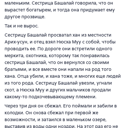
маленьким. Сестрица Башалай говорила, что он
вырастет богатырем, и тогда она придумает ему
другое прозвище.
Так и не вырос.
Сестрицу Башалай просватал хан из местности
Арих-усун, и отец взял Нюсха Муу с собой, чтобы
проводить ее. По дороге они встретили одного
меркита, охотника, которому так понравилась
сестрица Башалай, что он вернулся со своими
братьями, и все вместе они напали на род того
хана. Отца убили, и хана тоже, и многих еще людей
из того рода. Сестрицу Башалай увезли, угнали
скот, а Нюсха Муу и других мальчиков продали
какому-то подкочевывающему племени.
Через три дня он сбежал. Его поймали и забили в
колодки. Он снова сбежал при первой же
возможности, и затаился в маленьком озере,
выставив из воды одни ноздри. На этот раз его не