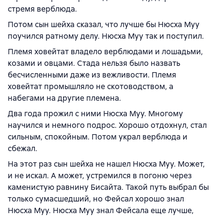
стремя верблюда.
Потом сын шейха сказал, что лучше бы Нюсха Муу
поучился ратному делу. Нюсха Муу так и поступил.
Племя ховейтат владело верблюдами и лошадьми,
козами и овцами. Стада нельзя было назвать
бесчисленными даже из вежливости. Племя
ховейтат промышляло не скотоводством, а
набегами на другие племена.
Два года прожил с ними Нюсха Муу. Многому
научился и немного подрос. Хорошо отдохнул, стал
сильным, спокойным. Потом украл верблюда и
сбежал.
На этот раз сын шейха не нашел Нюсха Муу. Может,
и не искал. А может, устремился в погоню через
каменистую равнину Бисайта. Такой путь выбрал бы
только сумасшедший, но Фейсал хорошо знал
Нюсха Муу. Нюсха Муу знал Фейсала еще лучше,