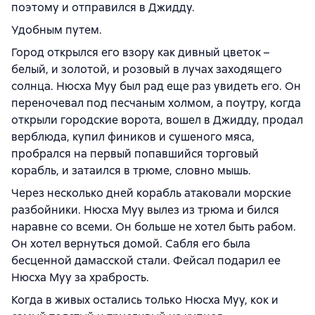
поэтому и отправился в Джидду.
Удобным путем.
Город открылся его взору как дивный цветок –
белый, и золотой, и розовый в лучах заходящего
солнца. Нюсха Муу был рад еще раз увидеть его. Он
переночевал под песчаным холмом, а поутру, когда
открыли городские ворота, вошел в Джидду, продал
верблюда, купил фиников и сушеного мяса,
пробрался на первый попавшийся торговый
корабль, и затаился в трюме, словно мышь.
Через несколько дней корабль атаковали морские
разбойники. Нюсха Муу вылез из трюма и бился
наравне со всеми. Он больше не хотел быть рабом.
Он хотел вернуться домой. Сабля его была
бесценной дамасской стали. Фейсал подарил ее
Нюсха Муу за храбрость.
Когда в живых остались только Нюсха Муу, кок и