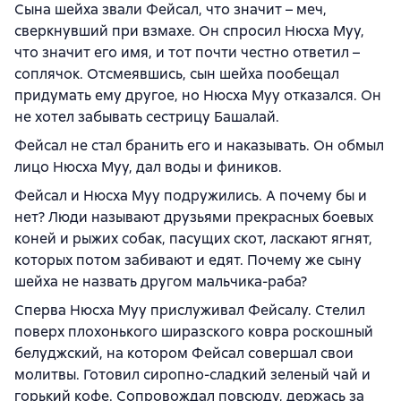
Сына шейха звали Фейсал, что значит – меч,
сверкнувший при взмахе. Он спросил Нюсха Муу,
что значит его имя, и тот почти честно ответил –
соплячок. Отсмеявшись, сын шейха пообещал
придумать ему другое, но Нюсха Муу отказался. Он
не хотел забывать сестрицу Башалай.
Фейсал не стал бранить его и наказывать. Он обмыл
лицо Нюсха Муу, дал воды и фиников.
Фейсал и Нюсха Муу подружились. А почему бы и
нет? Люди называют друзьями прекрасных боевых
коней и рыжих собак, пасущих скот, ласкают ягнят,
которых потом забивают и едят. Почему же сыну
шейха не назвать другом мальчика-раба?
Сперва Нюсха Муу прислуживал Фейсалу. Стелил
поверх плохонького ширазского ковра роскошный
белуджский, на котором Фейсал совершал свои
молитвы. Готовил сиропно-сладкий зеленый чай и
горький кофе. Сопровождал повсюду, держась за