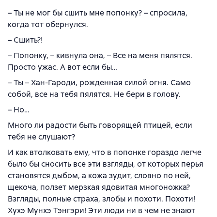
– Ты не мог бы сшить мне попонку? – спросила,
когда тот обернулся.
– Сшить?!
– Попонку, – кивнула она, – Все на меня пялятся.
Просто ужас. А вот если бы…
– Ты – Хан-Гароди, рожденная силой огня. Само
собой, все на тебя пялятся. Не бери в голову.
– Но…
Много ли радости быть говорящей птицей, если
тебя не слушают?
И как втолковать ему, что в попонке гораздо легче
было бы сносить все эти взгляды, от которых перья
становятся дыбом, а кожа зудит, словно по ней,
щекоча, ползет мерзкая ядовитая многоножка?
Взгляды, полные страха, злобы и похоти. Похоти!
Хухэ Мунхэ Тэнгэри! Эти люди ни в чем не знают