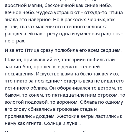
яростной магии, бесконечной как синее небо,
вечное небо. Чудеса устрашают – откуда-то Птица
знала это наверное. Но в раскосых, черных, как
уголь, глазах маленького степного человека
расцвела ей навстречу одна изумленная радость –
не страх.
И за это Птица сразу полюбила его всем сердцем.
Шаман, призвавший ее, тэнгэриин пшбилгатай
заарин боо, прошел все девять степеней
посвящения. Искусство шамана было так велико,
что никто за последние четверть века не видал его
истинного облика. Он оборачивался то ветром, то
быком, то конем, то пятнадцатилетним отроком, то
золотой подковой, то вороном. Облака по одному
его слову сбивались в грозовые стада и
проливались дождем. Жестокие ветры ластились к
нему как ягнята. Солнце и луна…