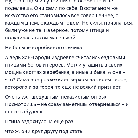
Ну, с солнцем и луной ничего особенно и не
поделаешь. Они сами по себе. В остальном же
искусство его становилось все совершеннее, с
каждым днем, с каждым годом. Но силы, признаться,
были уже не те. Наверное, потому Птица и
получилась такой маленькой.
Не больше воробьиного сычика.
А ведь Хан-Гароди издревле считались ездовыми
птицами богов и героев. Могли утащить в своих
мощных когтях жеребенка, а иные и быка. А она –
что? Сама вон разъезжает верхом на своем герое,
которого и за героя-то еще не всякий признает.
Очень уж тщедушным, неказистым он был.
Посмотришь – не сразу заметишь, отвернешься – и
вовсе забудешь.
Птица вздохнула. И еще раз.
Что ж, они друг другу под стать.