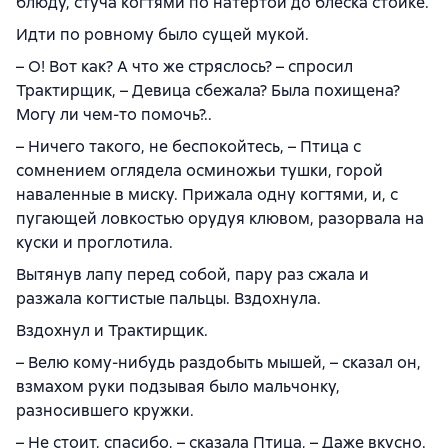
блюду, стуча когтями по натертой до блеска стойке.
Идти по ровному было сущей мукой.
– О! Вот как? А что же стряслось? – спросил
Трактирщик, – Девица сбежала? Была похищена?
Могу ли чем-то помочь?..
– Ничего такого, не беспокойтесь, – Птица с
сомнением оглядела осминожьи тушки, горой
наваленные в миску. Прижала одну когтями, и, с
пугающей ловкостью орудуя клювом, разорвала на
куски и проглотила.
Вытянув лапу перед собой, пару раз сжала и
разжала когтистые пальцы. Вздохнула.
Вздохнул и Трактирщик.
– Велю кому-нибудь раздобыть мышей, – сказал он,
взмахом руки подзывая было мальчонку,
разносившего кружки.
– Не стоит, спасибо, – сказала Птица, – Даже вкусно.