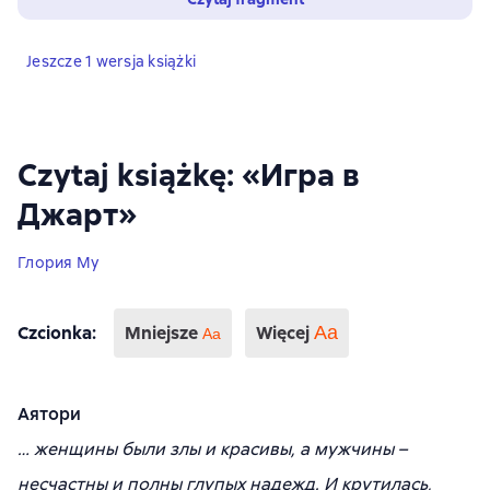
Jeszcze 1 wersja książki
Czytaj książkę: «Игра в
Джарт»
Глория Му
Czcionka
:
Mniejsze
Więcej
Аа
Aa
Аятори
… женщины были злы и красивы, а мужчины –
несчастны и полны глупых надежд. И крутилась,