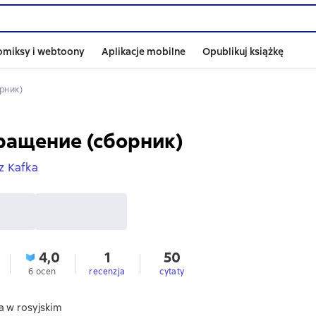
omiksy i webtoony
Aplikacje mobilne
Opublikuj książkę
рник)
ращение (сборник)
z Kafka
4,0
1
50
6 ocen
recenzja
cytaty
a w rosyjskim