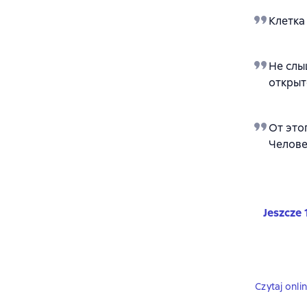
Клетка
Не слы
открыт
От это
Челове
Jeszcze 
Czytaj onli