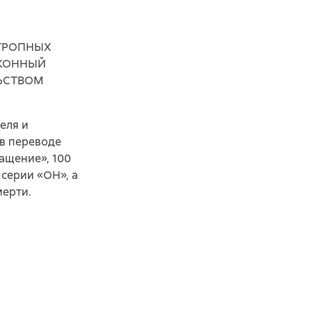
ОТРОПНЫХ
АКОННЫЙ
ЬСТВОМ
еля и
в переводе
ащение», 100
 серии «ОН», а
мерти.