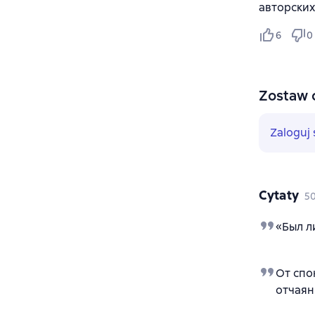
авторских
6
0
Zostaw 
Zaloguj 
Cytaty
5
«Был л
От спо
отчаян