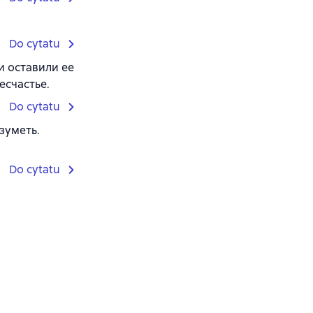
Do cytatu
и оставили ее
есчастье.
Do cytatu
зуметь.
Do cytatu