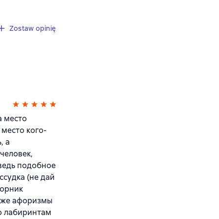
Zostaw opinię
а место
 место кого-
, а
человек,
 ведь подобное
ссудка (не дай
борник
к же афоризмы
по лабиринтам