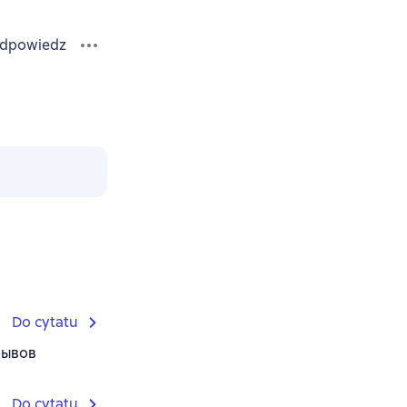
dpowiedz
Do cytatu
рывов
Do cytatu