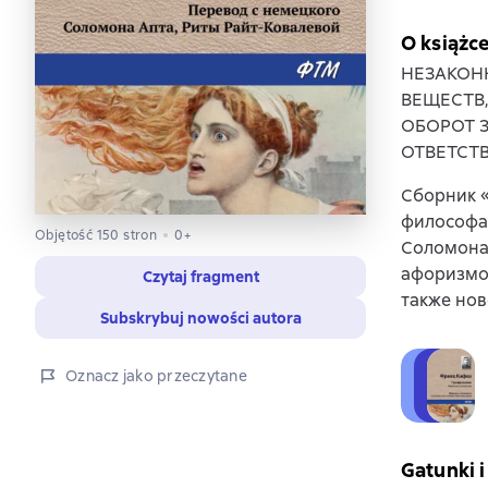
O książc
НЕЗАКОН
ВЕЩЕСТВ
ОБОРОТ 
ОТВЕТСТ
Сборник 
философа
Objętość 150 stron
0+
Соломона 
афоризмов
Czytaj fragment
также нов
Subskrybuj nowości autora
Oznacz jako przeczytane
Gatunki i