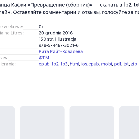
нца Кафки «Превращение (сборник)» — скачать в fb2, txt
лайн. Оставляйте комментарии и отзывы, голосуйте за 
ie wiekowe
:
0+
a na Litres
:
20 grudnia 2016
150 str. 1 ilustracja
978-5-4467-3021-6
Рита Райт-Ковалёва
praw
:
ФТМ
ierania
:
epub
, 
fb2
, 
fb3
, 
html
, 
ios.epub
, 
mobi
, 
pdf
, 
txt
, 
zip