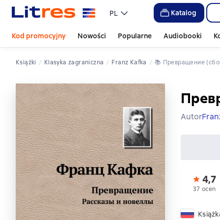
Katalog
PL
Kod promocyjny
Nowości
Popularne
Audiobooki
K
Książki
klasyka zagraniczna
Franz Kafka
📚 
Превращение (сбо
Прев
Autor
Fran
4,7
37 ocen
Książk