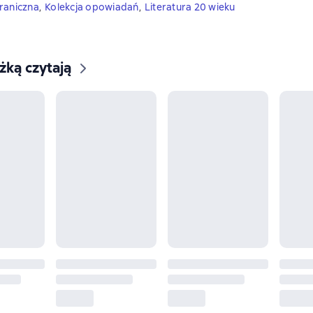
raniczna
,
Kolekcja opowiadań
,
Literatura 20 wieku
ążką czytają