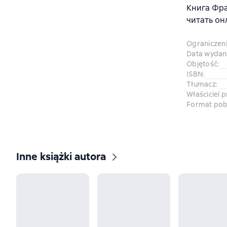
Книга Фра
читать он
Ograniczen
Data wydani
Objętość
:
ISBN
:
Tłumacz
:
Właściciel 
Format pob
Inne książki autora