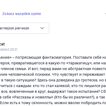
1 opinia
Zobacz wszystkie opinie
arniejsze pierwsze
cat
udzień 2021
ние» – потрясающая фантасмагория. Поставьте себя н
героя, превратившегося в какую-то «таракатицу», или на
 членов семьи. И вот, перед вами не абстрактная повесть
ние человеческой психики. Что чувствует и переживает 
в такую ситуацию? Здесь она доведена до гротеска, но
читься с каждым: кто-то стал калекой, кто-то лишился ра
ак все, вовлеченные в круг, выдержат такое испытание? С
в себя «Рассказы и новеллы» (Кто бы их различил?), а та
 Если есть к тому склонность, можно вволю побродить 