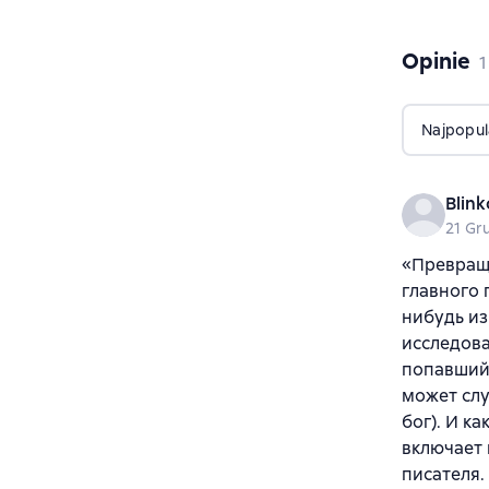
Opinie
,
1
Najpopul
Blink
21 Gr
«Превраще
главного 
нибудь из
исследова
попавший 
может слу
бог). И к
включает 
писателя.