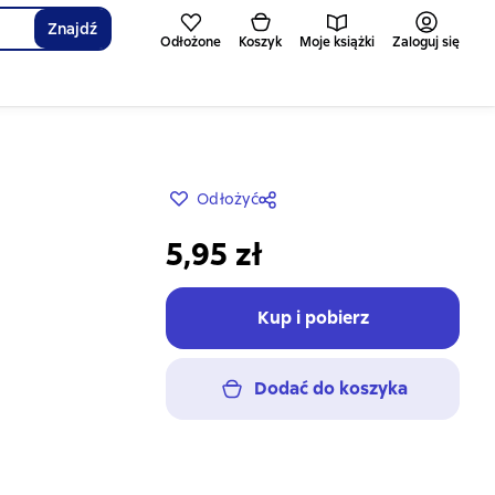
Znajdź
Odłożone
Koszyk
Moje książki
Zaloguj się
Odłożyć
5,95 zł
Kup i pobierz
Dodać do koszyka