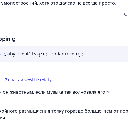
 умопостроений, хотя это далеко не всегда просто.
O
opinię
się
, aby ocenić książkę i dodać recenzję
0
Zobacz wszystkie cytaty
и он животным, если музыка так волновала его?»
койного размышления толку гораздо больше, чем от по
ия.