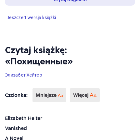
Jeszcze 1 wersja książki
Czytaj książkę:
«Похищенные»
Элизабет Хейтер
Czcionka
:
Mniejsze
Więcej
Аа
Aa
Elizabeth Heiter
Vanished
A Novel