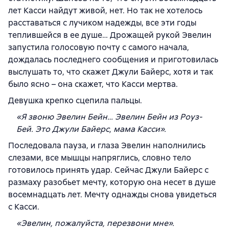
лет Касси найдут живой, нет. Но так не хотелось
расставаться с лучиком надежды, все эти годы
теплившейся в ее душе… Дрожащей рукой Эвелин
запустила голосовую почту с самого начала,
дождалась последнего сообщения и приготовилась
выслушать то, что скажет Джули Байерс, хотя и так
было ясно – она скажет, что Касси мертва.
Девушка крепко сцепила пальцы.
«Я звоню Эвелин Бейн… Эвелин Бейн из Роуз-
Бей. Это Джули Байерс, мама Касси».
Последовала пауза, и глаза Эвелин наполнились
слезами, все мышцы напряглись, словно тело
готовилось принять удар. Сейчас Джули Байерс с
размаху разобьет мечту, которую она несет в душе
восемнадцать лет. Мечту однажды снова увидеться
с Касси.
«Эвелин, пожалуйста, перезвони мне».