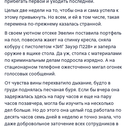
прибегать первой и уходить последней.
Целых две недели на то, чтобы она и сама успела к
этому привыкнуть. Но всем, и ей в том числе, такая
перемена по-прежнему казалась странной.
В своем уютном отсеке Эвелин поставила портфель
на пол, повесила жакет на спинку кресла, сняла
кобуру с пистолетом «ЗИГ Зауэр П228» и заперла
оружие в ящике стола. Да уж, стопка с материалами
по криминальным делам подросла изрядно. А на
стационарном телефоне ожесточенно мигал огонек
голосовых сообщений.
От чувства вины перехватило дыхание, будто в
груди поднялась песчаная буря. Если бы вчера она
задержалась здесь на пару часов и еще на пару
часов позавчера, могла бы изучить на несколько
дел больше. Но до этого она целый год работала по
десять часов семь дней в неделю и точно знала, что
даже добровольное заточение всех сотрудников в