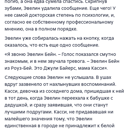
погиб, а она едва сумела спастись. Скрипнув
зубами, Эвелин удалила сообщение. Еще чего! У
нее самой докторская степень по психологии, и,
согласно ее собственному профессиональному
мнению, она в полном порядке.
Эвелин уже собиралась нажать на кнопку, когда
оказалось, что есть еще одно сообщение.
«Я звоню Эвелин Бейн. – Голос показался смутно
знакомым, и в нем звучала тревога. – Эвелин Бейн
из Роуз-Бей. Это Джули Байерс, мама Касси».
Следующие слова Эвелин не услышала. В ушах
вдруг зазвенело от нахлынувших воспоминаний.
Касси, девочка из соседнего дома, пришедшая к ней
в тот день, когда Эвелин переехала к бабушке с
дедушкой, и сразу заявившая, что они станут
лучшими подругами. Касси, не придававшая ни
малейшего значения тому, что Эвелин
единственная в городе не принадлежит к белой