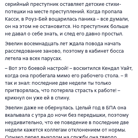
серийный преступник оставляет детские стихи-
потешки на месте преступлений. Когда пропала
Касси, в Роуз-Бей воцарилась паника – все думали,
он на этом не остановится. Но преступник больше
не давал о себе знать, и след его давно простыл.
Эвелин восемнадцать лет ждала повода начать
расследование заново, поэтому в кабинет босса
летела на всех парусах.
– Вот это боевой настрой! – восхитился Кендал Уайт,
когда она пробегала мимо его рабочего стола. – Я
так и знал: последние две недели ты только
притворялась, что потеряла страсть к работе! –
крикнул он уже ей в спину.
Эвелин даже не обернулась. Целый год в БПА она
вкалывала с утра до ночи без передышки, поэтому
неудивительно, что ее поведение в последние две
недели кажется коллегам отклонением от нормы.
Однако перед выходом на службу она твердо