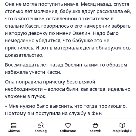
Она не могла поступить иначе. Месяц назад, спустя
столько лет молчания, бабушка вдруг рассказала ей,
что в «потешке», оставленной похитителем в
спальне Касси, говорилось о его намерении забрать
и вторую девочку по имени Эвелин. Надо было
немедленно убедиться, что бабушке это не
приснилось. И вот в материалах дела обнаружилось
доказательство.
Восемнадцать лет назад Эвелин каким-то образом
избежала участи Касси.
Она поправила прическу безо всякой
необходимости – волосы были, как всегда, идеально
уложены в пучок.
– Мне нужно было выяснить, что тогда произошло.
Поэтому я и поступила на службу в ФБР.
Дэн тоже вдруг озаботился внешним видом –
сердито растрепал волосы над ушами и на затылке
Główna
Katalog
Odłożone
Koszyk
Moje książki