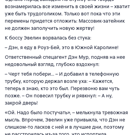
вознамерилась все изменить в своей жизни – хватит
уже быть трудоголиком. Только вот пока что эти
перемены придется отложить: Массовик-затейник
не должен заполучить новую жертву!
К боссу Эвелин ворвалась без стука:
– Дэн, я еду в Роуз-Бей, это в Южной Каролине!
Ответственный спецагент Дэн Мур, подняв на нее
недовольный взгляд, глубоко вздохнул:
– Черт тебя побери… – И добавил в телефонную
трубку, которую держал возле уха: – Кажется,
теперь я знаю, кто это был. Перезвоню вам чуть
позже. – Он повесил трубку и рявкнул: – А ну,
закрой дверь!
«Ой. Надо было постучать», – мелькнула тревожная
мысль. Впрочем, Эвелин уже привыкла, что Дэн не
слишком-то ласков с ней и в лучшие дни, поэтому
не расстроилась из-за того, что испортила