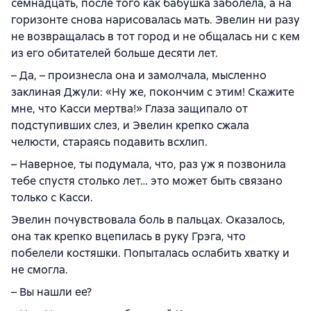
семнадцать, после того как бабушка заболела, а на
горизонте снова нарисовалась мать. Эвелин ни разу
не возвращалась в тот город и не общалась ни с кем
из его обитателей больше десяти лет.
– Да, – произнесла она и замолчала, мысленно
заклиная Джули: «Ну же, покончим с этим! Скажите
мне, что Касси мертва!» Глаза защипало от
подступивших слез, и Эвелин крепко сжала
челюсти, стараясь подавить всхлип.
– Наверное, ты подумала, что, раз уж я позвонила
тебе спустя столько лет… это может быть связано
только с Касси.
Эвелин почувствовала боль в пальцах. Оказалось,
она так крепко вцепилась в руку Грэга, что
побелели костяшки. Попыталась ослабить хватку и
не смогла.
– Вы нашли ее?