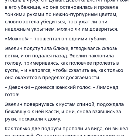
в его убежище, но она остановилась и провела
тонкими руками по нежно-пурпурным цветам,
словно хотела убедиться, послужат ли они
надежным укрытием, можно ли им довериться.
«Можно!» – прошептал он одними губами.
Эвелин подступила ближе, вглядываясь сквозь
ветки, и он подался назад. Эвелин наклонила
голову, примериваясь, как половчее пролезть в
кусты, – и напрягся, чтобы схватить ее, как только
она окажется в пределах досягаемости.
– Девочки! – донесся женский голос. – Лимонад
готов!
Эвелин повернулась к кустам спиной, подождала
бежавшую к ней Касси, и они, снова взявшись за
руки, поскакали к дому.
Как только две подруги пропали из вида, он вышел
из зарослей. От аромата сирени слегка кружилась