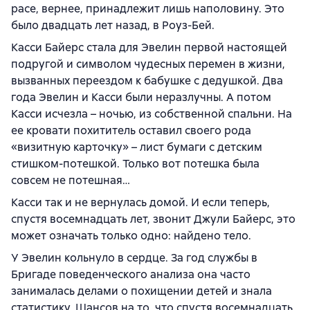
расе, вернее, принадлежит лишь наполовину. Это
было двадцать лет назад, в Роуз-Бей.
Касси Байерс стала для Эвелин первой настоящей
подругой и символом чудесных перемен в жизни,
вызванных переездом к бабушке с дедушкой. Два
года Эвелин и Касси были неразлучны. А потом
Касси исчезла – ночью, из собственной спальни. На
ее кровати похититель оставил своего рода
«визитную карточку» – лист бумаги с детским
стишком-потешкой. Только вот потешка была
совсем не потешная…
Касси так и не вернулась домой. И если теперь,
спустя восемнадцать лет, звонит Джули Байерс, это
может означать только одно: найдено тело.
У Эвелин кольнуло в сердце. За год службы в
Бригаде поведенческого анализа она часто
занималась делами о похищении детей и знала
статистику. Шансов на то, что спустя восемнадцать