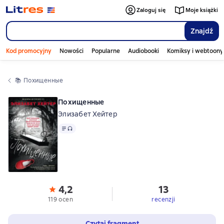
Zaloguj się
Moje książki
Znajdź
Kod promocyjny
Nowości
Popularne
Audiobooki
Komiksy i webtoony
📚 
Похищенные
Похищенные
Элизабет Хейтер
Tekst
, format audio dostępny
4,2
13
119 ocen
recenzji
Czytaj fragment